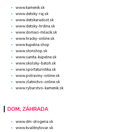
www.kamenik.sk
www.detsky-raj.sk
www.detskaradost.sk
www.detsky-hrdina.sk
www.domaci-milacik.sk
www.hracky-online.sk
www.kupelna.shop
www.stonshop.sk
www.sanita-kupelne.sk
www.skolsky-batoh.sk
www.sportaturistika.sk
www.potraviny-online.sk
www.zlatnictvo-online.sk
www.rybarstvo-kamenik.sk
DOM, ZÁHRADA
www.dm-drogeria.sk
www.kvalitnytovar.sk