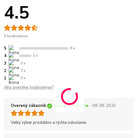
4.5
5 hodnotenie
5
4 x
4
1 x
3
0 x
2
0 x
1
0 x
Ako overíme hodnotenie?
Overený zákazník
Overená recenzia
- 08. 08. 2026
Veľký výber produktov a rýchle odoslanie.