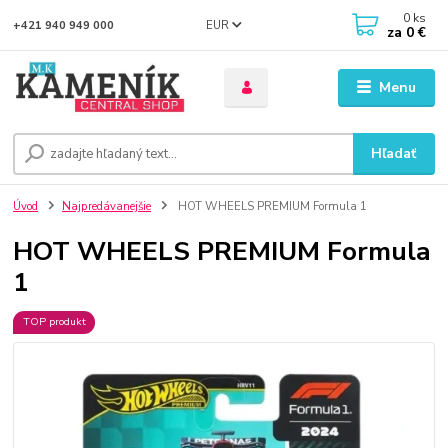
0
ks
EUR
+421 940 949 000
za
0 €
Menu
Hľadať
Úvod
Najpredávanejšie
HOT WHEELS PREMIUM Formula 1
HOT WHEELS PREMIUM Formula
1
TOP produkt