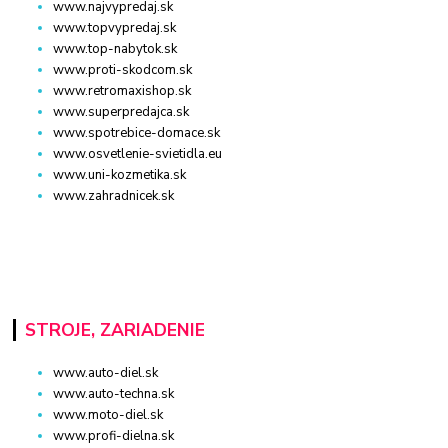
www.najvypredaj.sk
www.topvypredaj.sk
www.top-nabytok.sk
www.proti-skodcom.sk
www.retromaxishop.sk
www.superpredajca.sk
www.spotrebice-domace.sk
www.osvetlenie-svietidla.eu
www.uni-kozmetika.sk
www.zahradnicek.sk
STROJE, ZARIADENIE
www.auto-diel.sk
www.auto-techna.sk
www.moto-diel.sk
www.profi-dielna.sk