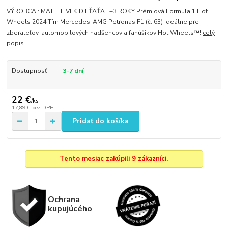
VÝROBCA : MATTEL VEK DIEŤAŤA : +3 ROKY Prémiová Formula 1 Hot
Wheels 2024 Tím Mercedes-AMG Petronas F1 (č. 63) Ideálne pre
zberateľov, automobilových nadšencov a fanúšikov Hot Wheels™!
celý
popis
Dostupnosť
3-7 dní
22 €
/
ks
17,89 €
bez DPH
Pridať do košíka
Tento mesiac zakúpili 9 zákazníci.
Ochrana
kupujúcého