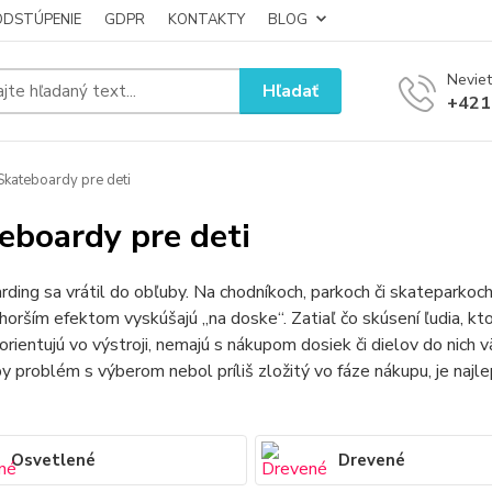
ODSTÚPENIE
GDPR
KONTAKTY
BLOG
Neviet
Hľadať
+421
kateboardy pre deti
eboardy pre deti
ding sa vrátil do obľuby. Na chodníkoch, parkoch či skateparkoch 
 horším efektom vyskúšajú „na doske“. Zatiaľ čo skúsení ľudia, kto
orientujú vo výstroji, nemajú s nákupom dosiek či dielov do nich 
y problém s výberom nebol príliš zložitý vo fáze nákupu, je naj
Osvetlené
Drevené