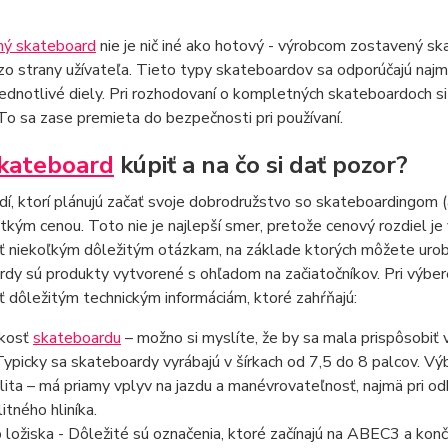
ý skateboard
nie je nič iné ako hotový - výrobcom zostavený s
zo strany užívateľa. Tieto typy skateboardov sa odporúčajú najm
jednotlivé diely. Pri rozhodovaní o kompletných skateboardoch si
To sa zase premieta do bezpečnosti pri používaní.
kateboard
kúpiť a na čo si dať pozor?
í, ktorí plánujú začať svoje dobrodružstvo so skateboardingom (
kým cenou. Toto nie je najlepší smer, pretože cenový rozdiel je v
ť niekoľkým dôležitým otázkam, na základe ktorých môžete urob
dy sú produkty vytvorené s ohľadom na začiatočníkov. Pri výber
 dôležitým technickým informáciám, ktoré zahŕňajú:
kosť
skateboardu
– možno si myslíte, že by sa mala prispôsobiť 
 Typicky sa skateboardy vyrábajú v šírkach od 7,5 do 8 palcov. Výbe
lita – má priamy vplyv na jazdu a manévrovateľnosť, najmä pri od
itného hliníka.
 ložiska - Dôležité sú označenia, ktoré začínajú na ABEC3 a ko