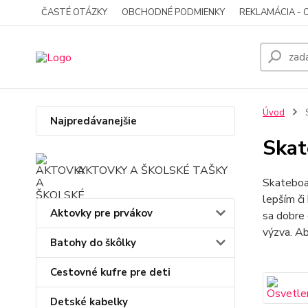
ČASTÉ OTÁZKY
OBCHODNÉ PODMIENKY
REKLAMÁCIA - 
Úvod
S
Najpredávanejšie
Skat
AKTOVKY A ŠKOLSKÉ TAŠKY
Skateboar
lepším či
Aktovky pre prvákov
sa dobre 
výzva. Ab
Batohy do škôlky
Cestovné kufre pre deti
Detské kabelky