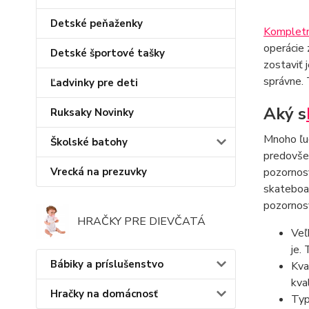
Detské peňaženky
Kompletn
operácie 
Detské športové tašky
zostaviť 
správne. 
Ľadvinky pre deti
Aký s
Ruksaky Novinky
Mnoho ľud
Školské batohy
predovšet
Vrecká na prezuvky
pozornos
skateboar
pozornosť
HRAČKY PRE DIEVČATÁ
Veľ
je.
Bábiky a príslušenstvo
Kva
kval
Hračky na domácnosť
Typ