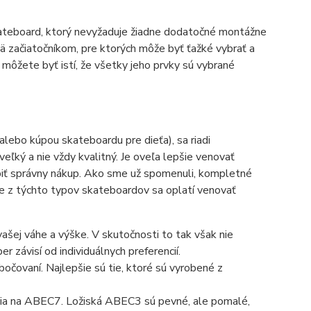
kateboard, ktorý nevyžaduje žiadne dodatočné montážne
ä začiatočníkom, pre ktorých môže byť ťažké vybrať a
 môžete byť istí, že všetky jeho prvky sú vybrané
alebo kúpou skateboardu pre dieťa), sa riadi
eľký a nie vždy kvalitný. Je oveľa lepšie venovať
iť správny nákup. Ako sme už spomenuli, kompletné
e z týchto typov skateboardov sa oplatí venovať
vašej váhe a výške. V skutočnosti to tak však nie
r závisí od individuálnych preferencií.
bočovaní. Najlepšie sú tie, ktoré sú vyrobené z
nčia na ABEC7. Ložiská ABEC3 sú pevné, ale pomalé,