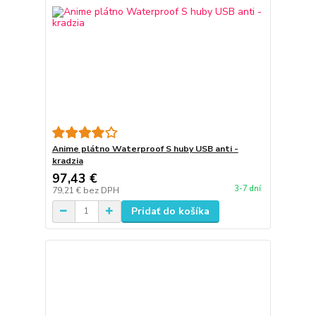
Anime plátno Waterproof S huby USB anti -
kradzia
97,43 €
3-7 dní
79,21 €
bez DPH
Pridať do košíka