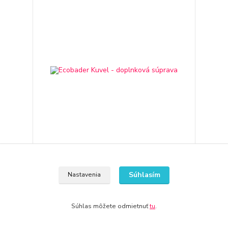
Ecobader Kuvel - doplnková súprava
Súhlasím
Nastavenia
111,17 €
3-7 dní
90,38 €
bez DPH
Pridať do košíka
Súhlas môžete odmietnuť
tu
.