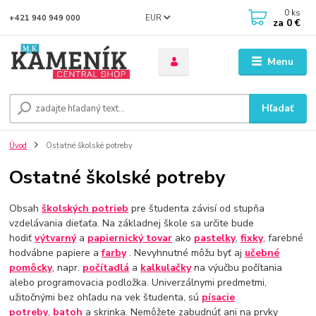
0
ks
EUR
+421 940 949 000
za
0 €
Menu
Hľadať
Úvod
Ostatné školské potreby
Ostatné školské potreby
Obsah
školských potrieb
pre študenta závisí od stupňa
vzdelávania dieťaťa. Na základnej škole sa určite bude
hodiť
výtvarný
a
papiernický tovar
ako
pastelky
,
fixky
, farebné
hodvábne papiere a
farby
. Nevyhnutné môžu byť aj
učebné
pomôcky
, napr.
počítadlá
a
kalkulačky
na výučbu počítania
alebo programovacia podložka. Univerzálnymi predmetmi,
užitočnými bez ohľadu na vek študenta, sú
písacie
potreby
,
batoh
a skrinka. Nemôžete zabudnúť ani na prvky