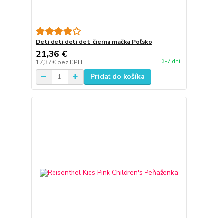
Deti deti deti deti čierna mačka Poľsko
21,36 €
3-7 dní
17,37 €
bez DPH
Pridať do košíka