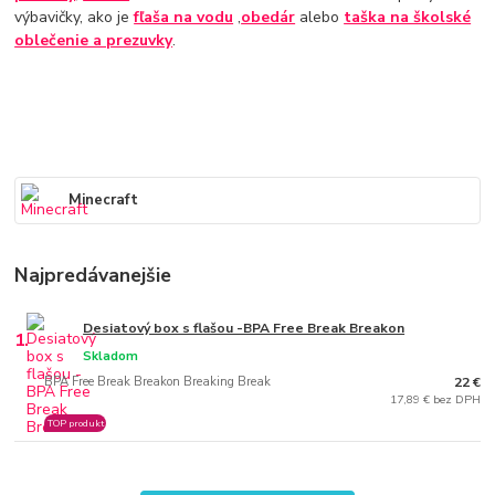
výbavičky, ako je
fľaša na vodu
,
obedár
alebo
taška na školské
oblečenie a prezuvky
.
Minecraft
Najpredávanejšie
Desiatový box s flašou -BPA Free Break Breakon
1.
Skladom
BPA Free Break Breakon Breaking Break
22 €
17,89 € bez DPH
TOP produkt