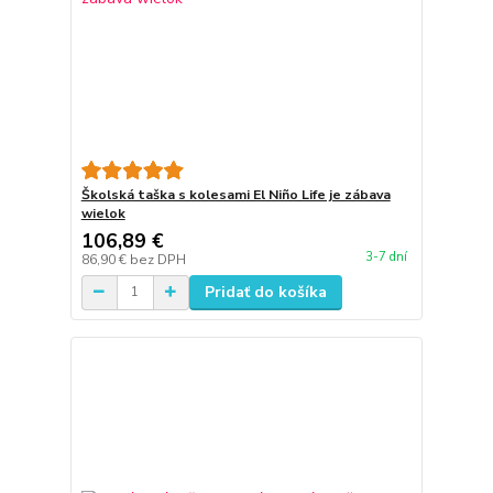
Školská taška s kolesami El Niño Life je zábava
wielok
106,89 €
3-7 dní
86,90 €
bez DPH
Pridať do košíka