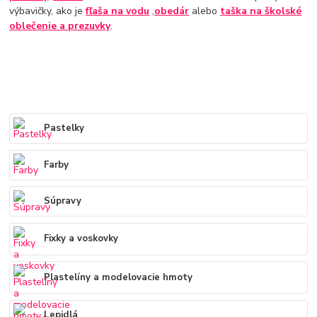
výbavičky, ako je
fľaša na vodu
,
obedár
alebo
taška na školské
oblečenie a prezuvky
.
Pastelky
Farby
Súpravy
Fixky a voskovky
Plastelíny a modelovacie hmoty
Lepidlá