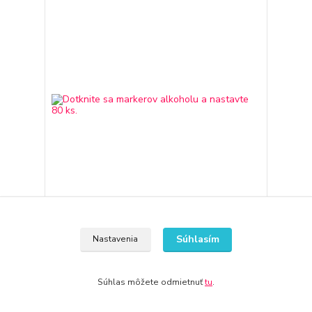
Dotknite sa markerov alkoholu a nastavte 80 ks.
Súhlasím
Nastavenia
59,26 €
3-7 dní
48,18 €
bez DPH
Súhlas môžete odmietnuť
tu
.
Pridať do košíka