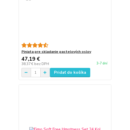
Piniata pre skladanie pastelových oslov
47,19 €
3-7 dní
38,37 €
bez DPH
Pridať do košíka