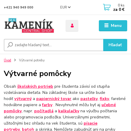
0
ks
EUR
+421 940 949 000
za
0 €
Menu
Hľadať
Úvod
Výtvarné potreby
Výtvarné pomôcky
Obsah
školských potrieb
pre študenta závisí od stupňa
vzdelávania dieťaťa. Na základnej škole sa určite bude
hodiť
výtvarný
a
papiernický tovar
ako
pastelky
,
fixky
, farebné
hodvábne papiere a
farby
. Nevyhnutné môžu byť aj
učebné
pomôcky
, napr.
počítadlá
a
kalkulačky
na výučbu počítania
alebo programovacia podložka. Univerzálnymi predmetmi,
užitočnými bez ohľadu na vek študenta, sú
písacie
potreby
,
batoh
a skrinka. Nemôžete zabudnúť ani na prvky