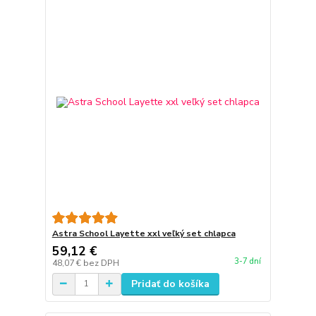
Astra School Layette xxl veľký set chlapca
59,12 €
3-7 dní
48,07 €
bez DPH
Pridať do košíka