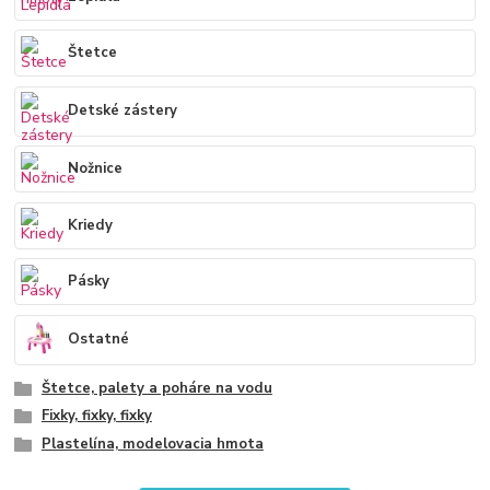
Štetce
Detské zástery
Nožnice
Kriedy
Pásky
Ostatné
Štetce, palety a poháre na vodu
Fixky, fixky, fixky
Plastelína, modelovacia hmota