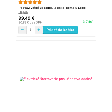
Postaví veľké lietadlo, letisko, komp.S Lego
Deplo
99,49 €
3-7 dní
80,89 €
bez DPH
Pridať do košíka