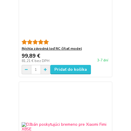
Rýchla závodná loď RC čítať model
99,89 €
3-7 dní
81,21 €
bez DPH
Pridať do košíka