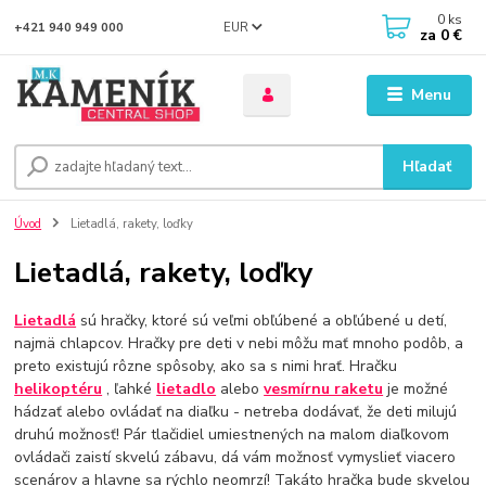
0
ks
EUR
+421 940 949 000
za
0 €
Menu
Hľadať
Úvod
Lietadlá, rakety, loďky
Lietadlá, rakety, loďky
Lietadlá
sú hračky, ktoré sú veľmi obľúbené a obľúbené u detí,
najmä chlapcov.
Hračky pre deti v nebi môžu mať mnoho podôb, a
preto existujú rôzne spôsoby, ako sa s nimi hrať.
Hračku
helikoptéru
, ľahké
lietadlo
alebo
vesmírnu raketu
je možné
hádzať alebo ovládať na diaľku - netreba dodávať, že deti milujú
druhú možnosť!
Pár tlačidiel umiestnených na malom diaľkovom
ovládači zaistí skvelú zábavu, dá vám možnosť vymyslieť viacero
scenárov a hlavne sa rýchlo neomrzí!
Takáto hračka bude skvelou