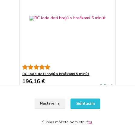
RC lode deti hrajú s hračkami 5 minút
196,16 €
3-7 dní
159,48 €
bez DPH
Pridať do košíka
Súhlasím
Nastavenia
Súhlas môžete odmietnuť
tu
.