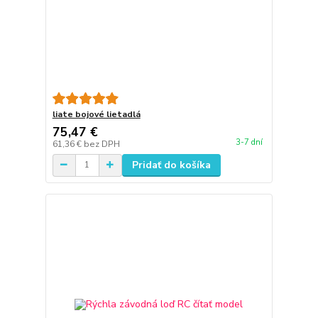
liate bojové lietadlá
75,47 €
3-7 dní
61,36 €
bez DPH
Pridať do košíka