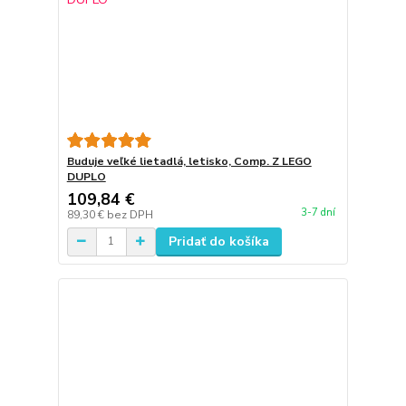
Buduje veľké lietadlá, letisko, Comp. Z LEGO
DUPLO
109,84 €
3-7 dní
89,30 €
bez DPH
Pridať do košíka