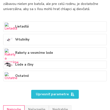
zábavou nielen pre batoľa, ale pre celú rodinu, je dostatočne
univerzálna, aby sa s ňou mohli hrať chlapci aj dievčatá.
Lietadlá
Vrtuľníky
Rakety a vesmírne lode
Lode a člny
Ostatné
Upresniť parametre
Najnovšie
Najlacnejšie
Najdrahšie