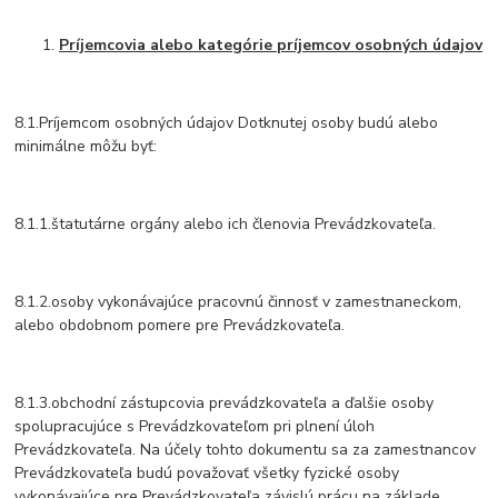
Príjemcovia alebo kategórie príjemcov osobných údajov
8.1.Príjemcom osobných údajov Dotknutej osoby budú alebo
minimálne môžu byť:
8.1.1.štatutárne orgány alebo ich členovia Prevádzkovateľa.
8.1.2.osoby vykonávajúce pracovnú činnosť v zamestnaneckom,
alebo obdobnom pomere pre Prevádzkovateľa.
8.1.3.obchodní zástupcovia prevádzkovateľa a ďalšie osoby
spolupracujúce s Prevádzkovateľom pri plnení úloh
Prevádzkovateľa. Na účely tohto dokumentu sa za zamestnancov
Prevádzkovateľa budú považovať všetky fyzické osoby
vykonávajúce pre Prevádzkovateľa závislú prácu na základe