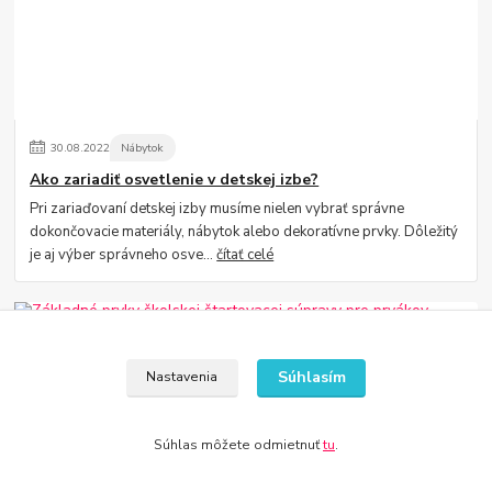
30
.
08
.
2022
Nábytok
Ako zariadiť osvetlenie v detskej izbe?
Pri zariaďovaní detskej izby musíme nielen vybrať správne
dokončovacie materiály, nábytok alebo dekoratívne prvky. Dôležitý
je aj výber správneho osve...
čítať celé
Súhlasím
Nastavenia
Súhlas môžete odmietnuť
tu
.