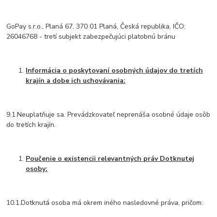
GoPay s.r.o., Planá 67, 370 01 Planá, Česká republika, IČO:
26046768 - tretí subjekt zabezpečujúci platobnú bránu
Informácia o poskytovaní osobných údajov do tretích
krajín a dobe ich uchovávania:
9.1.Neuplatňuje sa. Prevádzkovateľ neprenáša osobné údaje osôb
do tretích krajín.
Poučenie o existencii relevantných práv Dotknutej
osoby:
10.1.Dotknutá osoba má okrem iného nasledovné práva, pričom: