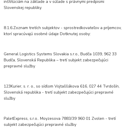
inštitúciám na základe a v súlade s právnymi predpismi
Slovenskej republiky.
8.1.6.Zoznam tretích subjektov - sprostredkovateľov a príjemcov,
ktorí spracúvajú osobné údaje Dotknutej osoby:
General Logistics Systems Slovakia s.r.o., Budča 1039, 962 33
Budča, Slovenská Republika – tretí subjekt zabezpečujúci
prepravné služby
123Kurier, s. r. o., so sídlom Vojtaššákova 616, 027 44 Tvrdošín,
Slovenská republika - tretí subjekt zabezpečujúci prepravné
služby
PaletExpress, s.r.o.. Moyzesova 7883/39 960 01 Zvolen - tretí
subjekt zabezpečujúci prepravné služby