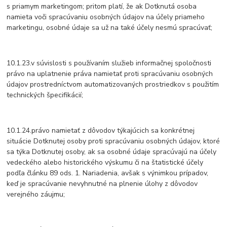
s priamym marketingom; pritom platí, že ak Dotknutá osoba
namieta voči spracúvaniu osobných údajov na účely priameho
marketingu, osobné údaje sa už na také účely nesmú spracúvať;
10.1.23.v súvislosti s používaním služieb informačnej spoločnosti
právo na uplatnenie práva namietať proti spracúvaniu osobných
údajov prostredníctvom automatizovaných prostriedkov s použitím
technických špecifikácií;
10.1.24.právo namietať z dôvodov týkajúcich sa konkrétnej
situácie Dotknutej osoby proti spracúvaniu osobných údajov, ktoré
sa týka Dotknutej osoby, ak sa osobné údaje spracúvajú na účely
vedeckého alebo historického výskumu či na štatistické účely
podľa článku 89 ods. 1. Nariadenia, avšak s výnimkou prípadov,
keď je spracúvanie nevyhnutné na plnenie úlohy z dôvodov
verejného záujmu;