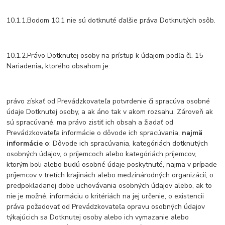
10.1.1.Bodom 10.1 nie sú dotknuté ďalšie práva Dotknutých osôb.
10.1.2.Právo Dotknutej osoby na prístup k údajom podľa čl. 15
Nariadenia
,
ktorého obsahom je:
právo získať od Prevádzkovateľa potvrdenie či spracúva osobné
údaje Dotknutej osoby, a ak áno tak v akom rozsahu. Zároveň ak
sú spracúvané, ma právo zistiť ich obsah a žiadať od
Prevádzkovateľa informácie o dôvode ich spracúvania,
najmä
informácie o
: Dôvode ich spracúvania, kategóriách dotknutých
osobných údajov, o príjemcoch alebo kategóriách príjemcov,
ktorým boli alebo budú osobné údaje poskytnuté, najmä v prípade
príjemcov v tretích krajinách alebo medzinárodných organizácií, o
predpokladanej dobe uchovávania osobných údajov alebo, ak to
nie je možné, informáciu o kritériách na jej určenie, o existencii
práva požadovať od Prevádzkovateľa opravu osobných údajov
týkajúcich sa Dotknutej osoby alebo ich vymazanie alebo