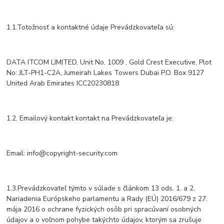
1.1.Totožnosť a kontaktné údaje Prevádzkovateľa sú:
DATA ITCOM LIMITED, Unit No. 1009 , Gold Crest Executive, Plot
No: JLT-PH1-C2A, Jumeirah Lakes Towers Dubai P.O. Box 9127
United Arab Emirates ICC20230818
1.2. Emailový kontakt kontakt na Prevádzkovateľa je:
Email: info@copyright-security.com
1.3.Prevádzkovateľ týmto v súlade s článkom 13 ods. 1. a 2.
Nariadenia Európskeho parlamentu a Rady (EÚ) 2016/679 z 27.
mája 2016 o ochrane fyzických osôb pri spracúvaní osobných
údajov a o voľnom pohybe takýchto údajov, ktorým sa zrušuje