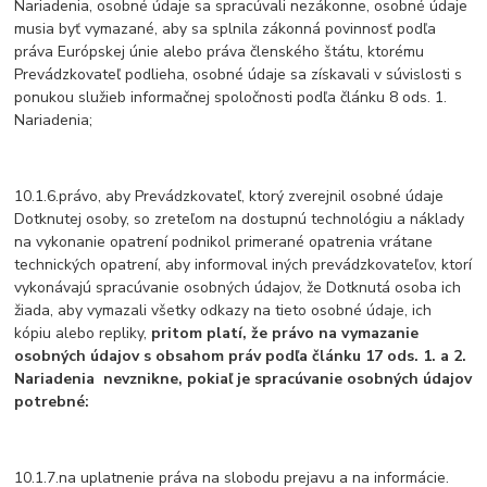
Nariadenia, osobné údaje sa spracúvali nezákonne, osobné údaje
musia byť vymazané, aby sa splnila zákonná povinnosť podľa
práva Európskej únie alebo práva členského štátu, ktorému
Prevádzkovateľ podlieha, osobné údaje sa získavali v súvislosti s
ponukou služieb informačnej spoločnosti podľa článku 8 ods. 1.
Nariadenia;
10.1.6.právo, aby Prevádzkovateľ, ktorý zverejnil osobné údaje
Dotknutej osoby, so zreteľom na dostupnú technológiu a náklady
na vykonanie opatrení podnikol primerané opatrenia vrátane
technických opatrení, aby informoval iných prevádzkovateľov, ktorí
vykonávajú spracúvanie osobných údajov, že Dotknutá osoba ich
žiada, aby vymazali všetky odkazy na tieto osobné údaje, ich
kópiu alebo repliky,
pritom platí, že právo na vymazanie
osobných údajov s obsahom práv podľa článku 17 ods. 1. a 2.
Nariadenia
nevznikne
, pokiaľ je spracúvanie osobných údajov
potrebné:
10.1.7.na uplatnenie práva na slobodu prejavu a na informácie.