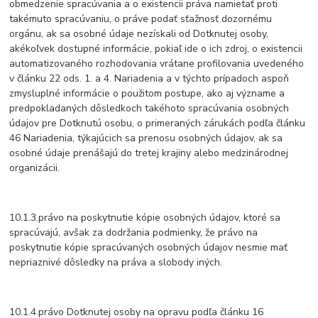
obmedzenie spracúvania a o existencii práva namietať proti
takémuto spracúvaniu, o práve podať sťažnosť dozornému
orgánu, ak sa osobné údaje nezískali od Dotknutej osoby,
akékoľvek dostupné informácie, pokiaľ ide o ich zdroj, o existencii
automatizovaného rozhodovania vrátane profilovania uvedeného
v článku 22 ods. 1. a 4. Nariadenia a v týchto prípadoch aspoň
zmysluplné informácie o použitom postupe, ako aj význame a
predpokladaných dôsledkoch takéhoto spracúvania osobných
údajov pre Dotknutú osobu, o primeraných zárukách podľa článku
46 Nariadenia, týkajúcich sa prenosu osobných údajov, ak sa
osobné údaje prenášajú do tretej krajiny alebo medzinárodnej
organizácii.
10.1.3.právo na poskytnutie kópie osobných údajov, ktoré sa
spracúvajú, avšak za dodržania podmienky, že právo na
poskytnutie kópie spracúvaných osobných údajov nesmie mať
nepriaznivé dôsledky na práva a slobody iných.
10.1.4.právo Dotknutej osoby na opravu podľa článku 16