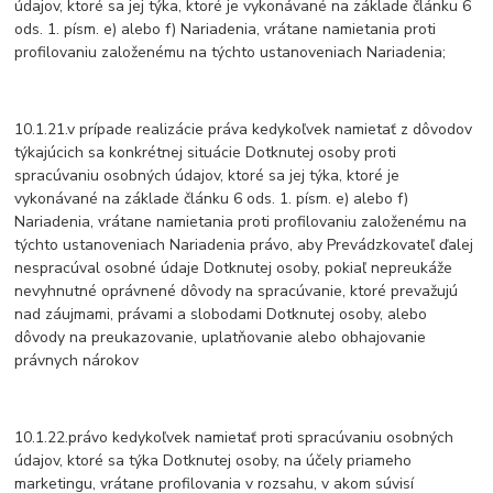
údajov, ktoré sa jej týka, ktoré je vykonávané na základe článku 6
ods. 1. písm. e) alebo f) Nariadenia, vrátane namietania proti
profilovaniu založenému na týchto ustanoveniach Nariadenia;
10.1.21.v prípade realizácie práva kedykoľvek namietať z dôvodov
týkajúcich sa konkrétnej situácie Dotknutej osoby proti
spracúvaniu osobných údajov, ktoré sa jej týka, ktoré je
vykonávané na základe článku 6 ods. 1. písm. e) alebo f)
Nariadenia, vrátane namietania proti profilovaniu založenému na
týchto ustanoveniach Nariadenia právo, aby Prevádzkovateľ ďalej
nespracúval osobné údaje Dotknutej osoby, pokiaľ nepreukáže
nevyhnutné oprávnené dôvody na spracúvanie, ktoré prevažujú
nad záujmami, právami a slobodami Dotknutej osoby, alebo
dôvody na preukazovanie, uplatňovanie alebo obhajovanie
právnych nárokov
10.1.22.právo kedykoľvek namietať proti spracúvaniu osobných
údajov, ktoré sa týka Dotknutej osoby, na účely priameho
marketingu, vrátane profilovania v rozsahu, v akom súvisí