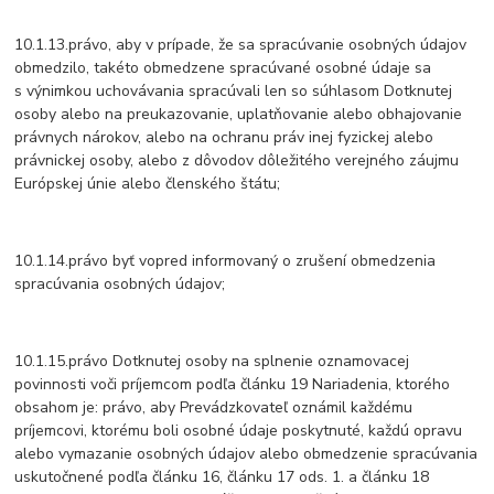
10.1.13.právo, aby v prípade, že sa spracúvanie osobných údajov
obmedzilo, takéto obmedzene spracúvané osobné údaje sa
s výnimkou uchovávania spracúvali len so súhlasom Dotknutej
osoby alebo na preukazovanie, uplatňovanie alebo obhajovanie
právnych nárokov, alebo na ochranu práv inej fyzickej alebo
právnickej osoby, alebo z dôvodov dôležitého verejného záujmu
Európskej únie alebo členského štátu;
10.1.14.právo byť vopred informovaný o zrušení obmedzenia
spracúvania osobných údajov;
10.1.15.právo Dotknutej osoby na splnenie oznamovacej
povinnosti voči príjemcom podľa článku 19 Nariadenia, ktorého
obsahom je: právo, aby Prevádzkovateľ oznámil každému
príjemcovi, ktorému boli osobné údaje poskytnuté, každú opravu
alebo vymazanie osobných údajov alebo obmedzenie spracúvania
uskutočnené podľa článku 16, článku 17 ods. 1. a článku 18