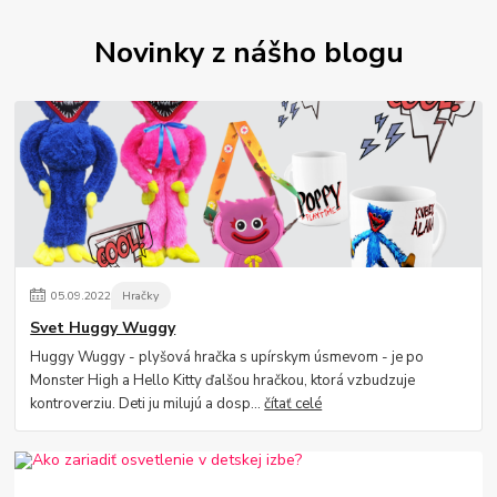
Novinky z nášho blogu
05
.
09
.
2022
Hračky
Svet Huggy Wuggy
Huggy Wuggy - plyšová hračka s upírskym úsmevom - je po
Monster High a Hello Kitty ďalšou hračkou, ktorá vzbudzuje
kontroverziu. Deti ju milujú a dosp...
čítať celé