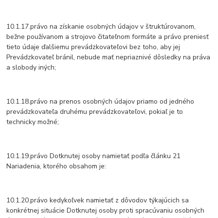
10.1.17.právo na získanie osobných údajov v štruktúrovanom,
bežne používanom a strojovo čitateľnom formáte a právo preniesť
tieto údaje ďalšiemu prevádzkovateľovi bez toho, aby jej
Prevádzkovateľ bránil, nebude mať nepriaznivé dôsledky na práva
a slobody iných;
10.1.18.právo na prenos osobných údajov priamo od jedného
prevádzkovateľa druhému prevádzkovateľovi, pokiaľ je to
technicky možné;
10.1.19.právo Dotknutej osoby namietať podľa článku 21
Nariadenia, ktorého obsahom je:
10.1.20.právo kedykoľvek namietať z dôvodov týkajúcich sa
konkrétnej situácie Dotknutej osoby proti spracúvaniu osobných