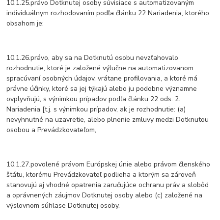
10.1.25.právo Dotknutej osoby súvisiace s automatizovaným
individuálnym rozhodovaním podľa článku 22 Nariadenia, ktorého
obsahom je:
10.1.26.právo, aby sa na Dotknutú osobu nevzťahovalo
rozhodnutie, ktoré je založené výlučne na automatizovanom
spracúvaní osobných údajov, vrátane profilovania, a ktoré má
právne účinky, ktoré sa jej týkajú alebo ju podobne významne
ovplyvňujú, s výnimkou prípadov podľa článku 22 ods. 2.
Nariadenia [t.j. s výnimkou prípadov, ak je rozhodnutie: (a)
nevyhnutné na uzavretie, alebo plnenie zmluvy medzi Dotknutou
osobou a Prevádzkovateľom,
10.1.27.povolené právom Európskej únie alebo právom členského
štátu, ktorému Prevádzkovateľ podlieha a ktorým sa zároveň
stanovujú aj vhodné opatrenia zaručujúce ochranu práv a slobôd
a oprávnených záujmov Dotknutej osoby alebo (c) založené na
výslovnom súhlase Dotknutej osoby.