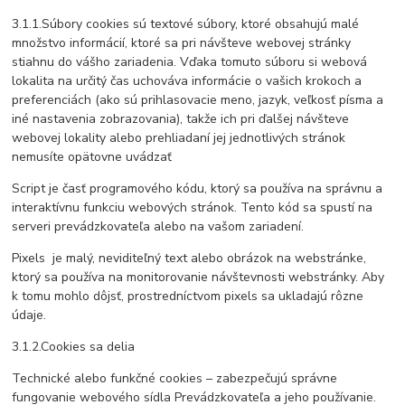
3.1.1.Súbory cookies sú textové súbory, ktoré obsahujú malé
množstvo informácií, ktoré sa pri návšteve webovej stránky
stiahnu do vášho zariadenia. Vďaka tomuto súboru si webová
lokalita na určitý čas uchováva informácie o vašich krokoch a
preferenciách (ako sú prihlasovacie meno, jazyk, veľkosť písma a
iné nastavenia zobrazovania), takže ich pri ďalšej návšteve
webovej lokality alebo prehliadaní jej jednotlivých stránok
nemusíte opätovne uvádzať
Script je časť programového kódu, ktorý sa používa na správnu a
interaktívnu funkciu webových stránok. Tento kód sa spustí na
serveri prevádzkovateľa alebo na vašom zariadení.
Pixels je malý, neviditeľný text alebo obrázok na webstránke,
ktorý sa používa na monitorovanie návštevnosti webstránky. Aby
k tomu mohlo dôjsť, prostredníctvom pixels sa ukladajú rôzne
údaje.
3.1.2.Cookies sa delia
Technické alebo funkčné cookies – zabezpečujú správne
fungovanie webového sídla Prevádzkovateľa a jeho používanie.