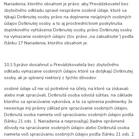
Nariadenia, ktorého obsahom je právo: aby Prevádzkovateľ bez
zbytočného odkladu opravil nesprávne osobné údaje, ktoré sa
týkajú Dotknutej osoby. právo na doplnenie neúplných osobných
údajov Dotknutej osoby, a to aj prostredníctvom poskytnutia
doplnkového vyhlásenia Dotknutej osoby, právo Dotknutej osoby
na vymazanie osobných údajov (tzv. právo „na zabudnutie“) podľa
článku 17 Nariadenia, ktorého obsahom je:
10.1.5.právo dosiahnuť u Prevádzkovateľa bez zbytočného
odkladu vymazanie osobných údajov, ktoré sa dotýkajú Dotknutej
osoby, ak je splnený niektorý z týchto dôvodov:
osobné údaje už nie sú potrebné na účely, na ktoré sa získavali
alebo inak spracúvali, Dotknutá osoba odvolá súhlas, na základe
ktorého sa spracúvanie vykonáva, a to za splnenia podmienky, že
neexistuje iný právny základ pre spracúvanie osobných údajov,
Dotknutá osoba namieta voči spracúvaniu osobných údajov podľa
článku 21 ods. 1. Nariadenia a neprevažujú žiadne oprávnené
dôvody na spracúvanie osobných údajov alebo Dotknutá osoba
namieta voči spracúvaniu osobných údajov podľa článku 21 ods. 2.