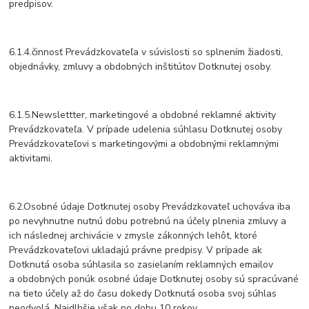
predpisov.
6.1.4.činnosť Prevádzkovateľa v súvislosti so splnením žiadosti,
objednávky, zmluvy a obdobných inštitútov Dotknutej osoby.
6.1.5.Newslettter, marketingové a obdobné reklamné aktivity
Prevádzkovateľa. V prípade udelenia súhlasu Dotknutej osoby
Prevádzkovateľovi s marketingovými a obdobnými reklamnými
aktivitami.
6.2.Osobné údaje Dotknutej osoby Prevádzkovateľ uchováva iba
po nevyhnutne nutnú dobu potrebnú na účely plnenia zmluvy a
ich následnej archivácie v zmysle zákonných lehôt, ktoré
Prevádzkovateľovi ukladajú právne predpisy. V prípade ak
Dotknutá osoba súhlasila so zasielaním reklamných emailov
a obdobných ponúk osobné údaje Dotknutej osoby sú spracúvané
na tieto účely až do času dokedy Dotknutá osoba svoj súhlas
neodvolá. Najdlhšie však po dobu 10 rokov.