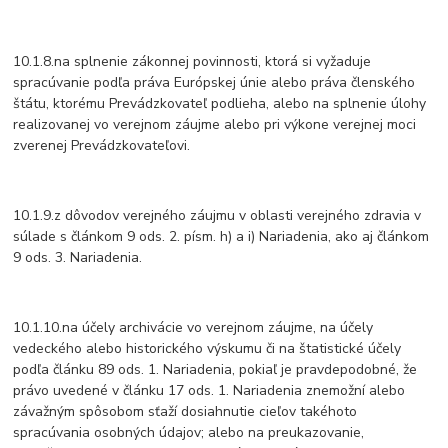
10.1.8.na splnenie zákonnej povinnosti, ktorá si vyžaduje
spracúvanie podľa práva Európskej únie alebo práva členského
štátu, ktorému Prevádzkovateľ podlieha, alebo na splnenie úlohy
realizovanej vo verejnom záujme alebo pri výkone verejnej moci
zverenej Prevádzkovateľovi.
10.1.9.z dôvodov verejného záujmu v oblasti verejného zdravia v
súlade s článkom 9 ods. 2. písm. h) a i) Nariadenia, ako aj článkom
9 ods. 3. Nariadenia.
10.1.10.na účely archivácie vo verejnom záujme, na účely
vedeckého alebo historického výskumu či na štatistické účely
podľa článku 89 ods. 1. Nariadenia, pokiaľ je pravdepodobné, že
právo uvedené v článku 17 ods. 1. Nariadenia znemožní alebo
závažným spôsobom sťaží dosiahnutie cieľov takéhoto
spracúvania osobných údajov; alebo na preukazovanie,