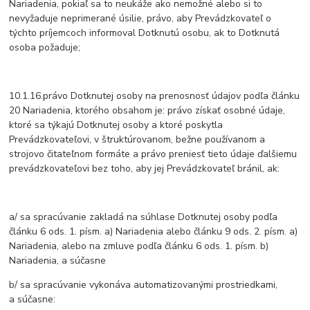
Nariadenia, pokiaľ sa to neukáže ako nemožné alebo si to
nevyžaduje neprimerané úsilie, právo, aby Prevádzkovateľ o
týchto príjemcoch informoval Dotknutú osobu, ak to Dotknutá
osoba požaduje;
10.1.16.právo Dotknutej osoby na prenosnosť údajov podľa článku
20 Nariadenia, ktorého obsahom je: právo získať osobné údaje,
ktoré sa týkajú Dotknutej osoby a ktoré poskytla
Prevádzkovateľovi, v štruktúrovanom, bežne používanom a
strojovo čitateľnom formáte a právo preniesť tieto údaje ďalšiemu
prevádzkovateľovi bez toho, aby jej Prevádzkovateľ bránil, ak:
a/ sa spracúvanie zakladá na súhlase Dotknutej osoby podľa
článku 6 ods. 1. písm. a) Nariadenia alebo článku 9 ods. 2. písm. a)
Nariadenia, alebo na zmluve podľa článku 6 ods. 1. písm. b)
Nariadenia, a súčasne
b/ sa spracúvanie vykonáva automatizovanými prostriedkami,
a súčasne: