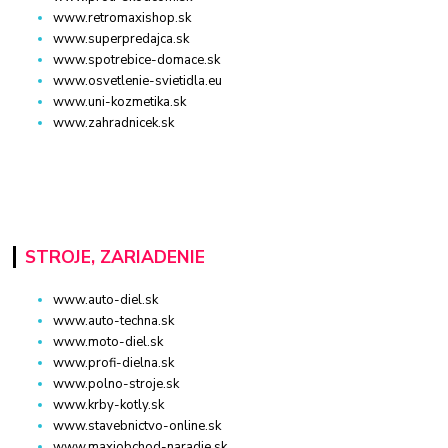
www.retromaxishop.sk
www.superpredajca.sk
www.spotrebice-domace.sk
www.osvetlenie-svietidla.eu
www.uni-kozmetika.sk
www.zahradnicek.sk
STROJE, ZARIADENIE
www.auto-diel.sk
www.auto-techna.sk
www.moto-diel.sk
www.profi-dielna.sk
www.polno-stroje.sk
www.krby-kotly.sk
www.stavebnictvo-online.sk
www.maxiobchod-naradie.sk