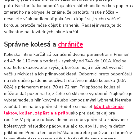
pätu. Niektorí ľudia odporúčajú obkresliť chodidlo na kus papiera a
zmerať ho na obryse. Je známe, že batoľaťu rastie nôžka –
nesmiete však podľahnúť pokušeniu kúpiť si „trochu väčšie“
korčule, pretože môže dôjsť k zraneniu. Radšej investujte do
veľkostne nastaviteľných inline korčúľ.
Správne kolesá a
chrániče
Kolieska inline korčúľ sú označené dvoma parametrami. Priemer
od 47 do 110 mm a tvrdosť - symboly od 74A do 101A. Keď sa
oba tieto ukazovatele zvyšujú, korčule majú možnosť vyvinúť
väčšiu rýchlosť a ich priľnavosť klesá. Odborníci preto odporúčajú
na rekreačné jazdenie používať relatívne mäkké kolieska (80A –
82A) s priemerom medzi 70 až 72 mm. Pri spôsobe kolies si
môžete dať pozor na to, z čoho sú sklznice vyrobené. Najlepšie je
vybrať model s hliníkovými alebo kompozitnými lyžinami. Netreba
zabúdať ani na bezpečnosť. Budete si musieť
kúpiť chrániče
lakťov
,
kolien
,
zápästia a prilbu
ako pre deti, tak aj pre
rodičov. V prípade rodičov ide nielen o bezpečnosť a znižovanie
bolestivých následkov pádov, ale aj o to, aby išli svojim deťom
príkladom. Predsa len, prednáška o potrebe používania chráničov