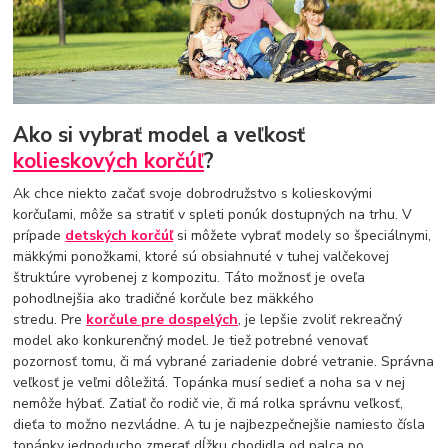
Ako si vybrať model a veľkosť
kolieskových korčúľ
?
Ak chce niekto začať svoje dobrodružstvo s kolieskovými
korčuľami, môže sa stratiť v spleti ponúk dostupných na trhu. V
prípade
detských korčúľ
si môžete vybrať modely so špeciálnymi,
mäkkými ponožkami, ktoré sú obsiahnuté v tuhej valčekovej
štruktúre vyrobenej z kompozitu. Táto možnosť je oveľa
pohodlnejšia ako tradičné korčule bez mäkkého
stredu. Pre
korčule pre dospelých
, je lepšie zvoliť rekreačný
model ako konkurenčný model. Je tiež potrebné venovať
pozornosť tomu, či má vybrané zariadenie dobré vetranie. Správna
veľkosť je veľmi dôležitá. Topánka musí sedieť a noha sa v nej
nemôže hýbať. Zatiaľ čo rodič vie, či má rolka správnu veľkosť,
dieťa to možno nezvládne. A tu je najbezpečnejšie namiesto čísla
topánky jednoducho zmerať dĺžku chodidla od palca po