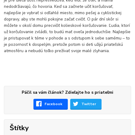
je pre dieťa dosť nepresvedčivá, keď vidí, že otec a mama
nedodržiavajú, čo hovoria. Keď sa začnete učiť korčuľovať,
najlepšie je vybrať si odľahlé miesto, mimo pešej a cyklistickej
dopravy, aby ste mohli pokojne začať cvičiť. O pár dní skôr si
môžete v okolí domu precvičiť kolieskové korčuľovanie. Ľudia, ktorí
už korčuľovanie zvládli, to budú mať oveľa jednoduchšie. Najlepšie
je pristupovať k téme v pohode a s odstupom k sebe samému – to
je pozornosť k dospelým, pretože potom si deti užijú priateľskú
atmosféru a nebudú toľko prežívať svoje malé zlyhania.
Páčil sa vám článok? Zdieľajte ho s priateľmi
Facebook
Twitter
Štítky