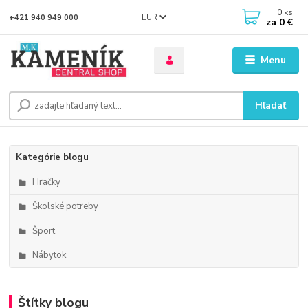
0
ks
EUR
+421 940 949 000
za
0 €
Menu
Hľadať
Kategórie blogu
Hračky
Školské potreby
Šport
Nábytok
Štítky blogu