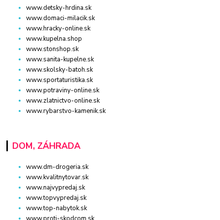
www.detsky-hrdina.sk
www.domaci-milacik.sk
www.hracky-online.sk
www.kupelna.shop
www.stonshop.sk
www.sanita-kupelne.sk
www.skolsky-batoh.sk
www.sportaturistika.sk
www.potraviny-online.sk
www.zlatnictvo-online.sk
www.rybarstvo-kamenik.sk
DOM, ZÁHRADA
www.dm-drogeria.sk
www.kvalitnytovar.sk
www.najvypredaj.sk
www.topvypredaj.sk
www.top-nabytok.sk
www.proti-skodcom.sk