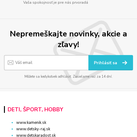
Vaša spokojnosť je pre nás prvoradá
Nepremeškajte novinky, akcie a
zľavy!
Prihlásiť sa
Môžete sa kedykoľvek odhlásiť. Zasielame raz za 14 dní.
DETI, ŠPORT, HOBBY
www.kamenik.sk
www.detsky-raj.sk
www.detskaradost.sk