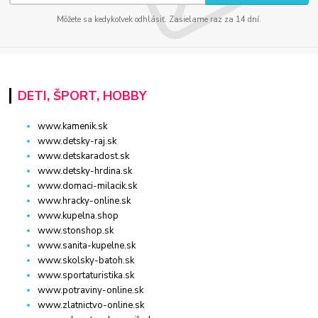
Môžete sa kedykoľvek odhlásiť. Zasielame raz za 14 dní.
DETI, ŠPORT, HOBBY
www.kamenik.sk
www.detsky-raj.sk
www.detskaradost.sk
www.detsky-hrdina.sk
www.domaci-milacik.sk
www.hracky-online.sk
www.kupelna.shop
www.stonshop.sk
www.sanita-kupelne.sk
www.skolsky-batoh.sk
www.sportaturistika.sk
www.potraviny-online.sk
www.zlatnictvo-online.sk