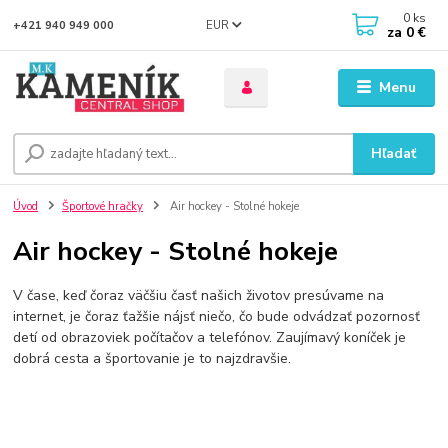
0
ks
EUR
+421 940 949 000
za
0 €
Menu
Hľadať
Úvod
Športové hračky
Air hockey - Stolné hokeje
Air hockey - Stolné hokeje
V čase, keď čoraz väčšiu časť našich životov presúvame na
internet, je čoraz ťažšie nájsť niečo, čo bude odvádzať pozornosť
detí od obrazoviek počítačov a telefónov. Zaujímavý koníček je
dobrá cesta a športovanie je to najzdravšie.