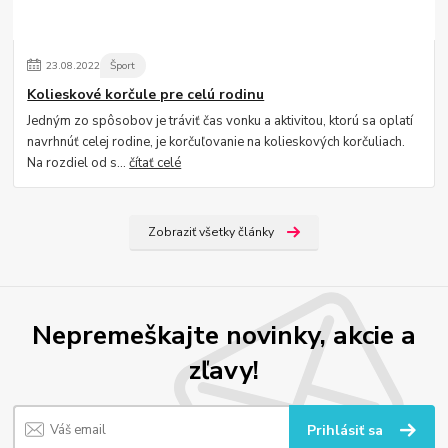
23
.
08
.
2022
Šport
Kolieskové korčule pre celú rodinu
Jedným zo spôsobov je tráviť čas vonku a aktivitou, ktorú sa oplatí
navrhnúť celej rodine, je korčuľovanie na kolieskových korčuliach.
Na rozdiel od s...
čítať celé
Zobraziť všetky články
Nepremeškajte novinky, akcie a
zľavy!
Prihlásiť sa