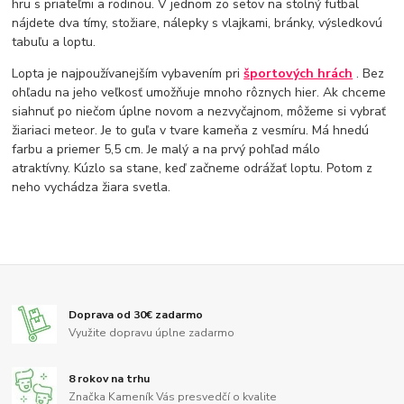
hru s priateľmi a rodinou. V jednom zo setov na stolný futbal
nájdete dva tímy, stožiare, nálepky s vlajkami, bránky, výsledkovú
tabuľu a loptu.
Lopta je najpoužívanejším vybavením pri
športových hrách
. Bez
ohľadu na jeho veľkosť umožňuje mnoho rôznych hier. Ak chceme
siahnuť po niečom úplne novom a nezvyčajnom, môžeme si vybrať
žiariaci meteor. Je to guľa v tvare kameňa z vesmíru.
Má hnedú
farbu a priemer 5,5 cm. Je malý a na prvý pohľad málo
atraktívny. Kúzlo sa stane, keď začneme odrážať loptu. Potom z
neho vychádza žiara svetla.
Doprava od 30€ zadarmo
Využite dopravu úplne zadarmo
8 rokov na trhu
Značka Kameník Vás presvedčí o kvalite