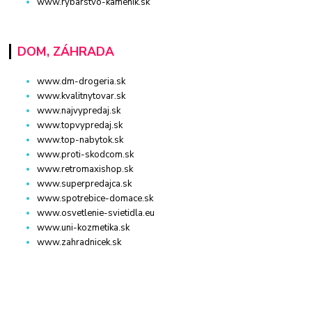
www.rybarstvo-kamenik.sk
DOM, ZÁHRADA
www.dm-drogeria.sk
www.kvalitnytovar.sk
www.najvypredaj.sk
www.topvypredaj.sk
www.top-nabytok.sk
www.proti-skodcom.sk
www.retromaxishop.sk
www.superpredajca.sk
www.spotrebice-domace.sk
www.osvetlenie-svietidla.eu
www.uni-kozmetika.sk
www.zahradnicek.sk