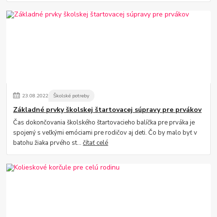
23
.
08
.
2022
Školské potreby
Základné prvky školskej štartovacej súpravy pre prvákov
Čas dokončovania školského štartovacieho balíčka pre prváka je
spojený s veľkými emóciami pre rodičov aj deti. Čo by malo byť v
batohu žiaka prvého st...
čítať celé