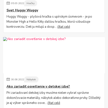
05
.
09
.
2022
Hračky
Svet Huggy Wuggy
Huggy Wuggy - plyšová hračka s upírskym úsmevom - je po
Monster High a Hello Kitty ďalšou hračkou, ktorá vzbudzuje
kontroverziu. Deti ju milujú a dosp...
čítať celé
30
.
08
.
2022
Nábytok
Ako zariadiť osvetlenie v detskej izbe?
Pri zariaďovaní detskej izby musíme nielen vybrať správne
dokončovacie materiály, nábytok alebo dekoratívne prvky. Dôležitý
je aj výber správneho osve...
čítať celé