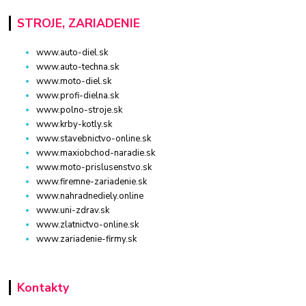
STROJE, ZARIADENIE
www.auto-diel.sk
www.auto-techna.sk
www.moto-diel.sk
www.profi-dielna.sk
www.polno-stroje.sk
www.krby-kotly.sk
www.stavebnictvo-online.sk
www.maxiobchod-naradie.sk
www.moto-prislusenstvo.sk
www.firemne-zariadenie.sk
www.nahradnediely.online
www.uni-zdrav.sk
www.zlatnictvo-online.sk
www.zariadenie-firmy.sk
Kontakty