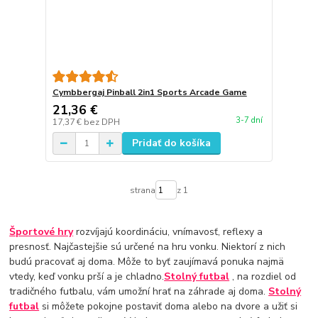
Cymbbergaj Pinball 2in1 Sports Arcade Game
21,36 €
3-7 dní
17,37 €
bez DPH
Pridať do košíka
strana
z 1
Športové hry
rozvíjajú koordináciu, vnímavosť, reflexy a
presnosť. Najčastejšie sú určené na hru vonku. Niektorí z nich
budú pracovať aj doma. Môže to byť zaujímavá ponuka najmä
vtedy, keď vonku prší a je chladno.
Stolný futbal
, na rozdiel od
tradičného futbalu, vám umožní hrať na záhrade aj doma.
Stolný
futbal
si môžete pokojne postaviť doma alebo na dvore a užiť si