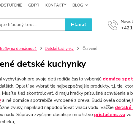
ODSTÚPENIE
GDPR
KONTAKTY
BLOG
Neviet
Hľadať
+421
račky na domácnosť
Detské kuchynky
Červené
ené detské kuchynky
ní vychytávok pre svoje deti rodičia často vyberajú
domáce spotr
alších. Oplatí sa vybrať tie najbezpečnejšie produkty, t.j. tie, k
. Musíte tiež skontrolovať, či majú hračky príslušné schválenia a 
y
a iné domáce spotrebiče vyrobené z dreva. Budú oveľa odolnejš
ôzne zvuky, napríklad napodobňovať vriacu vodu. Väčšie
detské 
u riadu. Súprava zvyčajne obsahuje množstvo
príslušenstva
vo 
 mlieka,