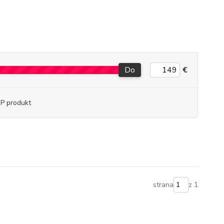
Do
€
P produkt
strana
z 1