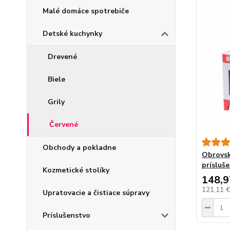
Malé domáce spotrebiče
Detské kuchynky
Drevené
Biele
Grily
Červené
Obchody a pokladne
Obrovsk
prísluš
Kozmetické stolíky
148,9
121,11 
Upratovacie a čistiace súpravy
Príslušenstvo