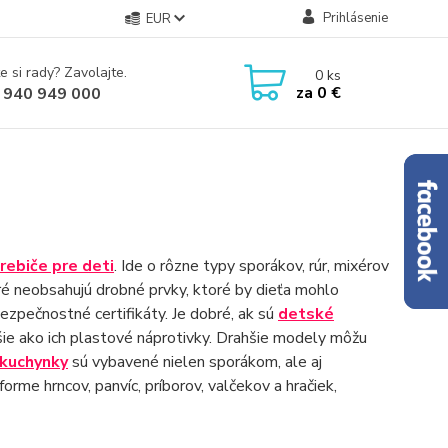
Prihlásenie
EUR
e si rady? Zavolajte.
0
ks
za
0 €
 940 949 000
ebiče pre deti
. Ide o rôzne typy sporákov, rúr, mixérov
toré neobsahujú drobné prvky, ktoré by dieťa mohlo
bezpečnostné certifikáty. Je dobré, ak sú
detské
ie ako ich plastové náprotivky. Drahšie modely môžu
kuchynky
sú vybavené nielen sporákom, ale aj
forme hrncov, panvíc, príborov, valčekov a hračiek,