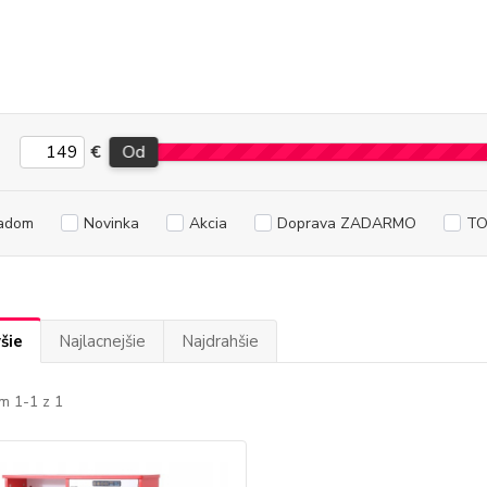
€
Od
adom
Novinka
Akcia
Doprava ZADARMO
TO
šie
Najlacnejšie
Najdrahšie
m 1-1 z 1