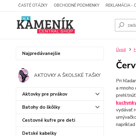
ČASTÉ OTÁZKY
OBCHODNÉ PODMIENKY
REKLAMÁCIA - 
Úvod
H
Najpredávanejšie
Červ
AKTOVKY A ŠKOLSKÉ TAŠKY
Pri hľada
a mnoho ď
Aktovky pre prvákov
prehltnúť
kuchynk
Batohy do škôlky
vydávať r
umývačko
Cestovné kufre pre deti
napríklad
Detské kabelky