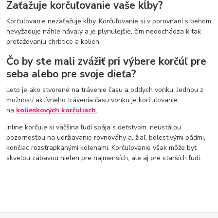
Zaťažuje korčuľovanie vaše kĺby?
Korčuľovanie nezaťažuje kĺby. Korčuľovanie si v porovnaní s behom
nevyžaduje náhle návaly a je plynulejšie, čím nedochádza k tak
preťažovaniu chrbtice a kolien.
Čo by ste mali zvážiť pri výbere korčúľ pre
seba alebo pre svoje dieťa?
Leto je ako stvorené na trávenie času a oddych vonku. Jednou z
možností aktívneho trávenia času vonku je korčuľovanie
na
kolieskových korčuliach
.
Inline korčule si väčšina ľudí spája s detstvom, neustálou
pozornosťou na udržiavanie rovnováhy a, žiaľ, bolestivými pádmi,
končiac rozstrapkanými kolenami. Korčuľovanie však môže byť
skvelou zábavou nielen pre najmenších, ale aj pre starších ľudí.