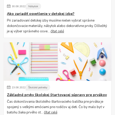
30
.
08
.
2022
Nábytok
Ako zariadiť osvetlenie v detskej izbe?
Pri zariaďovaní detskej izby musíme nielen vybrať správne
dokončovacie materiály, nábytok alebo dekoratívne prvky. Dôležitý
je aj výber správneho osve...
čítať celé
23
.
08
.
2022
Školské potreby
Základné prvky školskej štartovacej súpravy pre prvákov
Čas dokončovania školského štartovacieho balíčka pre prváka je
spojený s veľkými emóciami pre rodičov aj deti. Čo by malo byť v
batohu žiaka prvého st...
čítať celé