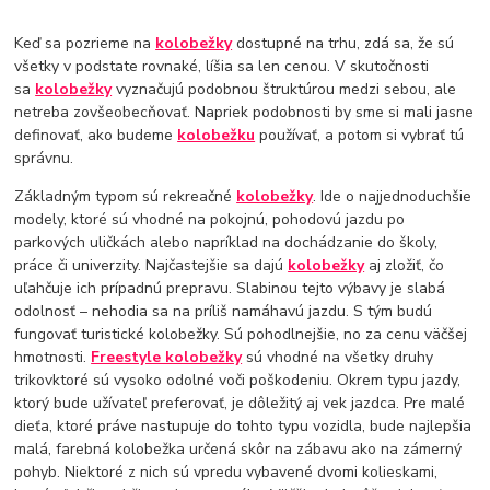
Keď sa pozrieme na
kolobežky
dostupné na trhu, zdá sa, že sú
všetky v podstate rovnaké, líšia sa len cenou. V skutočnosti
sa
kolobežky
vyznačujú podobnou štruktúrou medzi sebou, ale
netreba zovšeobecňovať. Napriek podobnosti by sme si mali jasne
definovať, ako budeme
kolobežku
používať, a potom si vybrať tú
správnu.
Základným typom sú rekreačné
kolobežky
. Ide o najjednoduchšie
modely, ktoré sú vhodné na pokojnú, pohodovú jazdu po
parkových uličkách alebo napríklad na dochádzanie do školy,
práce či univerzity. Najčastejšie sa dajú
kolobežky
aj zložiť, čo
uľahčuje ich prípadnú prepravu. Slabinou tejto výbavy je slabá
odolnosť – nehodia sa na príliš namáhavú jazdu. S tým budú
fungovať turistické kolobežky. Sú pohodlnejšie, no za cenu väčšej
hmotnosti.
Freestyle kolobežky
sú vhodné na všetky druhy
trikovktoré sú vysoko odolné voči poškodeniu. Okrem typu jazdy,
ktorý bude užívateľ preferovať, je dôležitý aj vek jazdca. Pre malé
dieťa, ktoré práve nastupuje do tohto typu vozidla, bude najlepšia
malá, farebná kolobežka určená skôr na zábavu ako na zámerný
pohyb. Niektoré z nich sú vpredu vybavené dvomi kolieskami,