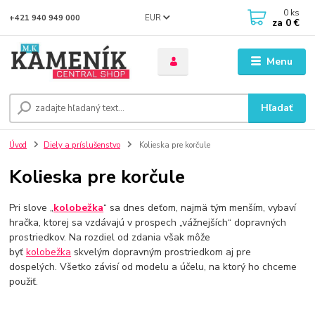
0
ks
EUR
+421 940 949 000
za
0 €
Menu
Hľadať
Úvod
Diely a príslušenstvo
Kolieska pre korčule
Kolieska pre korčule
Pri slove „
kolobežka
“ sa dnes deťom, najmä tým menším, vybaví
hračka, ktorej sa vzdávajú v prospech „vážnejších“ dopravných
prostriedkov. Na rozdiel od zdania však môže
byť
kolobežka
skvelým dopravným prostriedkom aj pre
dospelých. Všetko závisí od modelu a účelu, na ktorý ho chceme
použiť.