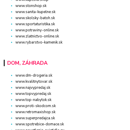
www.stonshop.sk
www.sanita-kupelne.sk
www.skolsky-batoh.sk
www.sportaturistika.sk
www.potraviny-online.sk
www.zlatnictvo-online.sk
www.rybarstvo-kamenik.sk
DOM, ZÁHRADA
www.dm-drogeria.sk
www.kvalitnytovar.sk
www.najvypredaj.sk
www.topvypredaj.sk
www.top-nabytok.sk
www.proti-skodcom.sk
www.retromaxishop.sk
www.superpredajca.sk
www.spotrebice-domace.sk