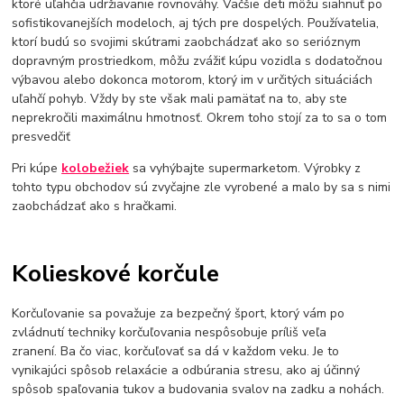
ktoré uľahčia udržiavanie rovnováhy. Väčšie deti môžu siahnuť po
sofistikovanejších modeloch, aj tých pre dospelých. Používatelia,
ktorí budú so svojimi skútrami zaobchádzať ako so serióznym
dopravným prostriedkom, môžu zvážiť kúpu vozidla s dodatočnou
výbavou alebo dokonca motorom, ktorý im v určitých situáciách
uľahčí pohyb. Vždy by ste však mali pamätať na to, aby ste
neprekročili maximálnu hmotnosť. Okrem toho stojí za to sa o tom
presvedčiť
Pri kúpe
kolobežiek
sa vyhýbajte supermarketom. Výrobky z
tohto typu obchodov sú zvyčajne zle vyrobené a malo by sa s nimi
zaobchádzať ako s hračkami.
Kolieskové korčule
Korčuľovanie sa považuje za bezpečný šport, ktorý vám po
zvládnutí techniky korčuľovania nespôsobuje príliš veľa
zranení. Ba čo viac, korčuľovať sa dá v každom veku. Je to
vynikajúci spôsob relaxácie a odbúrania stresu, ako aj účinný
spôsob spaľovania tukov a budovania svalov na zadku a nohách.