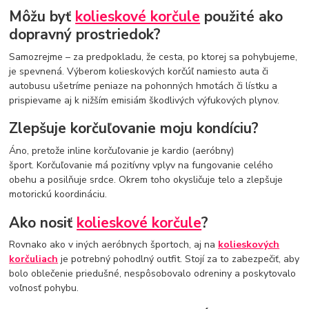
Môžu byť
kolieskové korčule
použité ako
dopravný prostriedok?
Samozrejme – za predpokladu, že cesta, po ktorej sa pohybujeme,
je spevnená. Výberom kolieskových korčúľ namiesto auta či
autobusu ušetríme peniaze na pohonných hmotách či lístku a
prispievame aj k nižším emisiám škodlivých výfukových plynov.
Zlepšuje korčuľovanie moju kondíciu?
Áno, pretože inline korčuľovanie je kardio (aeróbny)
šport. Korčuľovanie má pozitívny vplyv na fungovanie celého
obehu a posilňuje srdce. Okrem toho okysličuje telo a zlepšuje
motorickú koordináciu.
Ako nosiť
kolieskové korčule
?
Rovnako ako v iných aeróbnych športoch, aj na
kolieskových
korčuliach
je potrebný pohodlný outfit. Stojí za to zabezpečiť, aby
bolo oblečenie priedušné, nespôsobovalo odreniny a poskytovalo
voľnosť pohybu.