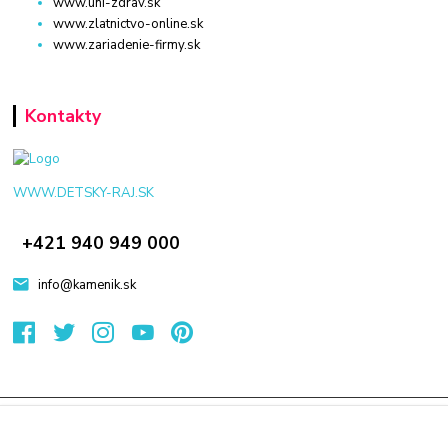
www.uni-zdrav.sk
www.zlatnictvo-online.sk
www.zariadenie-firmy.sk
Kontakty
WWW.DETSKY-RAJ.SK
+421 940 949 000
info@kamenik.sk
© 2024 Všetky práva vyhradené KAMENIK.SK
Vytvorené na
Eshop-rychlo.sk