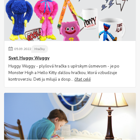
05
.
09
.
2022
Hračky
Svet Huggy Wuggy
Huggy Wuggy - plyšová hračka s upírskym úsmevom - je po
Monster High a Hello Kitty ďalšou hračkou, ktorá vzbudzuje
kontroverziu. Deti ju milujú a dosp...
čítať celé