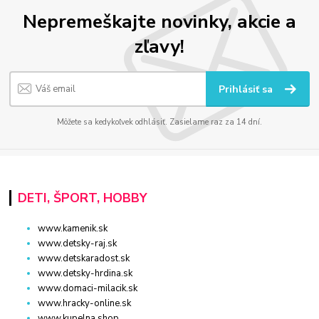
Nepremeškajte novinky, akcie a
zľavy!
Prihlásiť sa
Môžete sa kedykoľvek odhlásiť. Zasielame raz za 14 dní.
DETI, ŠPORT, HOBBY
www.kamenik.sk
www.detsky-raj.sk
www.detskaradost.sk
www.detsky-hrdina.sk
www.domaci-milacik.sk
www.hracky-online.sk
www.kupelna.shop