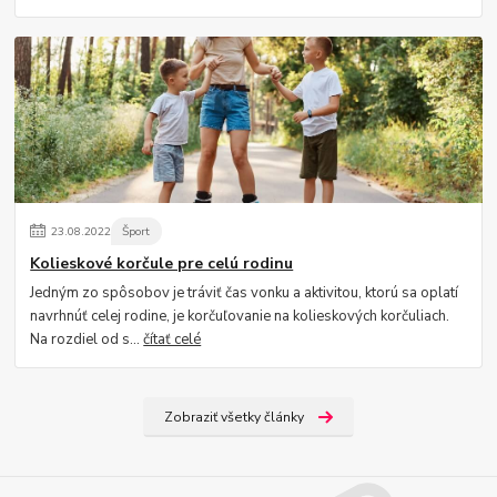
23
.
08
.
2022
Šport
Kolieskové korčule pre celú rodinu
Jedným zo spôsobov je tráviť čas vonku a aktivitou, ktorú sa oplatí
navrhnúť celej rodine, je korčuľovanie na kolieskových korčuliach.
Na rozdiel od s...
čítať celé
Zobraziť všetky články