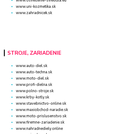
www.osvetlenie-svietidla.eu
www.uni-kozmetika.sk
www.zahradnicek.sk
STROJE, ZARIADENIE
www.auto-diel.sk
www.auto-techna.sk
www.moto-diel.sk
www.profi-dielna.sk
www.polno-stroje.sk
www.krby-kotly.sk
www.stavebnictvo-online.sk
www.maxiobchod-naradie.sk
www.moto-prislusenstvo.sk
www.firemne-zariadenie.sk
www.nahradnediely.online