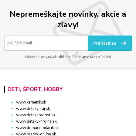
Nepremeškajte novinky, akcie a
zľavy!
Prihlásiť sa
Môžete sa kedykoľvek odhlásiť. Zasielame raz za 14 dní.
DETI, ŠPORT, HOBBY
www.kamenik.sk
www.detsky-raj.sk
www.detskaradost.sk
www.detsky-hrdina.sk
www.domaci-milacik.sk
www.hracky-online.sk