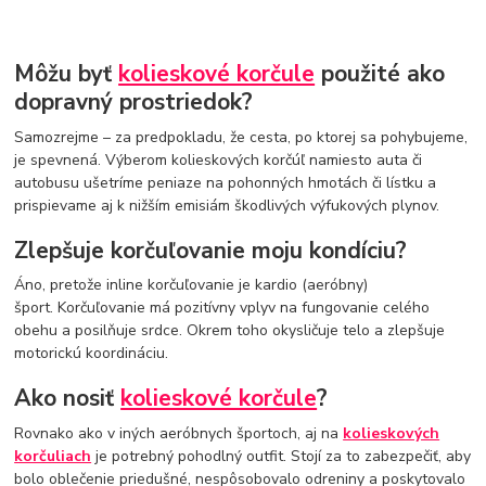
Môžu byť
kolieskové korčule
použité ako
dopravný prostriedok?
Samozrejme – za predpokladu, že cesta, po ktorej sa pohybujeme,
je spevnená. Výberom kolieskových korčúľ namiesto auta či
autobusu ušetríme peniaze na pohonných hmotách či lístku a
prispievame aj k nižším emisiám škodlivých výfukových plynov.
Zlepšuje korčuľovanie moju kondíciu?
Áno, pretože inline korčuľovanie je kardio (aeróbny)
šport. Korčuľovanie má pozitívny vplyv na fungovanie celého
obehu a posilňuje srdce. Okrem toho okysličuje telo a zlepšuje
motorickú koordináciu.
Ako nosiť
kolieskové korčule
?
Rovnako ako v iných aeróbnych športoch, aj na
kolieskových
korčuliach
je potrebný pohodlný outfit. Stojí za to zabezpečiť, aby
bolo oblečenie priedušné, nespôsobovalo odreniny a poskytovalo