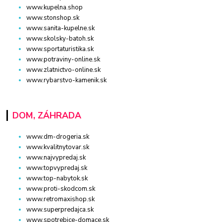
www.kupelna.shop
www.stonshop.sk
www.sanita-kupelne.sk
www.skolsky-batoh.sk
www.sportaturistika.sk
www.potraviny-online.sk
www.zlatnictvo-online.sk
www.rybarstvo-kamenik.sk
DOM, ZÁHRADA
www.dm-drogeria.sk
www.kvalitnytovar.sk
www.najvypredaj.sk
www.topvypredaj.sk
www.top-nabytok.sk
www.proti-skodcom.sk
www.retromaxishop.sk
www.superpredajca.sk
www.spotrebice-domace.sk