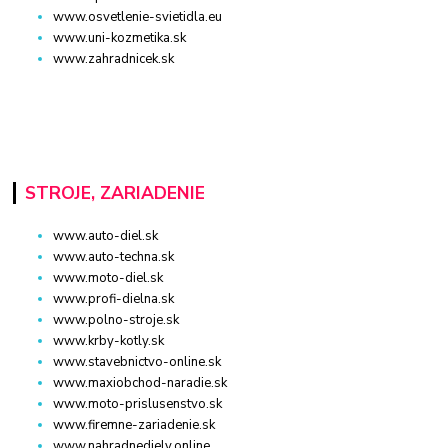
www.osvetlenie-svietidla.eu
www.uni-kozmetika.sk
www.zahradnicek.sk
STROJE, ZARIADENIE
www.auto-diel.sk
www.auto-techna.sk
www.moto-diel.sk
www.profi-dielna.sk
www.polno-stroje.sk
www.krby-kotly.sk
www.stavebnictvo-online.sk
www.maxiobchod-naradie.sk
www.moto-prislusenstvo.sk
www.firemne-zariadenie.sk
www.nahradnediely.online