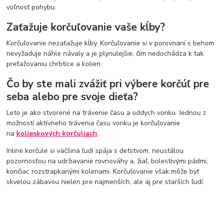
voľnosť pohybu.
Zaťažuje korčuľovanie vaše kĺby?
Korčuľovanie nezaťažuje kĺby. Korčuľovanie si v porovnaní s behom
nevyžaduje náhle návaly a je plynulejšie, čím nedochádza k tak
preťažovaniu chrbtice a kolien.
Čo by ste mali zvážiť pri výbere korčúľ pre
seba alebo pre svoje dieťa?
Leto je ako stvorené na trávenie času a oddych vonku. Jednou z
možností aktívneho trávenia času vonku je korčuľovanie
na
kolieskových korčuliach
.
Inline korčule si väčšina ľudí spája s detstvom, neustálou
pozornosťou na udržiavanie rovnováhy a, žiaľ, bolestivými pádmi,
končiac rozstrapkanými kolenami. Korčuľovanie však môže byť
skvelou zábavou nielen pre najmenších, ale aj pre starších ľudí.