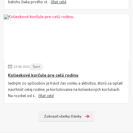
batohu žiaka prvého st...
čítať celé
23
.
08
.
2022
Šport
Kolieskové korčule pre celú rodinu
Jedným zo spôsobov je tráviť čas vonku a aktivitou, ktorú sa oplatí
navrhnúť celej rodine, je korčuľovanie na kolieskových korčuliach.
Na rozdiel od s...
čítať celé
Zobraziť všetky články