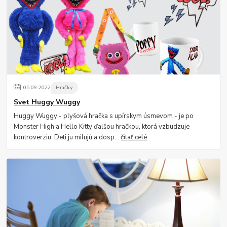
05
.
09
.
2022
Hračky
Svet Huggy Wuggy
Huggy Wuggy - plyšová hračka s upírskym úsmevom - je po
Monster High a Hello Kitty ďalšou hračkou, ktorá vzbudzuje
kontroverziu. Deti ju milujú a dosp...
čítať celé