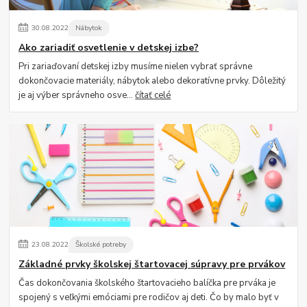
30
.
08
.
2022
Nábytok
Ako zariadiť osvetlenie v detskej izbe?
Pri zariaďovaní detskej izby musíme nielen vybrať správne
dokončovacie materiály, nábytok alebo dekoratívne prvky. Dôležitý
je aj výber správneho osve...
čítať celé
23
.
08
.
2022
Školské potreby
Základné prvky školskej štartovacej súpravy pre prvákov
Čas dokončovania školského štartovacieho balíčka pre prváka je
spojený s veľkými emóciami pre rodičov aj deti. Čo by malo byť v