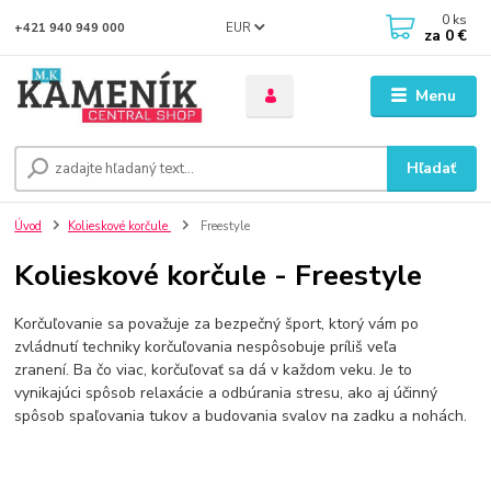
0
ks
EUR
+421 940 949 000
za
0 €
Menu
Hľadať
Úvod
Kolieskové korčule
Freestyle
Kolieskové korčule - Freestyle
Korčuľovanie sa považuje za bezpečný šport, ktorý vám po
zvládnutí techniky korčuľovania nespôsobuje príliš veľa
zranení. Ba čo viac, korčuľovať sa dá v každom veku. Je to
vynikajúci spôsob relaxácie a odbúrania stresu, ako aj účinný
spôsob spaľovania tukov a budovania svalov na zadku a nohách.