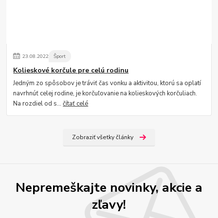
23
.
08
.
2022
Šport
Kolieskové korčule pre celú rodinu
Jedným zo spôsobov je tráviť čas vonku a aktivitou, ktorú sa oplatí
navrhnúť celej rodine, je korčuľovanie na kolieskových korčuliach.
Na rozdiel od s...
čítať celé
Zobraziť všetky články
Nepremeškajte novinky, akcie a
zľavy!