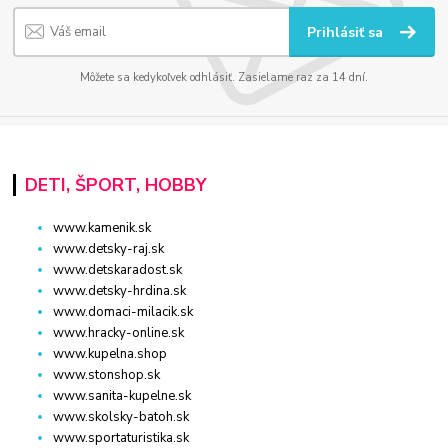
Prihlásiť sa
Môžete sa kedykoľvek odhlásiť. Zasielame raz za 14 dní.
DETI, ŠPORT, HOBBY
www.kamenik.sk
www.detsky-raj.sk
www.detskaradost.sk
www.detsky-hrdina.sk
www.domaci-milacik.sk
www.hracky-online.sk
www.kupelna.shop
www.stonshop.sk
www.sanita-kupelne.sk
www.skolsky-batoh.sk
www.sportaturistika.sk