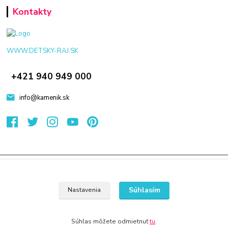
Kontakty
WWW.DETSKY-RAJ.SK
+421 940 949 000
info@kamenik.sk
© 2024 Všetky práva vyhradené KAMENIK.SK
Vytvorené na
Eshop-rychlo.sk
Súhlasím
Nastavenia
Súhlas môžete odmietnuť
tu
.