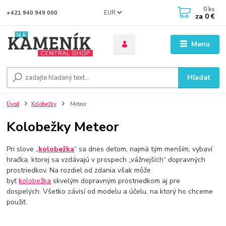
0
ks
EUR
+421 940 949 000
za
0 €
Menu
Hľadať
Úvod
Kolobežky
Meteor
Kolobežky Meteor
Pri slove „
kolobežka
“ sa dnes deťom, najmä tým menším, vybaví
hračka, ktorej sa vzdávajú v prospech „vážnejších“ dopravných
prostriedkov. Na rozdiel od zdania však môže
byť
kolobežka
skvelým dopravným prostriedkom aj pre
dospelých. Všetko závisí od modelu a účelu, na ktorý ho chceme
použiť.