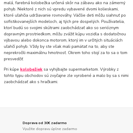
malá, farebná kolobežka určená skôr na zábavu ako na zámerný
pohyb. Niektoré z nich sú vpredu vybavené dvomi kolieskami,
ktoré uľahčia udržiavanie rovnováhy. Väčšie deti môžu siahnuť po
sofistikovanejších modeloch, aj tých pre dospelých. Používatelia,
ktorí budú so svojimi skútrami zaobchádzať ako so serióznym
dopravným prostriedkom, môžu zvážiť kúpu vozidla s dodatočnou
výbavou alebo dokonca motorom, ktorý im v určitých situáciách
uľahčí pohyb. Vždy by ste však mali pamätať na to, aby ste
neprekročili maximálnu hmotnosť. Okrem toho stojí za to sa o tom
presvedčiť
Pri kúpe
kolobežiek
sa vyhýbajte supermarketom. Výrobky z
tohto typu obchodov sú zvyčajne zle vyrobené a malo by sa s nimi
zaobchádzať ako s hračkami.
Doprava od 30€ zadarmo
Využite dopravu úplne zadarmo