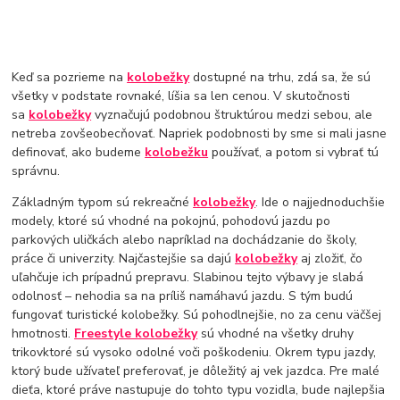
Keď sa pozrieme na
kolobežky
dostupné na trhu, zdá sa, že sú
všetky v podstate rovnaké, líšia sa len cenou. V skutočnosti
sa
kolobežky
vyznačujú podobnou štruktúrou medzi sebou, ale
netreba zovšeobecňovať. Napriek podobnosti by sme si mali jasne
definovať, ako budeme
kolobežku
používať, a potom si vybrať tú
správnu.
Základným typom sú rekreačné
kolobežky
. Ide o najjednoduchšie
modely, ktoré sú vhodné na pokojnú, pohodovú jazdu po
parkových uličkách alebo napríklad na dochádzanie do školy,
práce či univerzity. Najčastejšie sa dajú
kolobežky
aj zložiť, čo
uľahčuje ich prípadnú prepravu. Slabinou tejto výbavy je slabá
odolnosť – nehodia sa na príliš namáhavú jazdu. S tým budú
fungovať turistické kolobežky. Sú pohodlnejšie, no za cenu väčšej
hmotnosti.
Freestyle kolobežky
sú vhodné na všetky druhy
trikovktoré sú vysoko odolné voči poškodeniu. Okrem typu jazdy,
ktorý bude užívateľ preferovať, je dôležitý aj vek jazdca. Pre malé
dieťa, ktoré práve nastupuje do tohto typu vozidla, bude najlepšia