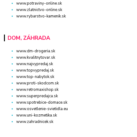
www.potraviny-online.sk
www.zlatnictvo-online.sk
www.rybarstvo-kamenik.sk
DOM, ZÁHRADA
www.dm-drogeria.sk
www.kvalitnytovar.sk
www.najvypredaj.sk
www.topvypredaj.sk
www.top-nabytok.sk
www.proti-skodcom.sk
www.retromaxishop.sk
www.superpredajca.sk
www.spotrebice-domace.sk
www.osvetlenie-svietidla.eu
www.uni-kozmetika.sk
www.zahradnicek.sk