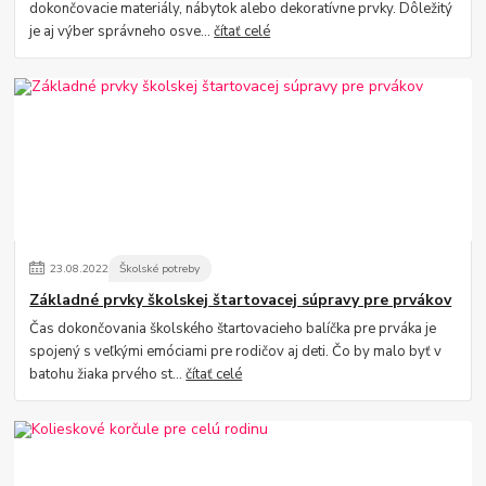
dokončovacie materiály, nábytok alebo dekoratívne prvky. Dôležitý
je aj výber správneho osve...
čítať celé
23
.
08
.
2022
Školské potreby
Základné prvky školskej štartovacej súpravy pre prvákov
Čas dokončovania školského štartovacieho balíčka pre prváka je
spojený s veľkými emóciami pre rodičov aj deti. Čo by malo byť v
batohu žiaka prvého st...
čítať celé