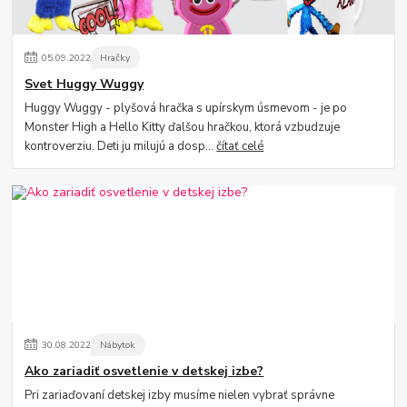
05
.
09
.
2022
Hračky
Svet Huggy Wuggy
Huggy Wuggy - plyšová hračka s upírskym úsmevom - je po
Monster High a Hello Kitty ďalšou hračkou, ktorá vzbudzuje
kontroverziu. Deti ju milujú a dosp...
čítať celé
30
.
08
.
2022
Nábytok
Ako zariadiť osvetlenie v detskej izbe?
Pri zariaďovaní detskej izby musíme nielen vybrať správne