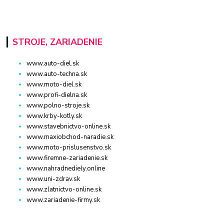
STROJE, ZARIADENIE
www.auto-diel.sk
www.auto-techna.sk
www.moto-diel.sk
www.profi-dielna.sk
www.polno-stroje.sk
www.krby-kotly.sk
www.stavebnictvo-online.sk
www.maxiobchod-naradie.sk
www.moto-prislusenstvo.sk
www.firemne-zariadenie.sk
www.nahradnediely.online
www.uni-zdrav.sk
www.zlatnictvo-online.sk
www.zariadenie-firmy.sk