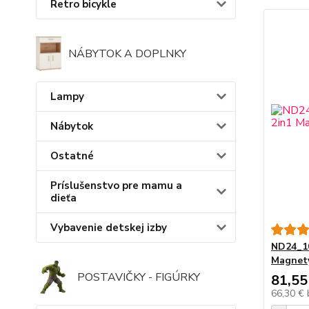
Retro bicykle
NÁBYTOK A DOPLNKY
Lampy
Nábytok
Ostatné
Príslušenstvo pre mamu a
dieťa
Vybavenie detskej izby
ND24_10
Magnety
POSTAVIČKY - FIGÚRKY
81,55
66,30 €