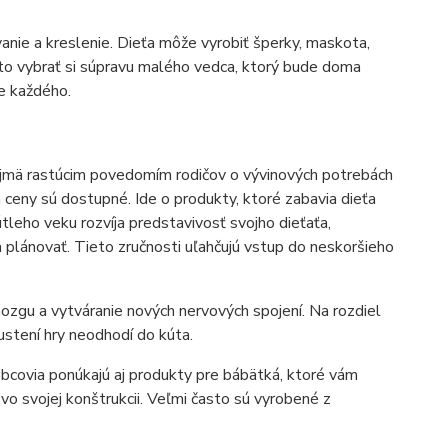
nie a kreslenie. Dieťa môže vyrobiť šperky, maskota,
a to vybrať si súpravu malého vedca, ktorý bude doma
e každého.
najmä rastúcim povedomím rodičov o vývinových potrebách
a ceny sú dostupné. Ide o produkty, ktoré zabavia dieťa
tleho veku rozvíja predstavivosť svojho dieťaťa,
y a plánovať. Tieto zručnosti uľahčujú vstup do neskoršieho
mozgu a vytváranie nových nervových spojení. Na rozdiel
pustení hry neodhodí do kúta.
bcovia ponúkajú aj produkty pre bábätká, ktoré vám
 vo svojej konštrukcii. Veľmi často sú vyrobené z