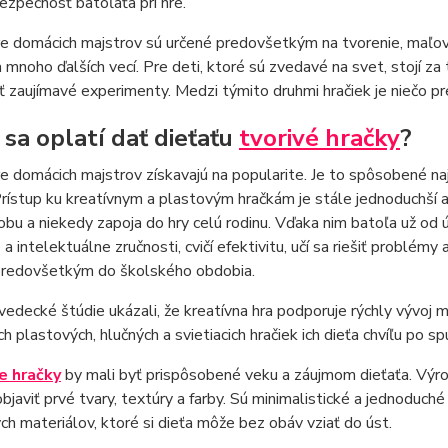
ezpečnosť batoľaťa pri hre.
e domácich majstrov sú určené predovšetkým na tvorenie, maľova
 mnoho ďalších vecí. Pre deti, ktoré sú zvedavé na svet, stojí z
 zaujímavé experimenty. Medzi týmito druhmi hračiek je niečo pr
 sa oplatí dať dieťaťu
tvorivé hračky
?
e domácich majstrov získavajú na popularite. Je to spôsobené 
 Prístup ku kreatívnym a plastovým hračkám je stále jednoduchší 
obu a niekedy zapoja do hry celú rodinu. Vďaka nim batoľa už od ú
a intelektuálne zručnosti, cvičí efektivitu, učí sa riešiť problém
 predovšetkým do školského obdobia.
edecké štúdie ukázali, že kreatívna hra podporuje rýchly vývoj 
h plastových, hlučných a svietiacich hračiek ich dieťa chvíľu po s
e hračky
by mali byť prispôsobené veku a záujmom dieťaťa. Výro
bjaviť prvé tvary, textúry a farby. Sú minimalistické a jednoduché
h materiálov, ktoré si dieťa môže bez obáv vziať do úst.