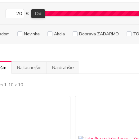
€
Od
adom
Novinka
Akcia
Doprava ZADARMO
TO
šie
Najlacnejšie
Najdrahšie
m 1-10 z 10