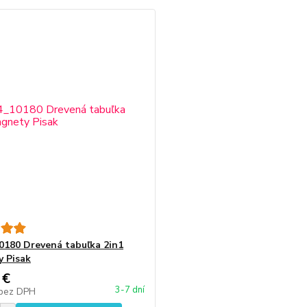
180 Drevená tabuľka 2in1
 Pisak
 €
3-7 dní
bez DPH