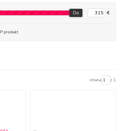
Do
€
P produkt
strana
z 1