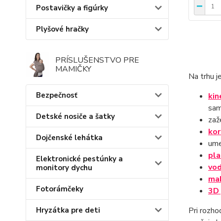
Postavičky a figúrky
Plyšové hračky
PRÍSLUŠENSTVO PRE
MAMIČKY
Na trhu j
Bezpečnosť
kin
sami
Detské nosiče a šatky
zaž
kor
Dojčenské lehátka
um
pla
Elektronické pestúnky a
vod
monitory dychu
ma
Fotorámčeky
3D
Pri rozho
Hryzátka pre deti