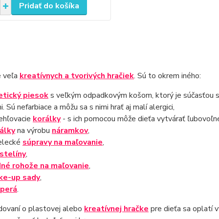
Pridať do košíka
e veľa
kreatívnych a tvorivých hračiek
. Sú to okrem iného:
etický piesok
s veľkým odpadkovým košom, ktorý je súčasťou sú
. Sú nefarbiace a môžu sa s nimi hrať aj malí alergici,
ehľovacie
korálky
- s ich pomocou môže dieťa vytvárať ľubovoľné
álky
na výrobu
náramkov
,
elecké
súpravy na maľovanie
,
stelíny
,
né rohože na maľovanie
,
ke-up sady
,
 perá
.
dovaní o plastovej alebo
kreatívnej hračke
pre dieťa sa oplatí v