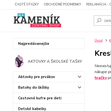
ČASTÉ OTÁZKY
OBCHODNÉ PODMIENKY
REKLAMÁCIA - 
Úvod
K
Najpredávanejšie
Kres
AKTOVKY A ŠKOLSKÉ TAŠKY
Neexistuj
nákupe pr
Aktovky pre prvákov
hračky
pr
Batohy do škôlky
Cestovné kufre pre deti
Detské kabelky