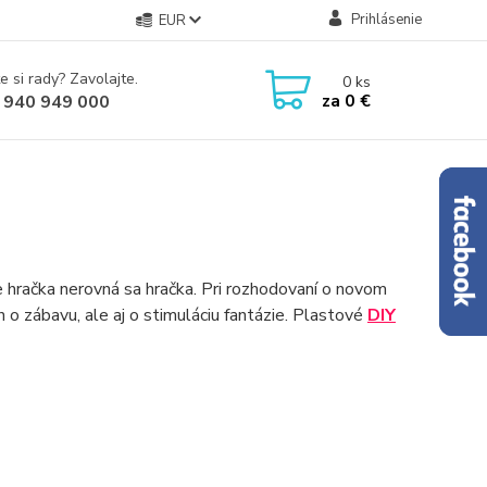
Prihlásenie
EUR
e si rady? Zavolajte.
0
ks
za
0 €
 940 949 000
že hračka nerovná sa hračka. Pri rozhodovaní o novom
n o zábavu, ale aj o stimuláciu fantázie. Plastové
DIY