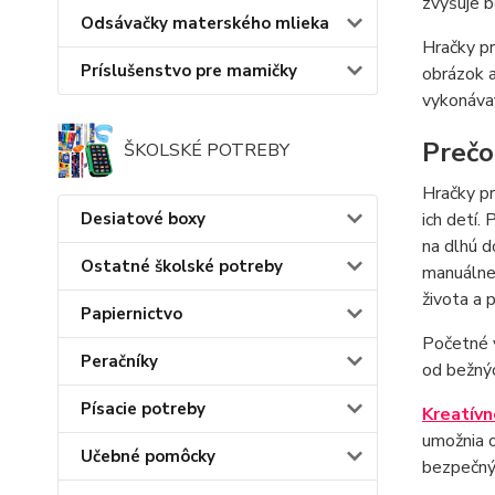
zvyšuje b
Odsávačky materského mlieka
Hračky pr
Príslušenstvo pre mamičky
obrázok a
vykonávať
Prečo
ŠKOLSKÉ POTREBY
Hračky pr
ich detí.
Desiatové boxy
na dlhú d
Ostatné školské potreby
manuálne 
života a
Papiernictvo
Početné v
Peračníky
od bežnýc
Písacie potreby
Kreatívn
umožnia o
Učebné pomôcky
bezpečnýc