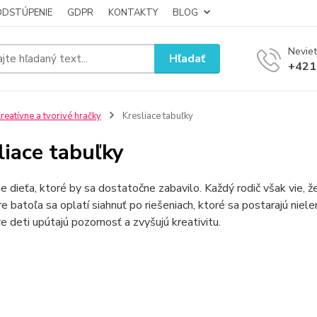
ODSTÚPENIE
GDPR
KONTAKTY
BLOG
Neviet
Hľadať
+421
reatívne a tvorivé hračky
Kresliace tabuľky
liace tabuľky
e dieťa, ktoré by sa dostatočne zabavilo. Každý rodič však vie, 
e batoľa sa oplatí siahnuť po riešeniach, ktoré sa postarajú niele
e deti upútajú pozornosť a zvyšujú kreativitu.