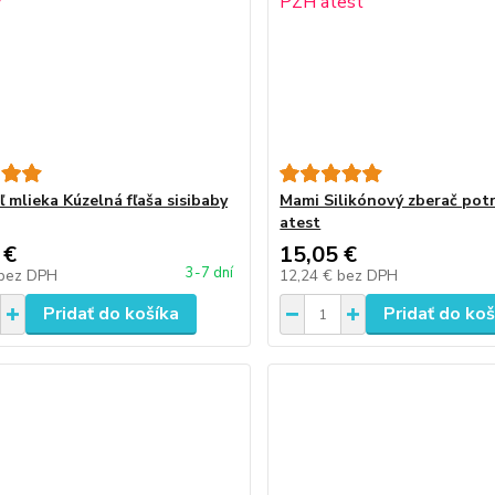
 mlieka Kúzelná fľaša sisibaby
Mami Silikónový zberač pot
atest
 €
15,05 €
3-7 dní
bez DPH
12,24 €
bez DPH
Pridať do košíka
Pridať do koš