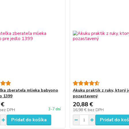
ľka zberateľa mlieka babyono
Akuku praktik z ruky, ktorý j
lo 1399
pozastavený
 €
20,88 €
3-7 dní
bez DPH
16,98 €
bez DPH
Pridať do košíka
Pridať do koš