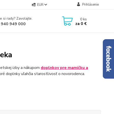
Prihlásenie
EUR
e si rady? Zavolajte.
0
ks
za
0 €
 940 949 000
ieka
detskej izby a nákupom
doplnkov pre mamičku a
ré doplnky uľahčia starostlivosť o novorodenca.