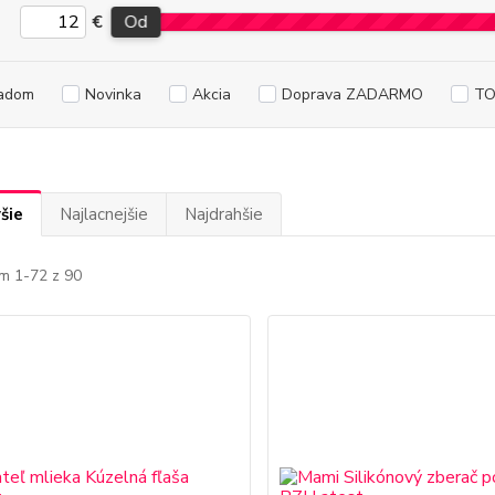
€
Od
adom
Novinka
Akcia
Doprava ZADARMO
TO
šie
Najlacnejšie
Najdrahšie
m 1-72 z 90