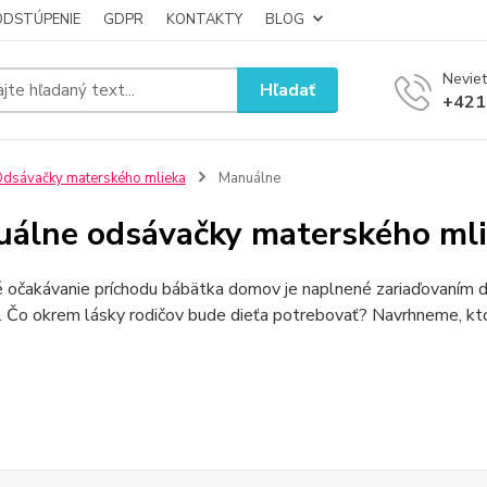
ODSTÚPENIE
GDPR
KONTAKTY
BLOG
Neviet
Hľadať
+421
dsávačky materského mlieka
Manuálne
álne odsávačky materského ml
 očakávanie príchodu bábätka domov je naplnené zariaďovaním 
. Čo okrem lásky rodičov bude dieťa potrebovať? Navrhneme, kto