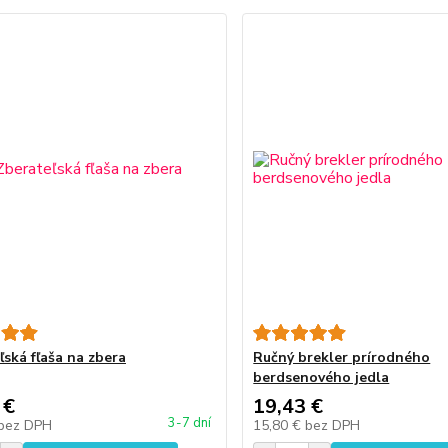
ľská fľaša na zbera
Ručný brekler prírodného
berdsenového jedla
 €
19,43 €
3-7 dní
bez DPH
15,80 €
bez DPH