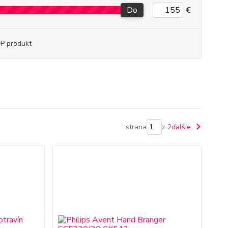
Do
€
P produkt
strana
z 2
ďalšie