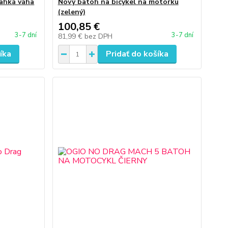
ľahká váha
Nový batoh na bicykel na motorku
(zelený)
100,85 €
3-7 dní
3-7 dní
81,99 €
bez DPH
íka
Pridať do košíka