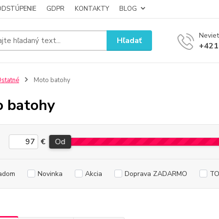
ODSTÚPENIE
GDPR
KONTAKTY
BLOG
Neviet
Hľadať
+421
statné
Moto batohy
 batohy
€
Od
adom
Novinka
Akcia
Doprava ZADARMO
TO