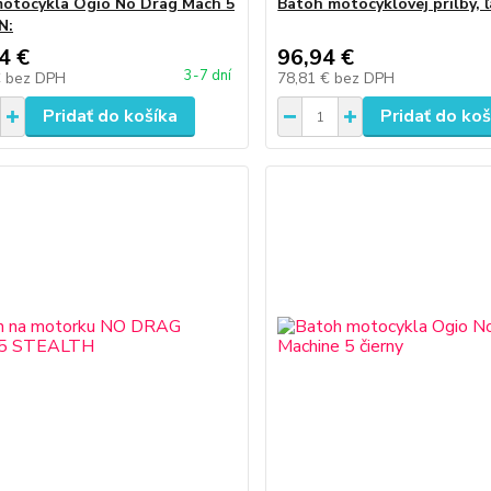
otocykla Ogio No Drag Mach 5
Batoh motocyklovej prilby, 
N:
4 €
96,94 €
3-7 dní
€
bez DPH
78,81 €
bez DPH
Pridať do košíka
Pridať do koš