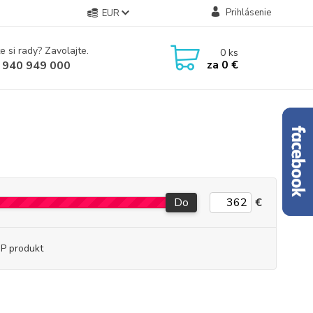
Prihlásenie
EUR
e si rady? Zavolajte.
0
ks
za
0 €
 940 949 000
Do
€
P produkt