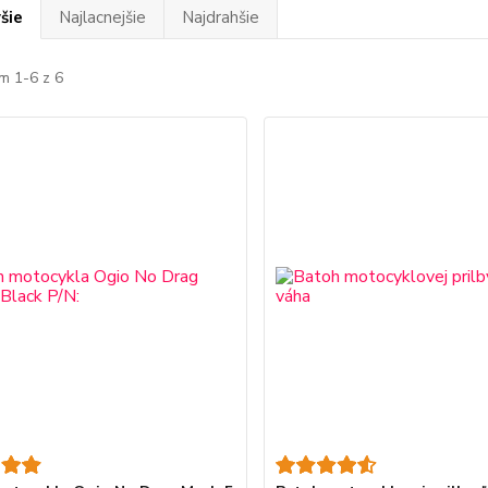
šie
Najlacnejšie
Najdrahšie
m 1-6 z 6