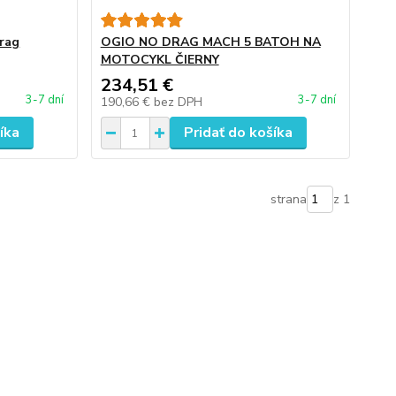
rag
OGIO NO DRAG MACH 5 BATOH NA
MOTOCYKL ČIERNY
234,51 €
3-7 dní
3-7 dní
190,66 €
bez DPH
íka
Pridať do košíka
strana
z 1