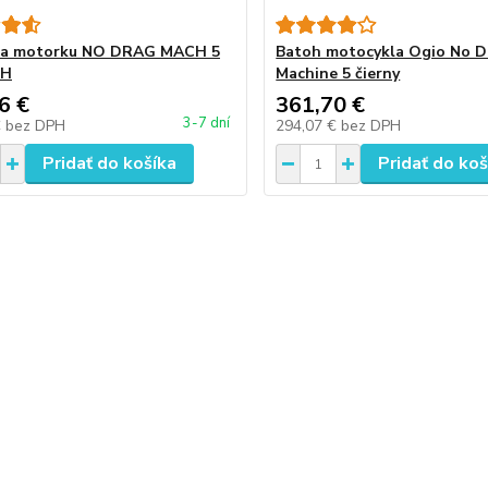
na motorku NO DRAG MACH 5
Batoh motocykla Ogio No D
TH
Machine 5 čierny
6 €
361,70 €
3-7 dní
€
bez DPH
294,07 €
bez DPH
Pridať do košíka
Pridať do koš