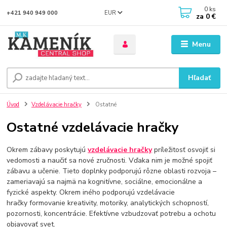
0
ks
EUR
+421 940 949 000
za
0 €
Menu
Hľadať
Úvod
Vzdelávacie hračky
Ostatné
Ostatné vzdelávacie hračky
Okrem zábavy poskytujú
vzdelávacie hračky
príležitosť osvojiť si
vedomosti a naučiť sa nové zručnosti. Vďaka nim je možné spojiť
zábavu a učenie. Tieto doplnky podporujú rôzne oblasti rozvoja –
zameriavajú sa najmä na kognitívne, sociálne, emocionálne a
fyzické aspekty. Okrem iného podporujú vzdelávacie
hračky formovanie kreativity, motoriky, analytických schopností,
pozornosti, koncentrácie. Efektívne vzbudzovať potrebu a ochotu
objavovať svet.