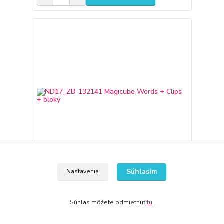
Súhlasím
Nastavenia
ND17_ZB-132141 Magicube Words + Clips + bloky
102,07 €
Súhlas môžete odmietnuť
tu
.
3-7 dní
82,98 €
bez DPH