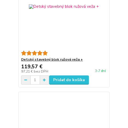
Detský stavebný blok ružová veža +
119,57 €
3-7 dní
97,21 €
bez DPH
Pridať do košíka