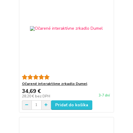
Očarené interaktívne zrkadlo Dumel
34,69 €
3-7 dní
28,20 €
bez DPH
Pridať do košíka