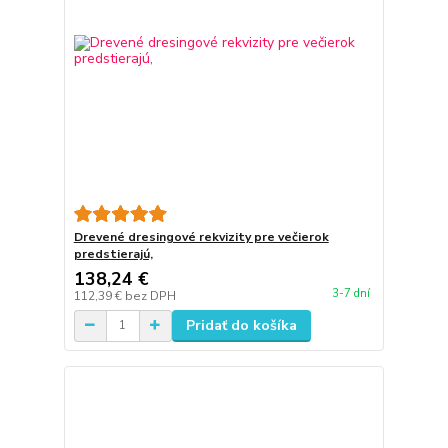
Drevené dresingové rekvizity pre večierok
predstierajú,
138,24 €
3-7 dní
112,39 €
bez DPH
Pridať do košíka