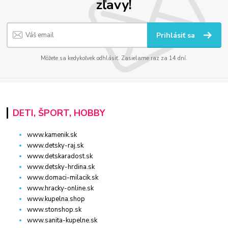
zľavy!
Prihlásiť sa
Môžete sa kedykoľvek odhlásiť. Zasielame raz za 14 dní.
DETI, ŠPORT, HOBBY
www.kamenik.sk
www.detsky-raj.sk
www.detskaradost.sk
www.detsky-hrdina.sk
www.domaci-milacik.sk
www.hracky-online.sk
www.kupelna.shop
www.stonshop.sk
www.sanita-kupelne.sk