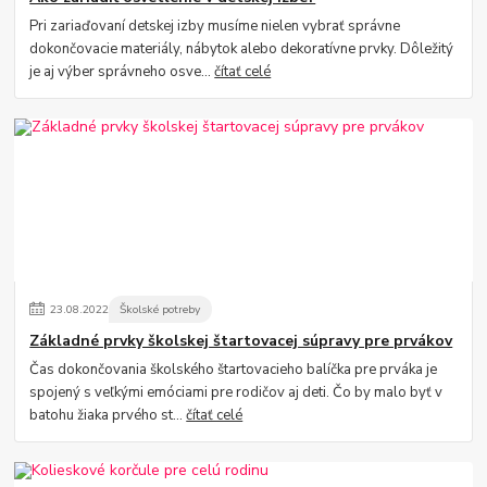
Pri zariaďovaní detskej izby musíme nielen vybrať správne
dokončovacie materiály, nábytok alebo dekoratívne prvky. Dôležitý
je aj výber správneho osve...
čítať celé
23
.
08
.
2022
Školské potreby
Základné prvky školskej štartovacej súpravy pre prvákov
Čas dokončovania školského štartovacieho balíčka pre prváka je
spojený s veľkými emóciami pre rodičov aj deti. Čo by malo byť v
batohu žiaka prvého st...
čítať celé