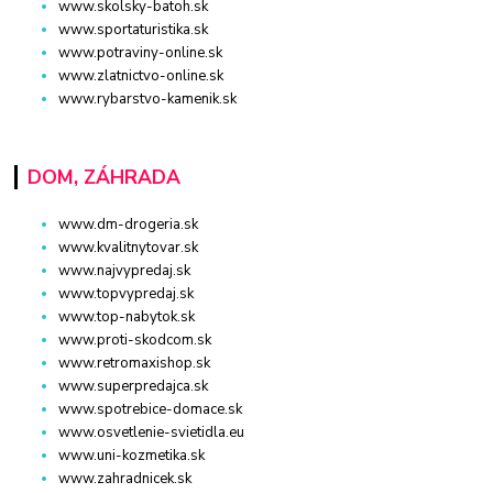
www.skolsky-batoh.sk
www.sportaturistika.sk
www.potraviny-online.sk
www.zlatnictvo-online.sk
www.rybarstvo-kamenik.sk
DOM, ZÁHRADA
www.dm-drogeria.sk
www.kvalitnytovar.sk
www.najvypredaj.sk
www.topvypredaj.sk
www.top-nabytok.sk
www.proti-skodcom.sk
www.retromaxishop.sk
www.superpredajca.sk
www.spotrebice-domace.sk
www.osvetlenie-svietidla.eu
www.uni-kozmetika.sk
www.zahradnicek.sk