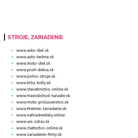
STROJE, ZARIADENIE
www.auto-diel.sk
www.auto-techna.sk
www.moto-diel.sk
www.profi-dielna.sk
www.polno-stroje.sk
www.krby-kotly.sk
www.stavebnictvo-online.sk
www.maxiobchod-naradie.sk
www.moto-prislusenstvo.sk
www.firemne-zariadenie.sk
www.nahradnediely.online
www.uni-zdrav.sk
www.zlatnictvo-online.sk
www.zariadenie-firmy.sk