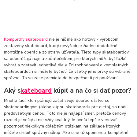
Kompletný skateboard
nie je nič iné ako hotový - výrobcom
zostavený skateboard, ktorý nevyžaduje žiadne dodatočné
montážne operácie zo strany užívateľa. Tieto typy skateboardov
sa odporúčajú najmä začiatočníkom, pre ktorých môže byť ťažké
vybrať a zostaviť jednotlivé diely. Pri rozhodovaní o kompletných
skateboardoch si môžete byť istí, že všetky jeho prvky sú vybrané
správne. To sa zase premieta do bezpečnosti pri používaní.
Aký s
kateboard
kúpiť a na čo si dať pozor?
Mnoho ľudí, ktorí plánujú začať svoje dobrodružstvo so
skateboardingom (alebo kúpou skateboardu pre dieťa), sa riadi
predovšetkým cenou. Toto nie je najlepší smer, pretože cenový
rozdiel je veľký a nie vždy kvalitný. Je oveľa lepšie venovať
pozornosť niekoľkým dôležitým otázkam, na základe ktorých
môžete urobiť správny nákup. Ako sme už spomenuli, kompletné