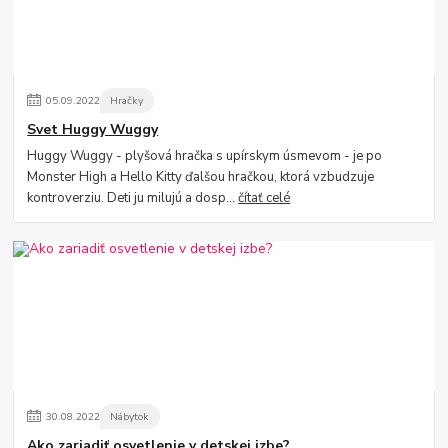
05
.
09
.
2022
Hračky
Svet Huggy Wuggy
Huggy Wuggy - plyšová hračka s upírskym úsmevom - je po
Monster High a Hello Kitty ďalšou hračkou, ktorá vzbudzuje
kontroverziu. Deti ju milujú a dosp...
čítať celé
30
.
08
.
2022
Nábytok
Ako zariadiť osvetlenie v detskej izbe?