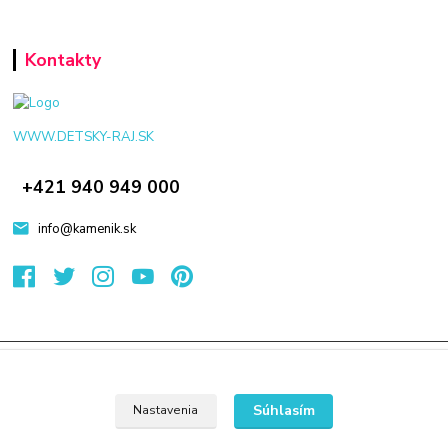
Kontakty
WWW.DETSKY-RAJ.SK
+421 940 949 000
info@kamenik.sk
© 2024 Všetky práva vyhradené KAMENIK.SK
Vytvorené na
Eshop-rychlo.sk
Súhlasím
Nastavenia