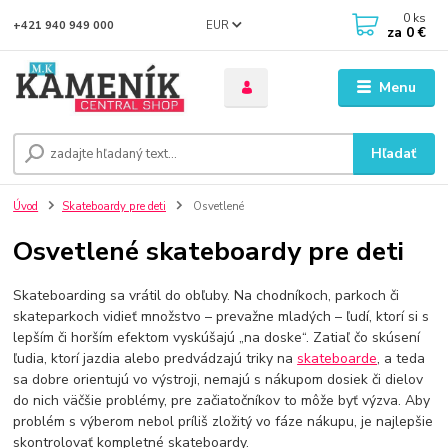
0
ks
EUR
+421 940 949 000
za
0 €
Menu
Hľadať
Úvod
Skateboardy pre deti
Osvetlené
Osvetlené skateboardy pre deti
Skateboarding sa vrátil do obľuby. Na chodníkoch, parkoch či
skateparkoch vidieť množstvo – prevažne mladých – ľudí, ktorí si s
lepším či horším efektom vyskúšajú „na doske“. Zatiaľ čo skúsení
ľudia, ktorí jazdia alebo predvádzajú triky na
skateboarde
, a teda
sa dobre orientujú vo výstroji, nemajú s nákupom dosiek či dielov
do nich väčšie problémy, pre začiatočníkov to môže byť výzva. Aby
problém s výberom nebol príliš zložitý vo fáze nákupu, je najlepšie
skontrolovať kompletné skateboardy.