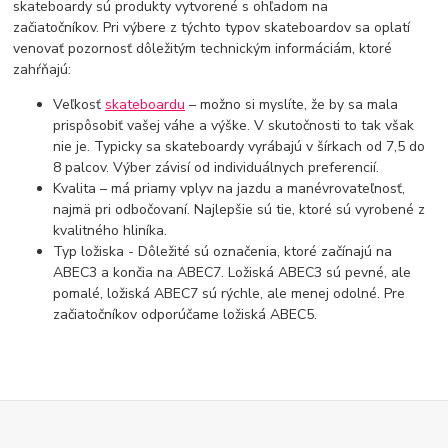
skateboardy sú produkty vytvorené s ohľadom na
začiatočníkov. Pri výbere z týchto typov skateboardov sa oplatí
venovať pozornosť dôležitým technickým informáciám, ktoré
zahŕňajú:
Veľkosť
skateboardu
– možno si myslíte, že by sa mala
prispôsobiť vašej váhe a výške. V skutočnosti to tak však
nie je. Typicky sa skateboardy vyrábajú v šírkach od 7,5 do
8 palcov. Výber závisí od individuálnych preferencií.
Kvalita – má priamy vplyv na jazdu a manévrovateľnosť,
najmä pri odbočovaní. Najlepšie sú tie, ktoré sú vyrobené z
kvalitného hliníka.
Typ ložiska - Dôležité sú označenia, ktoré začínajú na
ABEC3 a končia na ABEC7. Ložiská ABEC3 sú pevné, ale
pomalé, ložiská ABEC7 sú rýchle, ale menej odolné. Pre
začiatočníkov odporúčame ložiská ABEC5.