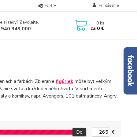
Prihlásenie
EUR
e si rady? Zavolajte.
0
ks
za
0 €
 940 949 000
niach a farbách. Zbieranie
figúriek
môže byť veľkým
ážanie sveta a každodenného života. V sortimente
eriály a komiksy, napr. Avengers, 101 dalmatíncov, Angry
Do
€