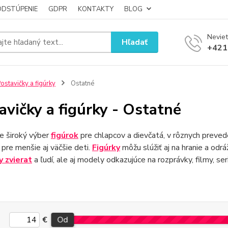
ODSTÚPENIE
GDPR
KONTAKTY
BLOG
Neviet
Hľadať
+421
ostavičky a figúrky
Ostatné
avičky a figúrky - Ostatné
 široký výber
figúrok
pre chlapcov a dievčatá, v rôznych prevede
pre menšie aj väčšie deti.
Figúrky
môžu slúžiť aj na hranie a odr
y zvierat
a ľudí, ale aj modely odkazujúce na rozprávky, filmy, s
€
Od