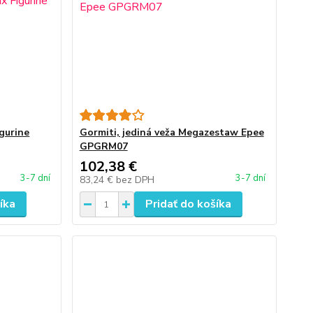
gurine
Gormiti, jediná veža Megazestaw Epee
GPGRM07
102,38 €
3-7 dní
3-7 dní
83,24 €
bez DPH
íka
Pridať do košíka