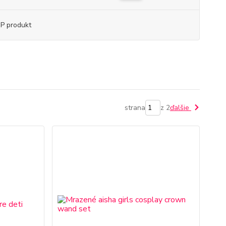
P produkt
strana
z 2
ďalšie