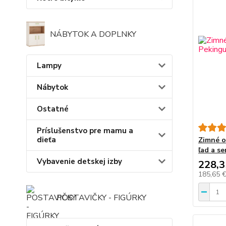
NÁBYTOK A DOPLNKY
Lampy
Nábytok
Ostatné
Príslušenstvo pre mamu a
dieťa
Zimné o
ľad a se
Vybavenie detskej izby
228,3
185,65 
POSTAVIČKY - FIGÚRKY