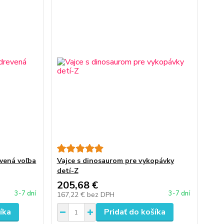
evená voľba
Vajce s dinosaurom pre vykopávky
detí-Z
205,68 €
3-7 dní
3-7 dní
167,22 €
bez DPH
íka
Pridať do košíka