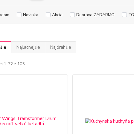
adom
Novinka
Akcia
Doprava ZADARMO
TO
šie
Najlacnejšie
Najdrahšie
m 1-72 z 105