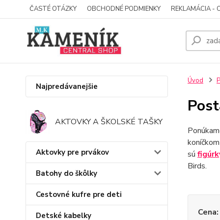
ČASTÉ OTÁZKY
OBCHODNÉ PODMIENKY
REKLAMÁCIA - 
Úvod
P
Najpredávanejšie
Post
AKTOVKY A ŠKOLSKÉ TAŠKY
Ponúkame
koníčkom 
Aktovky pre prvákov
sú
figúrk
Birds.
Batohy do škôlky
Cestovné kufre pre deti
Cena:
Detské kabelky