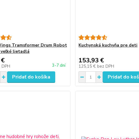
Wings Tramsformer Drum Robot
Kuchynská kuchyňa pre deti
 veľké lietadlá
 €
153,93 €
3-7 dní
z DPH
125,15 €
bez DPH
Pridať do košíka
Pridať do koš