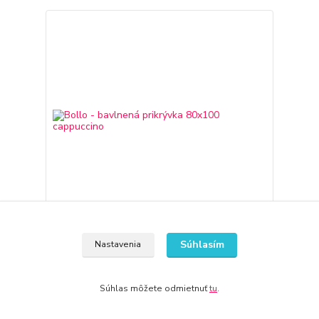
Súhlasím
Nastavenia
Bollo - bavlnená prikrývka 80x100 cappuccino
50,16 €
3-7 dní
40,78 €
bez DPH
Súhlas môžete odmietnuť
tu
.
Pridať do košíka