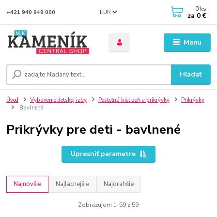
0
ks
EUR
+421 940 949 000
za
0 €
Menu
Hľadať
Úvod
Vybavenie detskej izby
Posteľná bielizeň a prikrývky
Prikrývky
Bavlnené
Prikrývky pre deti - bavlnené
Upresniť parametre
Najnovšie
Najlacnejšie
Najdrahšie
Zobrazujem 1-59 z 59