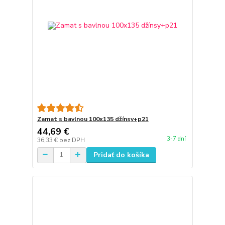
Zamat s bavlnou 100x135 džínsy+p21
44,69 €
3-7 dní
36,33 €
bez DPH
Pridať do košíka