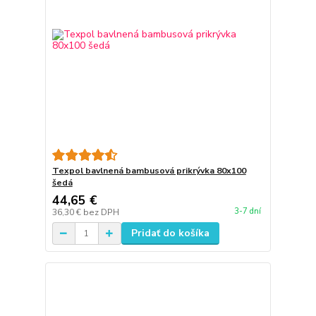
Texpol bavlnená bambusová prikrývka 80x100
šedá
44,65 €
3-7 dní
36,30 €
bez DPH
Pridať do košíka