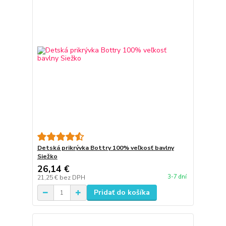
Detská prikrývka Bottry 100% veľkosť bavlny
Siežko
26,14 €
3-7 dní
21,25 €
bez DPH
Pridať do košíka