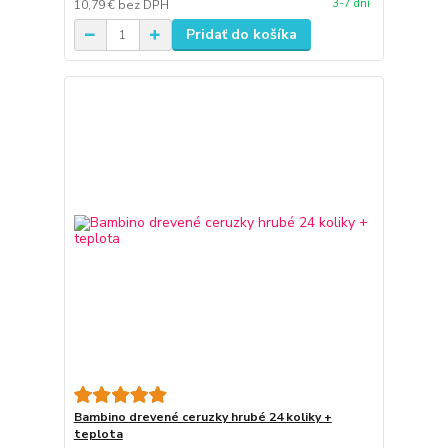
3-7 dní
10,79 €
bez DPH
Pridať do košíka
Bambino drevené ceruzky hrubé 24 koliky +
teplota