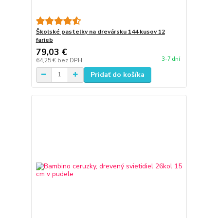
Školské pastelky na drevársku 144 kusov 12
farieb
79,03 €
3-7 dní
64,25 €
bez DPH
Pridať do košíka