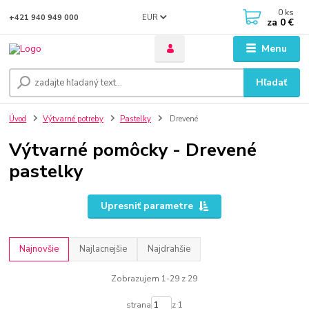
0
ks
EUR
+421 940 949 000
za
0 €
Menu
Hľadať
Úvod
Výtvarné potreby
Pastelky
Drevené
Výtvarné pomôcky - Drevené
pastelky
Upresniť parametre
Najnovšie
Najlacnejšie
Najdrahšie
Zobrazujem 1-29 z 29
strana
z 1