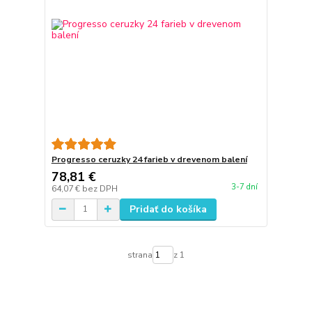
Progresso ceruzky 24 farieb v drevenom balení
78,81 €
3-7 dní
64,07 €
bez DPH
Pridať do košíka
strana
z 1