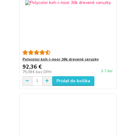
Polycolor koh-i-noor 36k drevené ceruzky
92,36 €
3-7 dní
75,09 €
bez DPH
Pridať do košíka