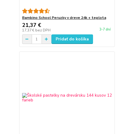
Bambino School Peruzky v dreve 24k + teplota
21,37 €
3-7 dní
17,37 €
bez DPH
Pridať do košíka