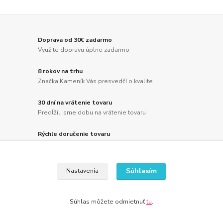
Doprava od 30€ zadarmo
Využite dopravu úplne zadarmo
8 rokov na trhu
Značka Kameník Vás presvedčí o kvalite
30 dní na vrátenie tovaru
Predĺžili sme dobu na vrátenie tovaru
Rýchle doručenie tovaru
Vaša spokojnosť je pre nás prvoradá
Súhlasím
Nastavenia
Novinky z nášho blogu
Súhlas môžete odmietnuť
tu
.