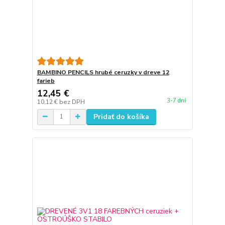
BAMBINO PENCILS hrubé ceruzky v dreve 12
farieb
12,45 €
3-7 dní
10,12 €
bez DPH
Pridať do košíka