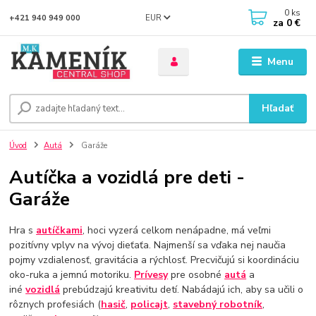
0
ks
EUR
+421 940 949 000
za
0 €
Menu
Hľadať
Úvod
Autá
Garáže
Autíčka a vozidlá pre deti -
Garáže
Hra s
autíčkami
, hoci vyzerá celkom nenápadne, má veľmi
pozitívny vplyv na vývoj dieťaťa. Najmenší sa vďaka nej naučia
pojmy vzdialenosť, gravitácia a rýchlosť. Precvičujú si koordináciu
oko-ruka a jemnú motoriku.
Prívesy
pre osobné
autá
a
iné
vozidlá
prebúdzajú kreativitu detí. Nabádajú ich, aby sa učili o
rôznych profesiách (
hasič
,
policajt
, ​​
stavebný robotník
,