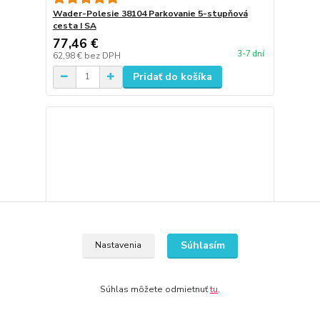
Wader-Polesie 38104 Parkovanie 5-stupňová
cesta I SA
77,46 €
3-7 dní
62,98 €
bez DPH
Pridať do košíka
Súhlasím
Nastavenia
Súhlas môžete odmietnuť
tu
.