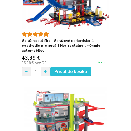
Garáž na autíčka - Garážové parkovisko 4-
poschodie pre autá 4 Horizontálne umývanie
automobilov
43,39 €
3-7 dní
35,28 €
bez DPH
Pridať do košíka