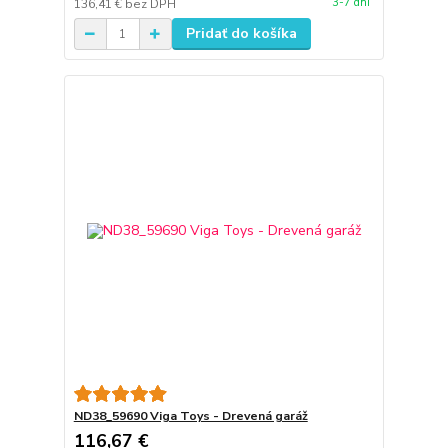
3-7 dní
136,41 €
bez DPH
Pridať do košíka
ND38_59690 Viga Toys - Drevená garáž
116,67 €