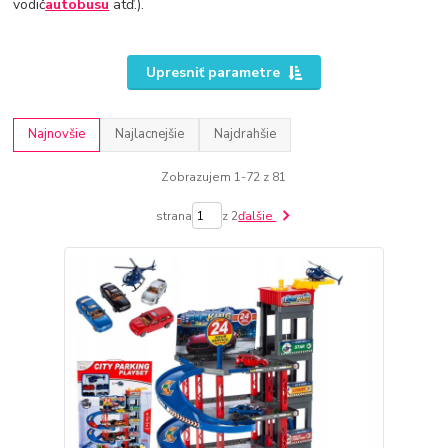
vodič
autobusu
atď.).
Upresniť parametre
Najnovšie
Najlacnejšie
Najdrahšie
Zobrazujem 1-72 z 81
strana
z 2
ďalšie