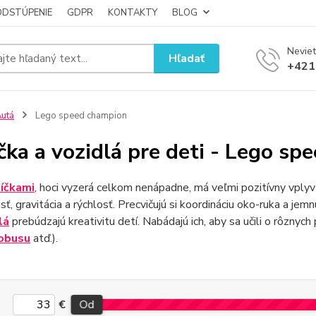
ODSTÚPENIE
GDPR
KONTAKTY
BLOG
Neviet
Hľadať
+421
utá
Lego speed champion
čka a vozidlá pre deti - Lego s
íčkami
, hoci vyzerá celkom nenápadne, má veľmi pozitívny vplyv 
sť, gravitácia a rýchlosť. Precvičujú si koordináciu oko-ruka a jem
lá
prebúdzajú kreativitu detí. Nabádajú ich, aby sa učili o rôznych 
obusu
atď.).
€
Od