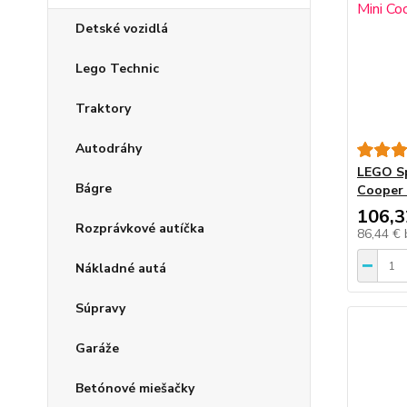
Detské vozidlá
Lego Technic
Traktory
Autodráhy
LEGO Sp
Bágre
Cooper 
106,3
Rozprávkové autíčka
86,44 €
Nákladné autá
Súpravy
Garáže
Betónové miešačky