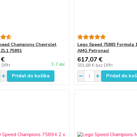
peed Champions Chevrolet
Lego Speed 75883 Formula 
 ZL1 75891
AMG Petronas!
 €
617,07 €
3-7 dní
z DPH
501,68 €
bez DPH
Pridať do košíka
Pridať do koš