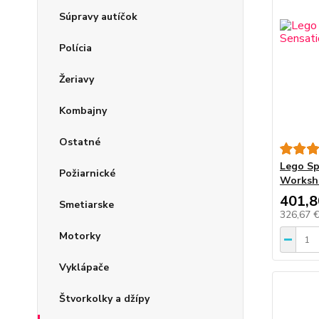
Súpravy autíčok
Polícia
Žeriavy
Kombajny
Ostatné
Lego Sp
Požiarnické
Worksh
401,8
Smetiarske
326,67 
Motorky
Vyklápače
Štvorkolky a džípy