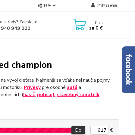
Prihlásenie
EUR
e si rady? Zavolajte.
0
ks
za
0 €
 940 949 000
peed champion
na vývoj dieťaťa. Najmenší sa vďaka nej naučia pojmy
nú motoriku.
Prívesy
pre osobné
autá
a
profesiách (
hasič
,
policajt
, ​​
stavebný robotník
,
Do
€