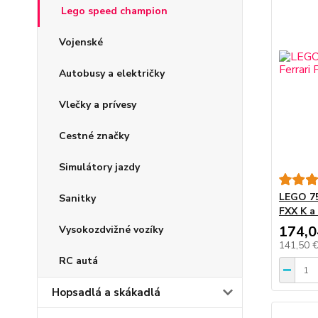
Lego speed champion
Vojenské
Autobusy a električky
Vlečky a prívesy
Cestné značky
Simulátory jazdy
LEGO 75
Sanitky
FXX K a
174,0
Vysokozdvižné vozíky
141,50 
RC autá
Hopsadlá a skákadlá