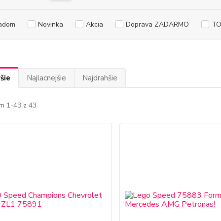
adom
Novinka
Akcia
Doprava ZADARMO
TO
šie
Najlacnejšie
Najdrahšie
m 1-43 z 43