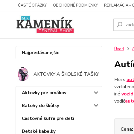
ČASTÉ OTÁZKY
OBCHODNÉ PODMIENKY
REKLAMÁCIA - 
Úvod
A
Najpredávanejšie
Autí
AKTOVKY A ŠKOLSKÉ TAŠKY
Hra s
aut
vzdialeno
Aktovky pre prvákov
iné
vozid
vodič
aut
Batohy do škôlky
Cestovné kufre pre deti
Cena:
Detské kabelky