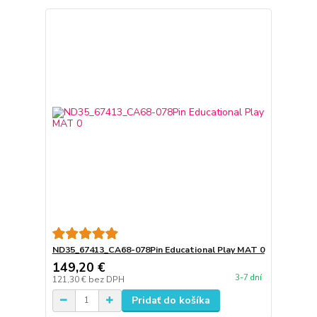
ND35_67413_CA68-078Pin Educational Play MAT 0
149,20 €
3-7 dní
121,30 €
bez DPH
Pridať do košíka