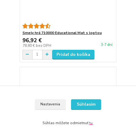
Smely hrá 710000 Educational Mat s loptou
96,92 €
3-7 dní
78,80 €
bez DPH
Pridať do košíka
Súhlasím
Nastavenia
Súhlas môžete odmietnuť
tu
.