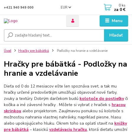
0
ks
EUR
+421 940 949 000
za
0 €
Menu
Hľadať
Úvod
Hračky pre bábätká
Podložky na hranie a vzdelávanie
Hračky pre bábätká - Podložky na
hranie a vzdelávanie
Dieťa od 0 do 12 mesiacov ešte len spoznáva svet, a tak mu
hračky určené predovšetkým umožňujú objavovať nové farby,
zvuky a textúry. Dobrým darčekom budú
kolotoče do postieľky
či
kočíka a iné závesné hračky . Môžete si vybrať z hračiek s
hracou
skrinkou
alebo projektorom. Zaujímavou ponukou sú kolotoče s
možnosťou nahrania vlastnej nahrávky, napríklad piesne, hlasu
alebo upokojujúceho hluku. Okrem toho sa oplatí staviť na
knižky
pre bábätká
– klasickú
vzdelávaciu hračku
, ktorá dieťaťu umožní