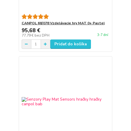
CANPOL 68/078 Vzdelávacie hry MAT 0+ Pastel
95,68 €
3-7 dní
77,79 €
bez DPH
Pridať do košíka