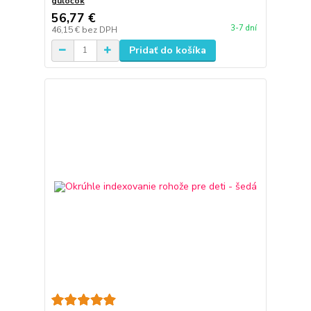
guľôčok
56,77 €
3-7 dní
46,15 €
bez DPH
Pridať do košíka