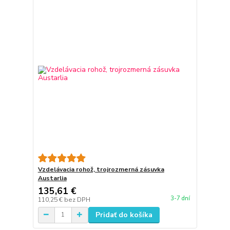
Vzdelávacia rohož, trojrozmerná zásuvka
Austarlia
135,61 €
3-7 dní
110,25 €
bez DPH
Pridať do košíka