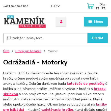
0
ks
EUR
+421 940 949 000
za
0 €
Menu
Hľadať
Úvod
Hračky pre bábätká
Motorky
Odrážadlá - Motorky
Dieťa od 0 do 12 mesiacov ešte len spoznáva svet, a tak mu
hračky určené predovšetkým umožňujú objavovať nové farby,
zvuky a textúry. Dobrým darčekom budú
kolotoče do postieľky
či
kočíka a iné závesné hračky . Môžete si vybrať z hračiek s
hracou
skrinkou
alebo projektorom. Zaujímavou ponukou sú kolotoče s
možnosťou nahrania vlastnej nahrávky, napríklad piesne, hlasu
alebo upokojujúceho hluku. Okrem toho sa oplatí staviť na
knižky
pre bábätká
– klasickú
vzdelávaciu hračku
, ktorá dieťaťu umožní