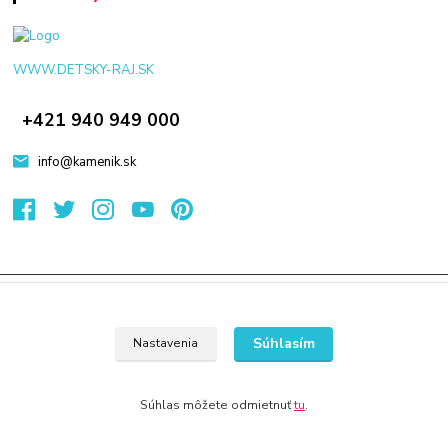
WWW.DETSKY-RAJ.SK
+421 940 949 000
info@kamenik.sk
© 2024 Všetky práva vyhradené KAMENIK.SK
Vytvorené na
Eshop-rychlo.sk
Súhlasím
Nastavenia
Súhlas môžete odmietnuť
tu
.