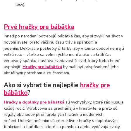
lesy).
Prvé hračky pre bábätka
Ihneď po narodení potrebujú bábätká čas, aby si zvykli na život v
novom svete, preto väčšinu času trávia spánkom a
jedením. Dekorácie postieľky či farby izby v tomto období nehrajú
veľkú rolu – všetko sa veľmi rýchlo mení a ako sa kráti čas
venovaný spánku, nastáva zvedavosť či svet, ktorý treba hneď
uspokojiť.
Hračky pre bábätká
by mali byť prispôsobené jeho
aktuálnym potrebám a zručnostiam.
Ako si vybrať tie najlepšie
hračky pre
bábätko
?
Hračky a doplnky pre bábätká
sú vychytávky, ktoré rád kupuje
každý rodič. Výrobcovia sa predháňajú v kreativite, a preto sú
regály obchodov plné farebných hračiek a moderných
riešení. Dobrým riešením sú interaktívne hračky s doplnkovými
funkciami a tlačidlami, ktoré sa pohybujú alebo vydávajú zvuky