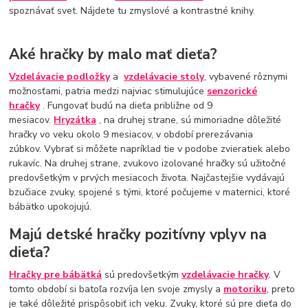
spoznávať svet. Nájdete tu zmyslové a kontrastné knihy.
Aké hračky by malo mať dieťa?
Vzdelávacie podložky
a
vzdelávacie stoly
, vybavené rôznymi
možnosťami, patria medzi najviac stimulujúce
senzorické
hračky
. Fungovať budú na dieťa približne od 9
mesiacov.
Hryzátka
, na druhej strane, sú mimoriadne dôležité
hračky vo veku okolo 9 mesiacov, v období prerezávania
zúbkov. Vybrať si môžete napríklad tie v podobe zvieratiek alebo
rukavíc. Na druhej strane, zvukovo izolované hračky sú užitočné
predovšetkým v prvých mesiacoch života. Najčastejšie vydávajú
bzučiace zvuky, spojené s tými, ktoré počujeme v maternici, ktoré
bábätko upokojujú.
Majú detské hračky pozitívny vplyv na
dieťa?
Hračky pre bábätká
sú predovšetkým
vzdelávacie hračky
. V
tomto období si batoľa rozvíja len svoje zmysly a
motoriku
, preto
je také dôležité prispôsobiť ich veku. Zvuky, ktoré sú pre dieťa do