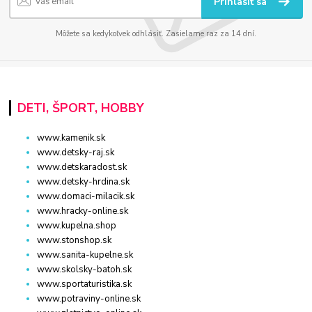
Prihlásiť sa
Môžete sa kedykoľvek odhlásiť. Zasielame raz za 14 dní.
DETI, ŠPORT, HOBBY
www.kamenik.sk
www.detsky-raj.sk
www.detskaradost.sk
www.detsky-hrdina.sk
www.domaci-milacik.sk
www.hracky-online.sk
www.kupelna.shop
www.stonshop.sk
www.sanita-kupelne.sk
www.skolsky-batoh.sk
www.sportaturistika.sk
www.potraviny-online.sk