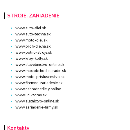
STROJE, ZARIADENIE
www.auto-diel.sk
www.auto-techna.sk
www.moto-diel.sk
www.profi-dielna.sk
www.polno-stroje.sk
www.krby-kotly.sk
www.stavebnictvo-online.sk
www.maxiobchod-naradie.sk
www.moto-prislusenstvo.sk
www.firemne-zariadenie.sk
www.nahradnediely.online
www.uni-zdrav.sk
www.zlatnictvo-online.sk
www.zariadenie-firmy.sk
Kontakty