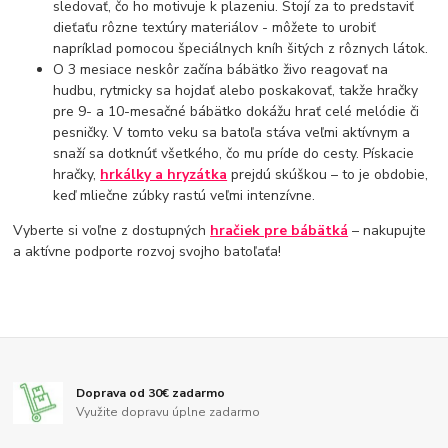
sledovať, čo ho motivuje k plazeniu. Stojí za to predstaviť
dieťaťu rôzne textúry materiálov - môžete to urobiť
napríklad pomocou špeciálnych kníh šitých z rôznych látok.
O 3 mesiace neskôr začína bábätko živo reagovať na
hudbu, rytmicky sa hojdať alebo poskakovať, takže
hračky
pre 9- a 10-mesačné bábätko
dokážu hrať celé melódie či
pesničky. V tomto veku sa batoľa stáva veľmi aktívnym a
snaží sa dotknúť všetkého, čo mu príde do cesty. Pískacie
hračky,
hrkálky a hryzátka
prejdú skúškou – to je obdobie,
keď mliečne zúbky rastú veľmi intenzívne.
Vyberte si voľne z dostupných
hračiek pre bábätká
– nakupujte
a aktívne podporte rozvoj svojho batoľaťa!
Doprava od 30€ zadarmo
Využite dopravu úplne zadarmo