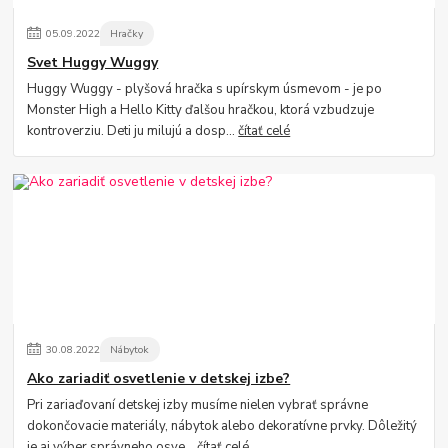
05
.
09
.
2022
Hračky
Svet Huggy Wuggy
Huggy Wuggy - plyšová hračka s upírskym úsmevom - je po
Monster High a Hello Kitty ďalšou hračkou, ktorá vzbudzuje
kontroverziu. Deti ju milujú a dosp...
čítať celé
30
.
08
.
2022
Nábytok
Ako zariadiť osvetlenie v detskej izbe?
Pri zariaďovaní detskej izby musíme nielen vybrať správne
dokončovacie materiály, nábytok alebo dekoratívne prvky. Dôležitý
je aj výber správneho osve...
čítať celé