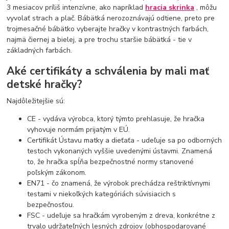
3 mesiacov príliš intenzívne, ako napríklad
hracia skrinka
, môžu
vyvolať strach a plač. Bábätká nerozoznávajú odtiene, preto pre
trojmesačné bábätko vyberajte hračky v kontrastných farbách,
najmä čiernej a bielej, a pre trochu staršie bábätká - tie v
základných farbách.
Aké certifikáty a schválenia by mali mať
detské hračky?
Najdôležitejšie sú:
CE - vydáva výrobca, ktorý týmto prehlasuje, že hračka
vyhovuje normám prijatým v EÚ.
Certifikát Ústavu matky a dieťaťa - udeľuje sa po odborných
testoch vykonaných vyššie uvedenými ústavmi. Znamená
to, že hračka spĺňa bezpečnostné normy stanovené
poľským zákonom.
EN71 - čo znamená, že výrobok prechádza reštriktívnymi
testami v niekoľkých kategóriách súvisiacich s
bezpečnosťou.
FSC - udeľuje sa hračkám vyrobeným z dreva, konkrétne z
trvalo udržateľných lesných zdrojov (obhospodarované