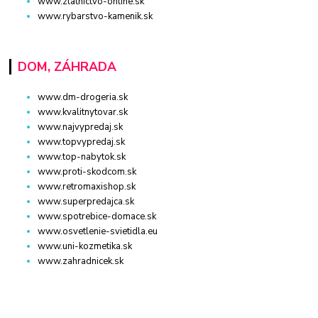
www.zlatnictvo-online.sk
www.rybarstvo-kamenik.sk
DOM, ZÁHRADA
www.dm-drogeria.sk
www.kvalitnytovar.sk
www.najvypredaj.sk
www.topvypredaj.sk
www.top-nabytok.sk
www.proti-skodcom.sk
www.retromaxishop.sk
www.superpredajca.sk
www.spotrebice-domace.sk
www.osvetlenie-svietidla.eu
www.uni-kozmetika.sk
www.zahradnicek.sk