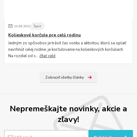
23
.
08
.
2022
Šport
Kolieskové korčule pre celú rodinu
Jedným zo spôsobov je tráviť čas vonku a aktivitou, ktorú sa oplatí
navrhnúť celej rodine, je korčuľovanie na kolieskových korčuliach.
Na rozdiel od s...
čítať celé
Zobraziť všetky články
Nepremeškajte novinky, akcie a
zľavy!