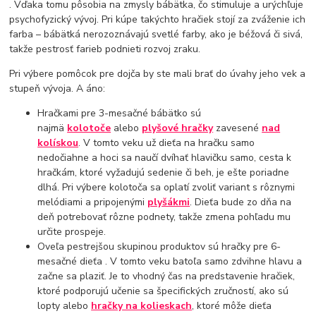
. Vďaka tomu pôsobia na zmysly bábätka, čo stimuluje a urýchľuje
psychofyzický vývoj. Pri kúpe takýchto hračiek stojí za zváženie ich
farba – bábätká nerozoznávajú svetlé farby, ako je béžová či sivá,
takže pestrosť farieb podnieti rozvoj zraku.
Pri výbere pomôcok pre dojča by ste mali brať do úvahy jeho vek a
stupeň vývoja. A áno:
Hračkami pre 3-mesačné bábätko
sú
najmä
kolotoče
alebo
plyšové hračky
zavesené
nad
kolískou
. V tomto veku už dieťa na hračku samo
nedočiahne a hoci sa naučí dvíhať hlavičku samo, cesta k
hračkám, ktoré vyžadujú sedenie či beh, je ešte poriadne
dlhá. Pri výbere kolotoča sa oplatí zvoliť variant s rôznymi
melódiami a pripojenými
plyšákmi
. Dieťa bude zo dňa na
deň potrebovať rôzne podnety, takže zmena pohľadu mu
určite prospeje.
Oveľa pestrejšou skupinou produktov sú
hračky pre 6-
mesačné dieťa .
V tomto veku batoľa samo zdvihne hlavu a
začne sa plaziť. Je to vhodný čas na predstavenie hračiek,
ktoré podporujú učenie sa špecifických zručností, ako sú
lopty alebo
hračky na kolieskach
, ktoré môže dieťa