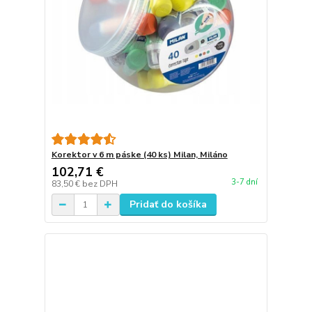
Korektor v 6 m páske (40 ks) Milan, Miláno
102,71 €
3-7 dní
83,50 €
bez DPH
Pridať do košíka