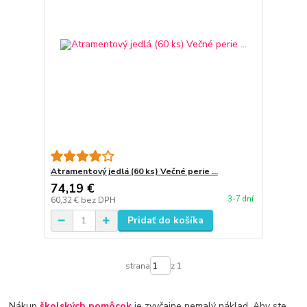
Atramentový jedlá (60 ks) Večné perie ...
74,19 €
3-7 dní
60,32 €
bez DPH
Pridať do košíka
strana
z 1
Nákup
školských pomôcok
je zvyčajne nemalý náklad. Aby ste