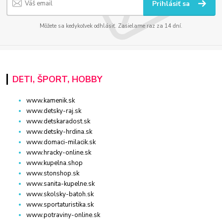
Prihlásiť sa
Môžete sa kedykoľvek odhlásiť. Zasielame raz za 14 dní.
DETI, ŠPORT, HOBBY
www.kamenik.sk
www.detsky-raj.sk
www.detskaradost.sk
www.detsky-hrdina.sk
www.domaci-milacik.sk
www.hracky-online.sk
www.kupelna.shop
www.stonshop.sk
www.sanita-kupelne.sk
www.skolsky-batoh.sk
www.sportaturistika.sk
www.potraviny-online.sk