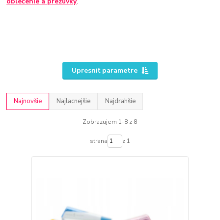
oblečenie a prezuvky
.
Upresniť parametre
Najnovšie
Najlacnejšie
Najdrahšie
Zobrazujem 1-8 z 8
strana
z 1