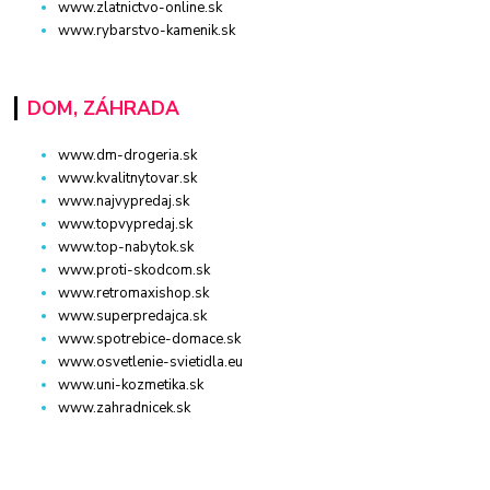
www.zlatnictvo-online.sk
www.rybarstvo-kamenik.sk
DOM, ZÁHRADA
www.dm-drogeria.sk
www.kvalitnytovar.sk
www.najvypredaj.sk
www.topvypredaj.sk
www.top-nabytok.sk
www.proti-skodcom.sk
www.retromaxishop.sk
www.superpredajca.sk
www.spotrebice-domace.sk
www.osvetlenie-svietidla.eu
www.uni-kozmetika.sk
www.zahradnicek.sk