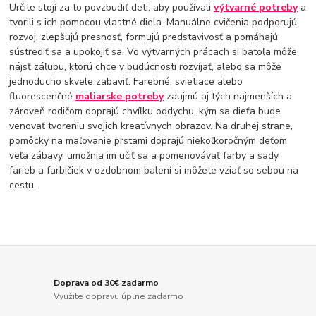
Určite stojí za to povzbudiť deti, aby používali
výtvarné potreby
a
tvorili s ich pomocou vlastné diela. Manuálne cvičenia podporujú
rozvoj, zlepšujú presnosť, formujú predstavivosť a pomáhajú
sústrediť sa a upokojiť sa. Vo výtvarných prácach si batoľa môže
nájsť záľubu, ktorú chce v budúcnosti rozvíjať, alebo sa môže
jednoducho skvele zabaviť. Farebné, svietiace alebo
fluorescenčné
maliarske potreby
zaujmú aj tých najmenších a
zároveň rodičom doprajú chvíľku oddychu, kým sa dieťa bude
venovať tvoreniu svojich kreatívnych obrazov. Na druhej strane,
pomôcky na maľovanie prstami doprajú niekoľkoročným deťom
veľa zábavy, umožnia im učiť sa a pomenovávať farby a sady
farieb a farbičiek v ozdobnom balení si môžete vziať so sebou na
cestu.
Doprava od 30€ zadarmo
Využite dopravu úplne zadarmo