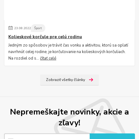
23
.
08
.
2022
Šport
Kolieskové korčule pre celú rodinu
Jedným zo spôsobov je tráviť čas vonku a aktivitou, ktorú sa oplatí
navrhnúť celej rodine, je korčuľovanie na kolieskových korčuliach.
Na rozdiel od s...
čítať celé
Zobraziť všetky články
Nepremeškajte novinky, akcie a
zľavy!