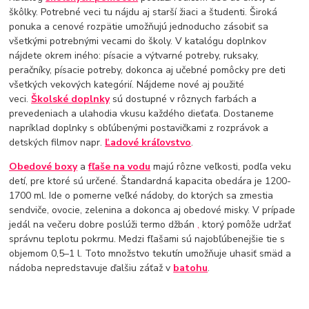
škôlky. Potrebné veci tu nájdu aj starší žiaci a študenti. Široká
ponuka a cenové rozpätie umožňujú jednoducho zásobiť sa
všetkými potrebnými vecami do školy. V katalógu doplnkov
nájdete okrem iného: písacie a výtvarné potreby, ruksaky,
peračníky, písacie potreby, dokonca aj učebné pomôcky pre deti
všetkých vekových kategórií. Nájdeme nové aj použité
veci.
Školské doplnky
sú dostupné v rôznych farbách a
prevedeniach a ulahodia vkusu každého dieťaťa. Dostaneme
napríklad doplnky s obľúbenými postavičkami z rozprávok a
detských filmov napr.
Ľadové kráľovstvo
.
Obedové boxy
a
fľaše na vodu
majú rôzne veľkosti, podľa veku
detí, pre ktoré sú určené. Štandardná kapacita obedára je 1200-
1700 ml. Ide o pomerne veľké nádoby, do ktorých sa zmestia
sendviče, ovocie, zelenina a dokonca aj obedové misky. V prípade
jedál na večeru dobre poslúži termo džbán
,
ktorý pomôže udržať
správnu teplotu pokrmu. Medzi fľašami sú najobľúbenejšie tie s
objemom 0,5–1 l. Toto množstvo tekutín umožňuje uhasiť smäd a
nádoba nepredstavuje ďalšiu záťaž v
batohu
.