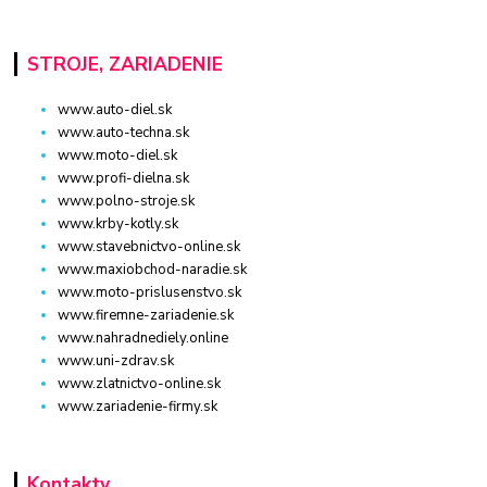
STROJE, ZARIADENIE
www.auto-diel.sk
www.auto-techna.sk
www.moto-diel.sk
www.profi-dielna.sk
www.polno-stroje.sk
www.krby-kotly.sk
www.stavebnictvo-online.sk
www.maxiobchod-naradie.sk
www.moto-prislusenstvo.sk
www.firemne-zariadenie.sk
www.nahradnediely.online
www.uni-zdrav.sk
www.zlatnictvo-online.sk
www.zariadenie-firmy.sk
Kontakty