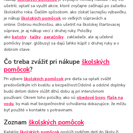
ušetrili, oplatí sa využiť akcie, ktoré zvyčajne začínajú po začiatku
školského roka. Ďalším spôsobom, ako získať lacnejšiu výbavičku,
je nákup
školských pomôcok
vo veľkých súpravách a
online. Dobrou možnosťou, ako ušetriť na školskej štartovacej
súprave, je aj nákup vecí z druhej ruky. Položky
ako
batohy
,
tašky
,
peračníky
, zakladače, ale aj učebné
pomôcky (napr. glóbusy) sa dajú ľahko kúpiť z druhej ruky a v
dobrom stave.
Čo treba zvážiť pri nákupe
školských
pomôcok
?
Pri výbere
školských pomôcok
pre dieťa sa oplatí zvážiť
predovšetkým ich kvalitu a bezpečnosť.Odolné a odolné doplnky
budú deťom dobre slúžiť dlhú dobu aj pri intenzívnom
používaní. Okrem toho položky, ako sú
obedové boxy
,
fľaše na
vodu
, by mali mať bezpečnostné schválenia dokazujúce, že môžu
byť použité v kontakte s potravinami.
Zoznam
školských pomôcok
Katalóg
školských pomôcok
poslúži rodičom detí do školy či