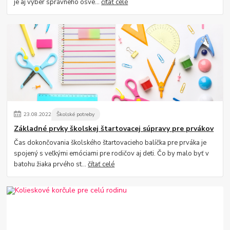
je aj výber správneho osve...
čítať celé
23
.
08
.
2022
Školské potreby
Základné prvky školskej štartovacej súpravy pre prvákov
Čas dokončovania školského štartovacieho balíčka pre prváka je
spojený s veľkými emóciami pre rodičov aj deti. Čo by malo byť v
batohu žiaka prvého st...
čítať celé