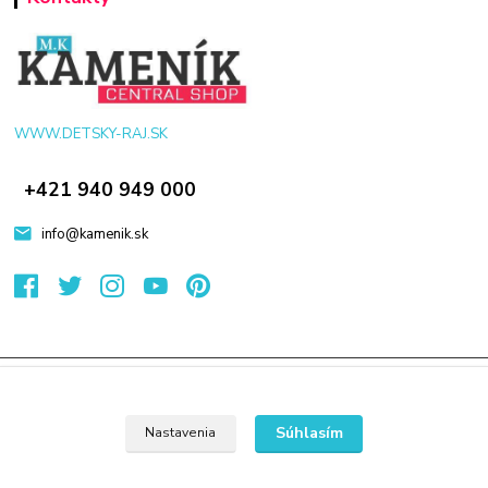
WWW.DETSKY-RAJ.SK
+421 940 949 000
info@kamenik.sk
© 2024 Všetky práva vyhradené KAMENIK.SK
Vytvorené na
Eshop-rychlo.sk
Súhlasím
Nastavenia