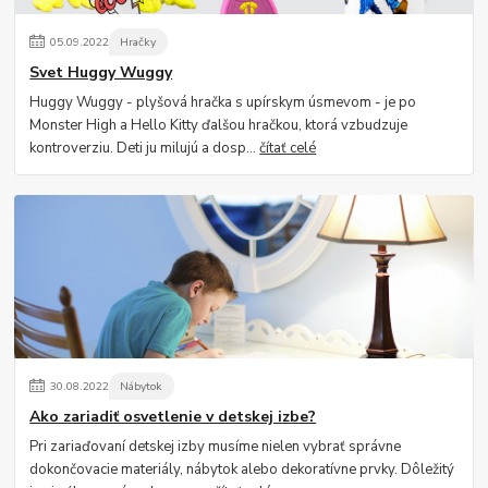
05
.
09
.
2022
Hračky
Svet Huggy Wuggy
Huggy Wuggy - plyšová hračka s upírskym úsmevom - je po
Monster High a Hello Kitty ďalšou hračkou, ktorá vzbudzuje
kontroverziu. Deti ju milujú a dosp...
čítať celé
30
.
08
.
2022
Nábytok
Ako zariadiť osvetlenie v detskej izbe?
Pri zariaďovaní detskej izby musíme nielen vybrať správne
dokončovacie materiály, nábytok alebo dekoratívne prvky. Dôležitý