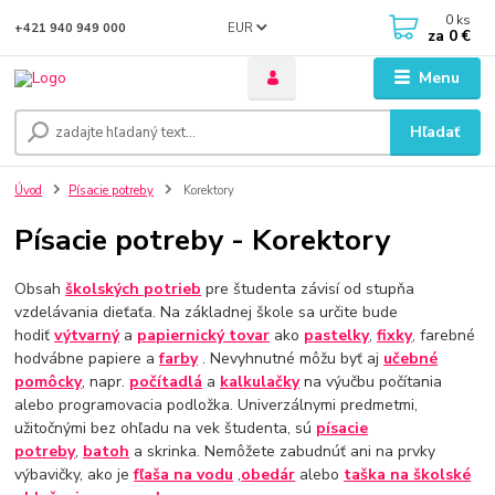
0
ks
EUR
+421 940 949 000
za
0 €
Menu
Hľadať
Úvod
Písacie potreby
Korektory
Písacie potreby - Korektory
Obsah
školských potrieb
pre študenta závisí od stupňa
vzdelávania dieťaťa. Na základnej škole sa určite bude
hodiť
výtvarný
a
papiernický tovar
ako
pastelky
,
fixky
, farebné
hodvábne papiere a
farby
. Nevyhnutné môžu byť aj
učebné
pomôcky
, napr.
počítadlá
a
kalkulačky
na výučbu počítania
alebo programovacia podložka. Univerzálnymi predmetmi,
užitočnými bez ohľadu na vek študenta, sú
písacie
potreby
,
batoh
a skrinka. Nemôžete zabudnúť ani na prvky
výbavičky, ako je
fľaša na vodu
,
obedár
alebo
taška na školské