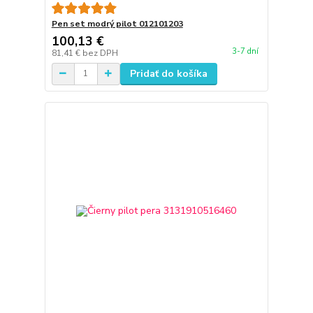
Pen set modrý pilot 012101203
100,13 €
3-7 dní
81,41 €
bez DPH
Pridať do košíka