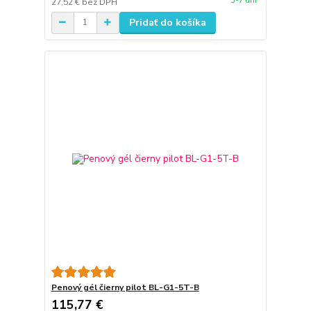
3-7 dní
27,52 €
bez DPH
Pridať do košíka
Penový gél čierny pilot BL-G1-5T-B
115,77 €