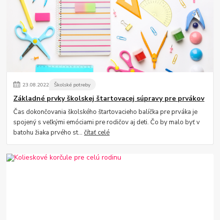
23
.
08
.
2022
Školské potreby
Základné prvky školskej štartovacej súpravy pre prvákov
Čas dokončovania školského štartovacieho balíčka pre prváka je
spojený s veľkými emóciami pre rodičov aj deti. Čo by malo byť v
batohu žiaka prvého st...
čítať celé