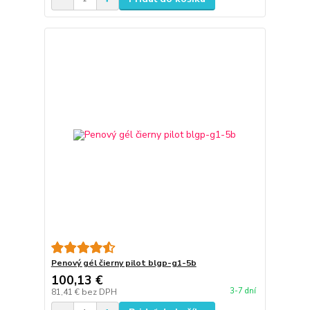
Penový gél čierny pilot blgp-g1-5b
100,13 €
3-7 dní
81,41 €
bez DPH