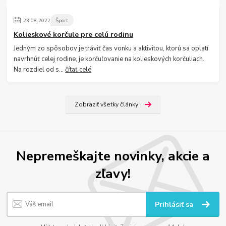
23
.
08
.
2022
Šport
Kolieskové korčule pre celú rodinu
Jedným zo spôsobov je tráviť čas vonku a aktivitou, ktorú sa oplatí
navrhnúť celej rodine, je korčuľovanie na kolieskových korčuliach.
Na rozdiel od s...
čítať celé
Zobraziť všetky články
Nepremeškajte novinky, akcie a
zľavy!
Prihlásiť sa