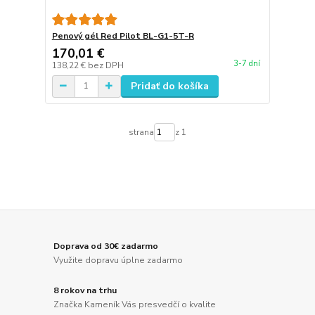
Penový gél Red Pilot BL-G1-5T-R
170,01 €
3-7 dní
138,22 €
bez DPH
Pridať do košíka
strana
z 1
Doprava od 30€ zadarmo
Využite dopravu úplne zadarmo
8 rokov na trhu
Značka Kameník Vás presvedčí o kvalite