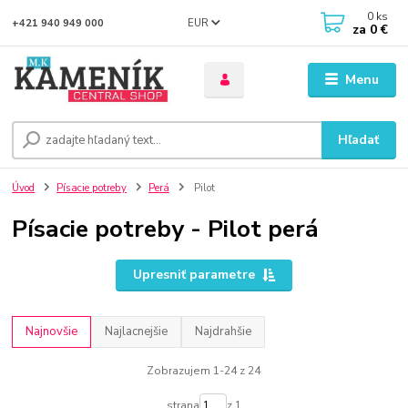
0
ks
EUR
+421 940 949 000
za
0 €
Menu
Hľadať
Úvod
Písacie potreby
Perá
Pilot
Písacie potreby - Pilot perá
Upresniť parametre
Najnovšie
Najlacnejšie
Najdrahšie
Zobrazujem 1-24 z 24
strana
z 1