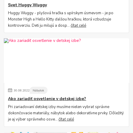
Svet Huggy Wuggy
Huggy Wuggy - plyšová hračka s upírskym úsmevom - je po
Monster High a Hello Kitty ďalšou hračkou, ktorá vzbudzuje
kontroverziu. Deti ju milujú a dosp...
čítať celé
30
.
08
.
2022
Nábytok
Ako zariadiť osvetlenie v detskej izbe?
Pri zariaďovaní detskej izby musíme nielen vybrať správne
dokončovacie materiály, nábytok alebo dekoratívne prvky. Dôležitý
je aj výber správneho osve...
čítať celé