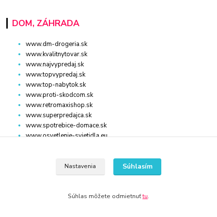
DOM, ZÁHRADA
www.dm-drogeria.sk
www.kvalitnytovar.sk
www.najvypredaj.sk
www.topvypredaj.sk
www.top-nabytok.sk
www.proti-skodcom.sk
www.retromaxishop.sk
www.superpredajca.sk
www.spotrebice-domace.sk
www.osvetlenie-svietidla.eu
www.uni-kozmetika.sk
www.zahradnicek.sk
Súhlasím
Nastavenia
Súhlas môžete odmietnuť
tu
.