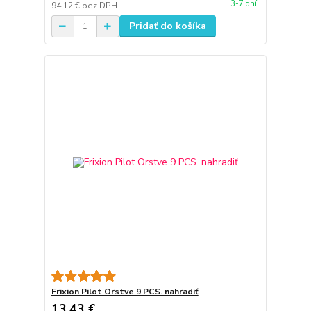
3-7 dní
94,12 €
bez DPH
Pridať do košíka
Frixion Pilot Orstve 9 PCS. nahradiť
13,43 €