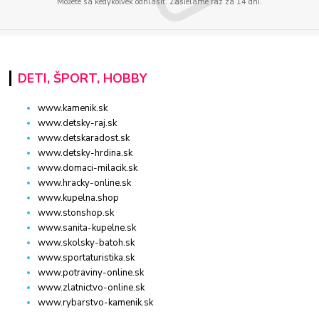
Môžete sa kedykoľvek odhlásiť. Zasielame raz za 14 dní.
DETI, ŠPORT, HOBBY
www.kamenik.sk
www.detsky-raj.sk
www.detskaradost.sk
www.detsky-hrdina.sk
www.domaci-milacik.sk
www.hracky-online.sk
www.kupelna.shop
www.stonshop.sk
www.sanita-kupelne.sk
www.skolsky-batoh.sk
www.sportaturistika.sk
www.potraviny-online.sk
www.zlatnictvo-online.sk
www.rybarstvo-kamenik.sk