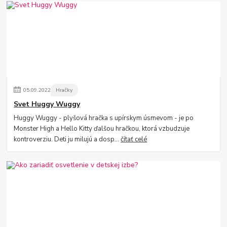
05
.
09
.
2022
Hračky
Svet Huggy Wuggy
Huggy Wuggy - plyšová hračka s upírskym úsmevom - je po
Monster High a Hello Kitty ďalšou hračkou, ktorá vzbudzuje
kontroverziu. Deti ju milujú a dosp...
čítať celé