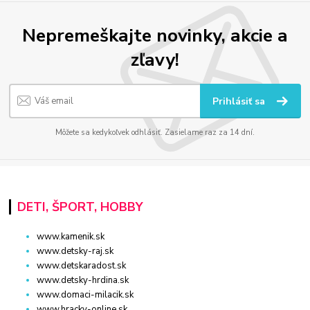
Nepremeškajte novinky, akcie a
zľavy!
Prihlásiť sa
Môžete sa kedykoľvek odhlásiť. Zasielame raz za 14 dní.
DETI, ŠPORT, HOBBY
www.kamenik.sk
www.detsky-raj.sk
www.detskaradost.sk
www.detsky-hrdina.sk
www.domaci-milacik.sk
www.hracky-online.sk