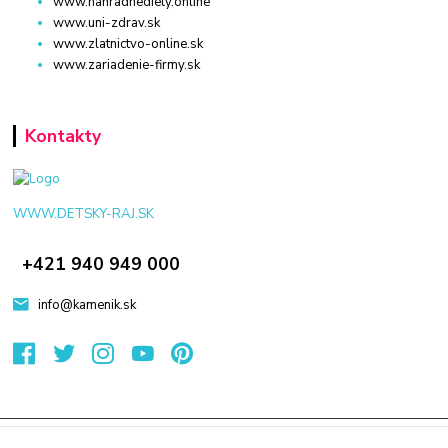
www.nahradnediely.online
www.uni-zdrav.sk
www.zlatnictvo-online.sk
www.zariadenie-firmy.sk
Kontakty
WWW.DETSKY-RAJ.SK
+421 940 949 000
info@kamenik.sk
© 2024 Všetky práva vyhradené KAMENIK.SK