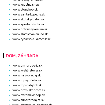
www.kupelna.shop
www.stonshop.sk
www.sanita-kupelne.sk
www.skolsky-batoh.sk
www.sportaturistika.sk
www.potraviny-online.sk
www.zlatnictvo-online.sk
www.rybarstvo-kamenik.sk
DOM, ZÁHRADA
www.dm-drogeria.sk
www.kvalitnytovar.sk
www.najvypredaj.sk
www.topvypredaj.sk
www.top-nabytok.sk
www.proti-skodcom.sk
www.retromaxishop.sk
www.superpredajca.sk