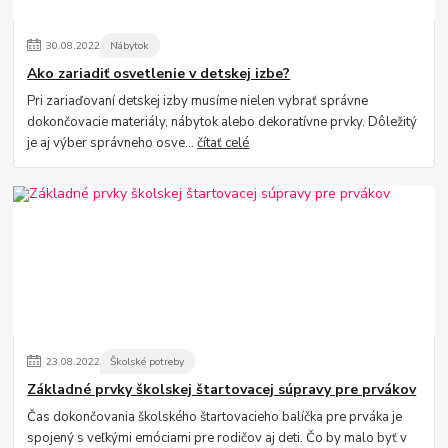
30
.
08
.
2022
Nábytok
Ako zariadiť osvetlenie v detskej izbe?
Pri zariaďovaní detskej izby musíme nielen vybrať správne
dokončovacie materiály, nábytok alebo dekoratívne prvky. Dôležitý
je aj výber správneho osve...
čítať celé
23
.
08
.
2022
Školské potreby
Základné prvky školskej štartovacej súpravy pre prvákov
Čas dokončovania školského štartovacieho balíčka pre prváka je
spojený s veľkými emóciami pre rodičov aj deti. Čo by malo byť v