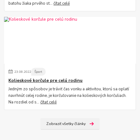
batohu žiaka prvého st...
čítať celé
23
.
08
.
2022
Šport
Kolieskové korčule pre celú rodinu
Jedným zo spôsobov je tráviť čas vonku a aktivitou, ktorú sa oplatí
navrhnúť celej rodine, je korčuľovanie na kolieskových korčuliach.
Na rozdiel od s...
čítať celé
Zobraziť všetky články