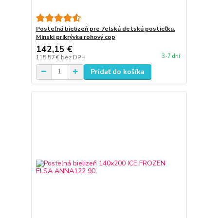
Posteľná bielizeň pre 7elskú detskú postieľku.
Minski prikrývka rohový cop
142,15 €
3-7 dní
115,57 €
bez DPH
Pridať do košíka