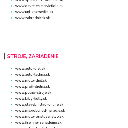
www.spotrebice-domace.sk
www.osvetlenie-svietidla.eu
www.uni-kozmetika.sk
www.zahradnicek.sk
STROJE, ZARIADENIE
www.auto-diel.sk
www.auto-techna.sk
www.moto-diel.sk
www.profi-dielna.sk
www.polno-stroje.sk
www.krby-kotly.sk
www.stavebnictvo-online.sk
www.maxiobchod-naradie.sk
www.moto-prislusenstvo.sk
www.firemne-zariadenie.sk