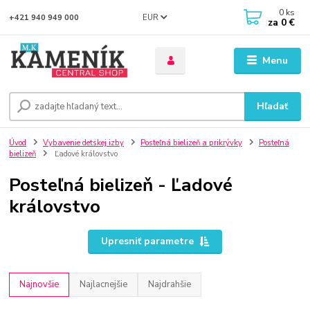
0
ks
EUR
+421 940 949 000
za
0 €
Menu
Hľadať
Úvod
Vybavenie detskej izby
Posteľná bielizeň a prikrývky
Posteľná
bielizeň
Ľadové královstvo
Posteľná bielizeň - Ľadové
královstvo
Upresniť parametre
Najnovšie
Najlacnejšie
Najdrahšie