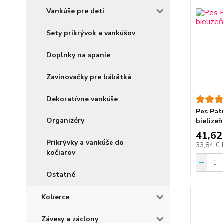
Vankúše pre deti
Sety prikrývok a vankúšov
Doplnky na spanie
Zavinovačky pre bábätká
Dekoratívne vankúše
Pes Pat
Organizéry
bielize
41,62
Prikrývky a vankúše do
33,84 €
kočiarov
Ostatné
Koberce
Závesy a záclony