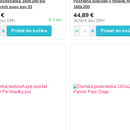
podstielka 160x200 psi
Posteľná bielizeň v tmavej h
vých psov psy 01
160x200
 €
44,89 €
3-7 dní
bez DPH
36,50 €
bez DPH
Pridať do košíka
Pridať do koš