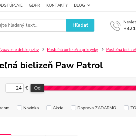
ODSTÚPENIE
GDPR
KONTAKTY
BLOG
Neviet
Hľadať
+421
ybavenie detskej izby
Posteľná bielizeň a prikrývky
Posteľná bielize
eľná bielizeň Paw Patrol
€
Od
adom
Novinka
Akcia
Doprava ZADARMO
TO