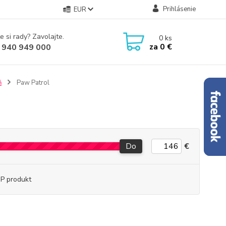
Prihlásenie
EUR
e si rady? Zavolajte.
0
ks
za
0 €
 940 949 000
ň
Paw Patrol
Do
€
P produkt