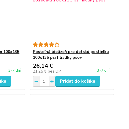
lm 100x135
Posteľná bielizeň pre detskú postieľku
100x135 psi hliadky psov
26,14 €
3-7 dní
3-7 dní
21,25 €
bez DPH
íka
Pridať do košíka