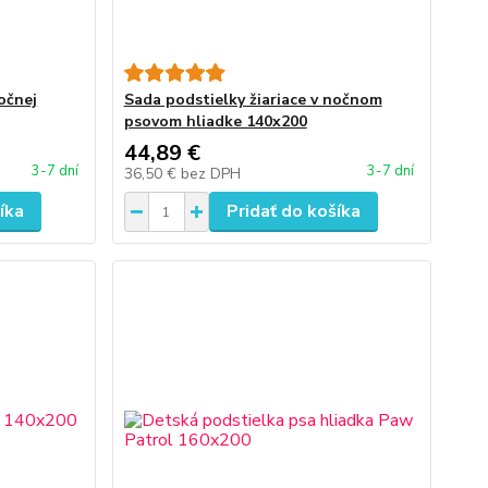
očnej
Sada podstielky žiariace v nočnom
psovom hliadke 140x200
44,89 €
3-7 dní
3-7 dní
36,50 €
bez DPH
íka
Pridať do košíka