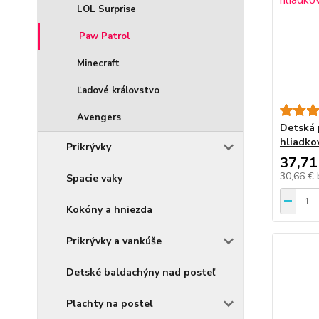
LOL Surprise
Paw Patrol
Minecraft
Ľadové královstvo
Avengers
Detská 
hliadko
Prikrývky
37,71
30,66 €
Spacie vaky
Kokóny a hniezda
Prikrývky a vankúše
Detské baldachýny nad posteľ
Plachty na postel