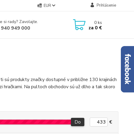
Prihlásenie
EUR
e si rady? Zavolajte.
0
ks
za
0 €
 940 949 000
ti sú produkty značky dostupné v približne 130 krajinách
hračkami. Na pultoch obchodov sú už dlho a tak skoro
Do
€