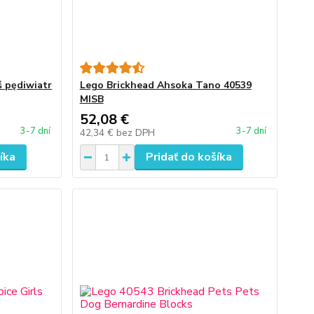
ś pędiwiatr
Lego Brickhead Ahsoka Tano 40539
MISB
52,08 €
3-7 dní
3-7 dní
42,34 €
bez DPH
íka
Pridať do košíka