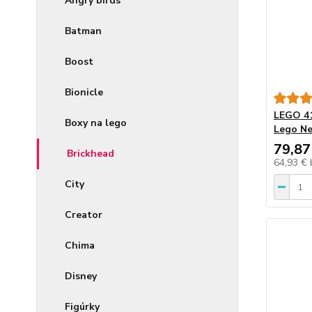
Angry birds
Batman
Boost
Bionicle
LEGO 41
Boxy na lego
Lego N
79,87
Brickhead
64,93 €
City
Creator
Chima
Disney
Figúrky