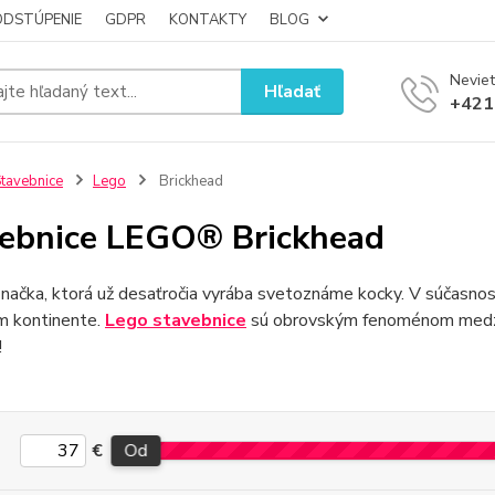
ODSTÚPENIE
GDPR
KONTAKTY
BLOG
Neviet
Hľadať
+421
tavebnice
Lego
Brickhead
ebnice LEGO® Brickhead
značka, ktorá už desaťročia vyrába svetoznáme kocky. V súčasnos
m kontinente.
Lego stavebnice
sú obrovským fenoménom medzi 
!
€
Od