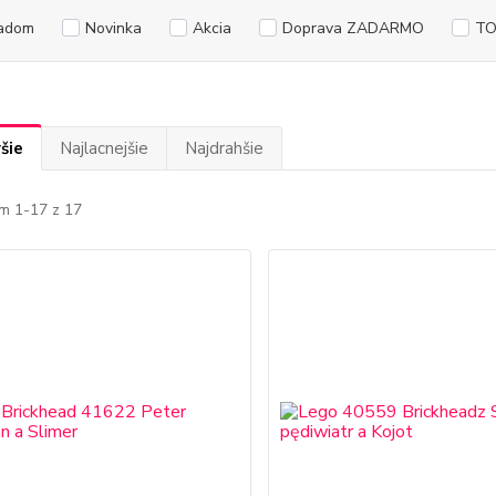
adom
Novinka
Akcia
Doprava ZADARMO
TO
šie
Najlacnejšie
Najdrahšie
m 1-17 z 17