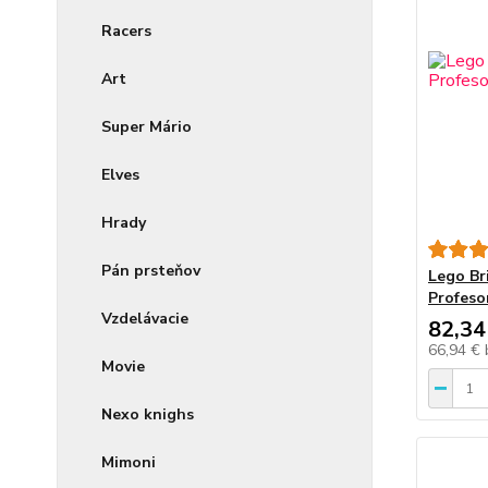
Racers
Art
Super Mário
Elves
Hrady
Pán prsteňov
Lego Br
Profeso
Vzdelávacie
82,34
66,94 €
Movie
Nexo knighs
Mimoni