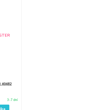
 40482
3-7 dní
íka