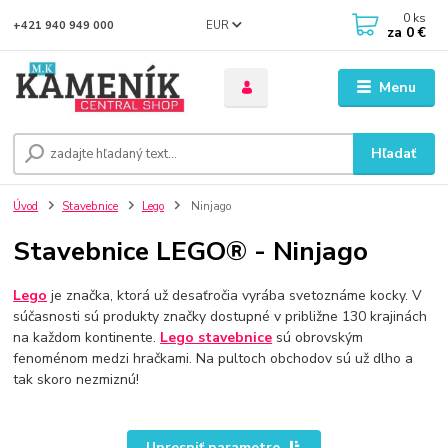
0
ks
EUR
+421 940 949 000
za
0 €
Menu
Hľadať
Úvod
Stavebnice
Lego
Ninjago
Stavebnice LEGO® - Ninjago
Lego
je značka, ktorá už desaťročia vyrába svetoznáme kocky. V
súčasnosti sú produkty značky dostupné v približne 130 krajinách
na každom kontinente.
Lego stavebnice
sú obrovským
fenoménom medzi hračkami. Na pultoch obchodov sú už dlho a
tak skoro nezmiznú!
Upresniť parametre