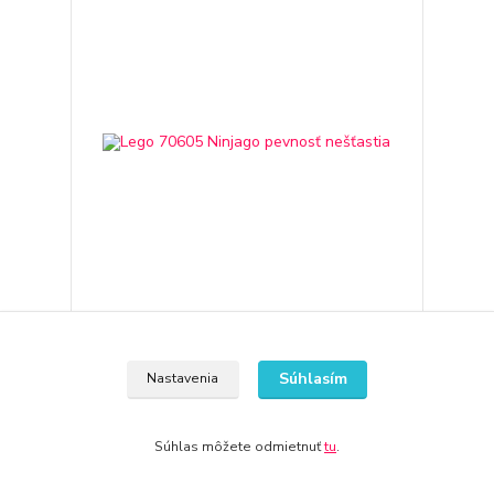
Lego 70605 Ninjago pevnosť nešťastia
261,63 €
Súhlasím
Nastavenia
3-7 dní
212,71 €
bez DPH
Pridať do košíka
Súhlas môžete odmietnuť
tu
.