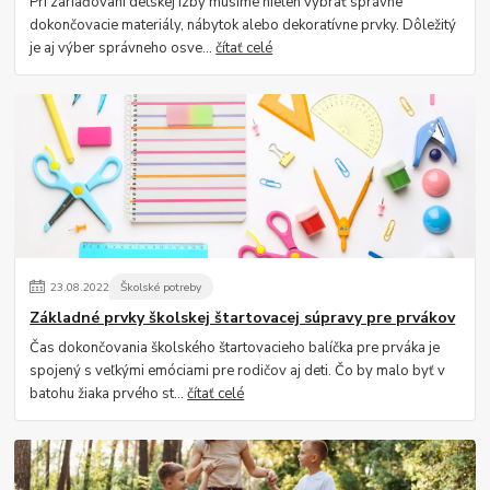
Pri zariaďovaní detskej izby musíme nielen vybrať správne
dokončovacie materiály, nábytok alebo dekoratívne prvky. Dôležitý
je aj výber správneho osve...
čítať celé
23
.
08
.
2022
Školské potreby
Základné prvky školskej štartovacej súpravy pre prvákov
Čas dokončovania školského štartovacieho balíčka pre prváka je
spojený s veľkými emóciami pre rodičov aj deti. Čo by malo byť v
batohu žiaka prvého st...
čítať celé