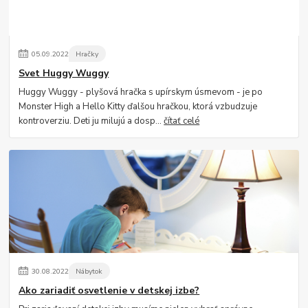
05
.
09
.
2022
Hračky
Svet Huggy Wuggy
Huggy Wuggy - plyšová hračka s upírskym úsmevom - je po
Monster High a Hello Kitty ďalšou hračkou, ktorá vzbudzuje
kontroverziu. Deti ju milujú a dosp...
čítať celé
30
.
08
.
2022
Nábytok
Ako zariadiť osvetlenie v detskej izbe?