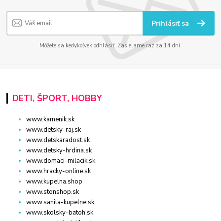
Prihlásiť sa
Môžete sa kedykoľvek odhlásiť. Zasielame raz za 14 dní.
DETI, ŠPORT, HOBBY
www.kamenik.sk
www.detsky-raj.sk
www.detskaradost.sk
www.detsky-hrdina.sk
www.domaci-milacik.sk
www.hracky-online.sk
www.kupelna.shop
www.stonshop.sk
www.sanita-kupelne.sk
www.skolsky-batoh.sk