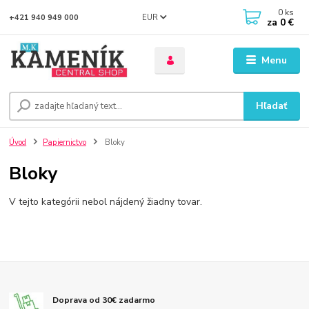
0
ks
EUR
+421 940 949 000
za
0 €
Menu
Hľadať
Úvod
Papiernictvo
Bloky
Bloky
V tejto kategórii nebol nájdený žiadny tovar.
Doprava od 30€ zadarmo