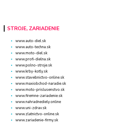
STROJE, ZARIADENIE
www.auto-diel.sk
www.auto-techna.sk
www.moto-diel.sk
www.profi-dielna.sk
www.polno-stroje.sk
www.krby-kotly.sk
www.stavebnictvo-online.sk
www.maxiobchod-naradie.sk
www.moto-prislusenstvo.sk
www.firemne-zariadenie.sk
www.nahradnediely.online
www.uni-zdrav.sk
www.zlatnictvo-online.sk
www.zariadenie-firmy.sk