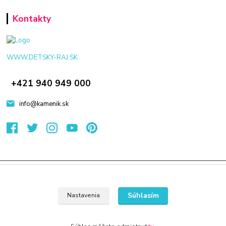
Kontakty
WWW.DETSKY-RAJ.SK
+421 940 949 000
info@kamenik.sk
© 2024 Všetky práva vyhradené KAMENIK.SK
Vytvorené na
Eshop-rychlo.sk
Súhlasím
Nastavenia