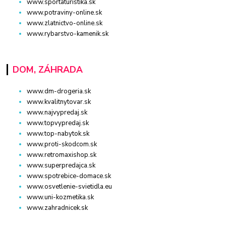
www.sportaturistika.sk
www.potraviny-online.sk
www.zlatnictvo-online.sk
www.rybarstvo-kamenik.sk
DOM, ZÁHRADA
www.dm-drogeria.sk
www.kvalitnytovar.sk
www.najvypredaj.sk
www.topvypredaj.sk
www.top-nabytok.sk
www.proti-skodcom.sk
www.retromaxishop.sk
www.superpredajca.sk
www.spotrebice-domace.sk
www.osvetlenie-svietidla.eu
www.uni-kozmetika.sk
www.zahradnicek.sk