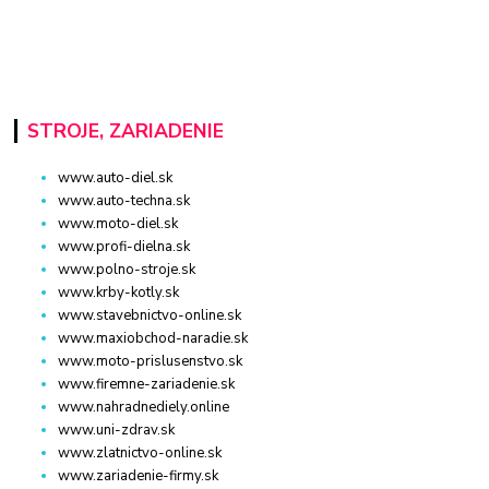
STROJE, ZARIADENIE
www.auto-diel.sk
www.auto-techna.sk
www.moto-diel.sk
www.profi-dielna.sk
www.polno-stroje.sk
www.krby-kotly.sk
www.stavebnictvo-online.sk
www.maxiobchod-naradie.sk
www.moto-prislusenstvo.sk
www.firemne-zariadenie.sk
www.nahradnediely.online
www.uni-zdrav.sk
www.zlatnictvo-online.sk
www.zariadenie-firmy.sk