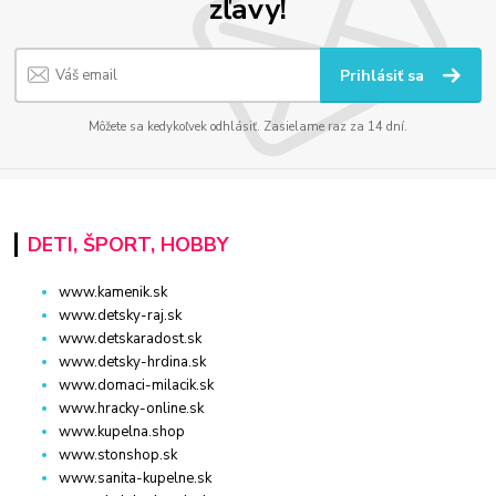
zľavy!
Prihlásiť sa
Môžete sa kedykoľvek odhlásiť. Zasielame raz za 14 dní.
DETI, ŠPORT, HOBBY
www.kamenik.sk
www.detsky-raj.sk
www.detskaradost.sk
www.detsky-hrdina.sk
www.domaci-milacik.sk
www.hracky-online.sk
www.kupelna.shop
www.stonshop.sk
www.sanita-kupelne.sk