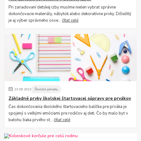
Pri zariaďovaní detskej izby musíme nielen vybrať správne
dokončovacie materiály, nábytok alebo dekoratívne prvky. Dôležitý
je aj výber správneho osve...
čítať celé
23
.
08
.
2022
Školské potreby
Základné prvky školskej štartovacej súpravy pre prvákov
Čas dokončovania školského štartovacieho balíčka pre prváka je
spojený s veľkými emóciami pre rodičov aj deti. Čo by malo byť v
batohu žiaka prvého st...
čítať celé