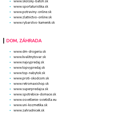
www.skolsky-batoh.sk
www.sportaturistika.sk
www.potraviny-online.sk
www.zlatnictvo-online.sk
www.rybarstvo-kamenik.sk
DOM, ZÁHRADA
www.dm-drogeria.sk
www.kvalitnytovar.sk
www.najvypredaj.sk
www.topvypredaj.sk
www.top-nabytok.sk
www.proti-skodcom.sk
www.retromaxishop.sk
www.superpredajca.sk
www.spotrebice-domace.sk
www.osvetlenie-svietidla.eu
www.uni-kozmetika.sk
www.zahradnicek.sk