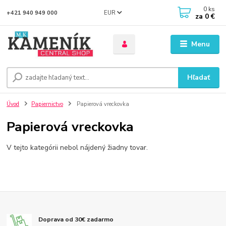
0
ks
EUR
+421 940 949 000
za
0 €
Menu
Hľadať
Úvod
Papiernictvo
Papierová vreckovka
Papierová vreckovka
V tejto kategórii nebol nájdený žiadny tovar.
Doprava od 30€ zadarmo