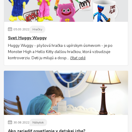
05
.
09
.
2022
Hračky
Svet Huggy Wuggy
Huggy Wuggy - plyšová hračka s upírskym úsmevom - je po
Monster High a Hello Kitty ďalšou hračkou, ktorá vzbudzuje
kontroverziu. Deti ju milujú a dosp...
čítať celé
30
.
08
.
2022
Nábytok
Ako zariadiť osvetlenie v detskej izbe?