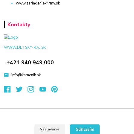
www.zariadenie-firmy.sk
Kontakty
WWW.DETSKY-RAJ.SK
+421 940 949 000
info@kamenik.sk
© 2024 Všetky práva vyhradené KAMENIK.SK
Vytvorené na
Eshop-rychlo.sk
Súhlasím
Nastavenia