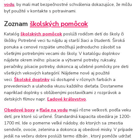
vodu
, by mali mať bezpečnostné schválenia dokazujúce, že môžu
byť použité v kontakte s potravinami.
Zoznam
školských pomôcok
Katalóg
školských pomôcok
poslúži rodičom detí do školy či
škôlky. Potrebné veci tu nájdu aj starší žiaci a študenti. Široká
ponuka a cenové rozpätie umožňujú jednoducho zásobiť sa
všetkými potrebnými vecami do školy. V katalógu doplnkov
nájdete okrem iného: písacie a výtvarné potreby, ruksaky,
peračníky, písacie potreby, dokonca aj učebné pomôcky pre deti
všetkých vekových kategórií. Nájdeme nové aj použité
veci.
Školské doplnky
sú dostupné v rôznych farbách a
prevedeniach a ulahodia vkusu každého dieťaťa. Dostaneme
napríklad doplnky s obľúbenými postavičkami z rozprávok a
detských filmov napr.
Ľadové kráľovstvo
.
Obedové boxy
a
fľaše na vodu
majú rôzne veľkosti, podľa veku
detí, pre ktoré sú určené. Štandardná kapacita obedára je 1200-
1700 ml. Ide o pomerne veľké nádoby, do ktorých sa zmestia
sendviče, ovocie, zelenina a dokonca aj obedové misky. V prípade
jedál na večeru dobre poslúži termo džbán
,
ktorý pomôže udržať