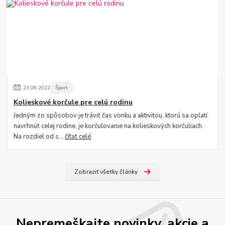
23
.
08
.
2022
Šport
Kolieskové korčule pre celú rodinu
Jedným zo spôsobov je tráviť čas vonku a aktivitou, ktorú sa oplatí
navrhnúť celej rodine, je korčuľovanie na kolieskových korčuliach.
Na rozdiel od s...
čítať celé
Zobraziť všetky články
Nepremeškajte novinky, akcie a