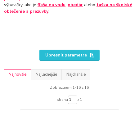
výbavičky, ako je
fľaša na vodu
,
obedár
alebo
taška na školské
oblečenie a prezuvky
.
Upresniť parametre
Najnovšie
Najlacnejšie
Najdrahšie
Zobrazujem 1-16 z 16
strana
z 1