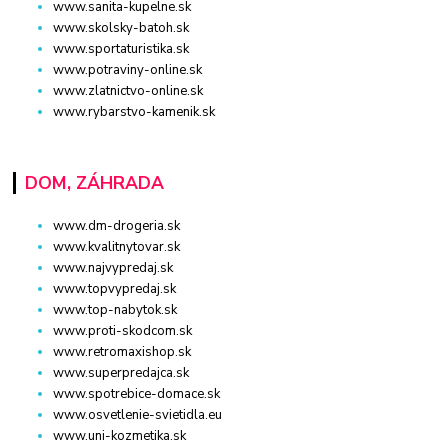
www.sanita-kupelne.sk
www.skolsky-batoh.sk
www.sportaturistika.sk
www.potraviny-online.sk
www.zlatnictvo-online.sk
www.rybarstvo-kamenik.sk
DOM, ZÁHRADA
www.dm-drogeria.sk
www.kvalitnytovar.sk
www.najvypredaj.sk
www.topvypredaj.sk
www.top-nabytok.sk
www.proti-skodcom.sk
www.retromaxishop.sk
www.superpredajca.sk
www.spotrebice-domace.sk
www.osvetlenie-svietidla.eu
www.uni-kozmetika.sk