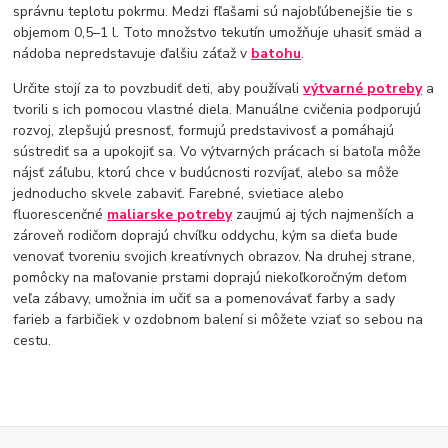
správnu teplotu pokrmu. Medzi fľašami sú najobľúbenejšie tie s
objemom 0,5–1 l. Toto množstvo tekutín umožňuje uhasiť smäd a
nádoba nepredstavuje ďalšiu záťaž v
batohu
.
Určite stojí za to povzbudiť deti, aby používali
výtvarné potreby
a
tvorili s ich pomocou vlastné diela. Manuálne cvičenia podporujú
rozvoj, zlepšujú presnosť, formujú predstavivosť a pomáhajú
sústrediť sa a upokojiť sa. Vo výtvarných prácach si batoľa môže
nájsť záľubu, ktorú chce v budúcnosti rozvíjať, alebo sa môže
jednoducho skvele zabaviť. Farebné, svietiace alebo
fluorescenčné
maliarske potreby
zaujmú aj tých najmenších a
zároveň rodičom doprajú chvíľku oddychu, kým sa dieťa bude
venovať tvoreniu svojich kreatívnych obrazov. Na druhej strane,
pomôcky na maľovanie prstami doprajú niekoľkoročným deťom
veľa zábavy, umožnia im učiť sa a pomenovávať farby a sady
farieb a farbičiek v ozdobnom balení si môžete vziať so sebou na
cestu.