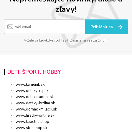
zľavy!
Prihlásiť sa
Môžete sa kedykoľvek odhlásiť. Zasielame raz za 14 dní.
DETI, ŠPORT, HOBBY
www.kamenik.sk
www.detsky-raj.sk
www.detskaradost.sk
www.detsky-hrdina.sk
www.domaci-milacik.sk
www.hracky-online.sk
www.kupelna.shop
www.stonshop.sk