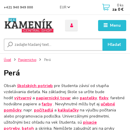
0
ks
EUR
+421 940 949 000
za
0 €
Menu
Hľadať
Úvod
Papiernictvo
Perá
Perá
Obsah
školských potrieb
pre študenta závisí od stupňa
vzdelávania dieťaťa. Na základnej škole sa určite bude
hodiť
výtvarný
a
papiernický tovar
ako
pastelky
,
fixky
, farebné
hodvábne papiere a
farby
. Nevyhnutné môžu byť aj
učebné
pomôcky
, napr.
počítadlá
a
kalkulačky
na výučbu počítania
alebo programovacia podložka. Univerzálnymi predmetmi,
užitočnými bez ohľadu na vek študenta, sú
písacie
potreby
,
batoh
a skrinka. Nemôžete zabudnúť ani na prvky