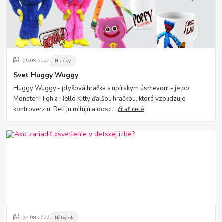
05
.
09
.
2022
Hračky
Svet Huggy Wuggy
Huggy Wuggy - plyšová hračka s upírskym úsmevom - je po
Monster High a Hello Kitty ďalšou hračkou, ktorá vzbudzuje
kontroverziu. Deti ju milujú a dosp...
čítať celé
30
.
08
.
2022
Nábytok