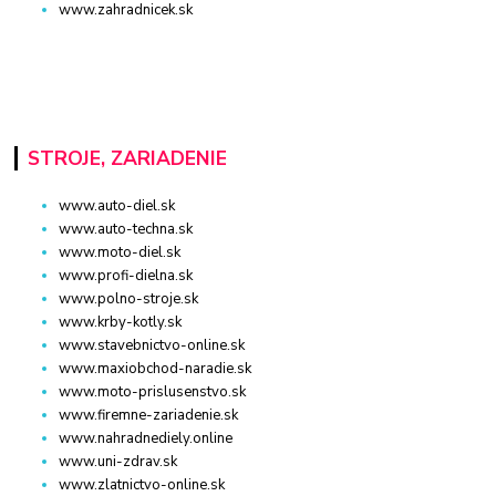
www.zahradnicek.sk
STROJE, ZARIADENIE
www.auto-diel.sk
www.auto-techna.sk
www.moto-diel.sk
www.profi-dielna.sk
www.polno-stroje.sk
www.krby-kotly.sk
www.stavebnictvo-online.sk
www.maxiobchod-naradie.sk
www.moto-prislusenstvo.sk
www.firemne-zariadenie.sk
www.nahradnediely.online
www.uni-zdrav.sk
www.zlatnictvo-online.sk