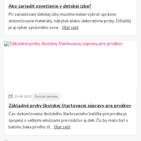
Ako zariadiť osvetlenie v detskej izbe?
Pri zariaďovaní detskej izby musíme nielen vybrať správne
dokončovacie materiály, nábytok alebo dekoratívne prvky. Dôležitý
je aj výber správneho osve...
čítať celé
23
.
08
.
2022
Školské potreby
Základné prvky školskej štartovacej súpravy pre prvákov
Čas dokončovania školského štartovacieho balíčka pre prváka je
spojený s veľkými emóciami pre rodičov aj deti. Čo by malo byť v
batohu žiaka prvého st...
čítať celé