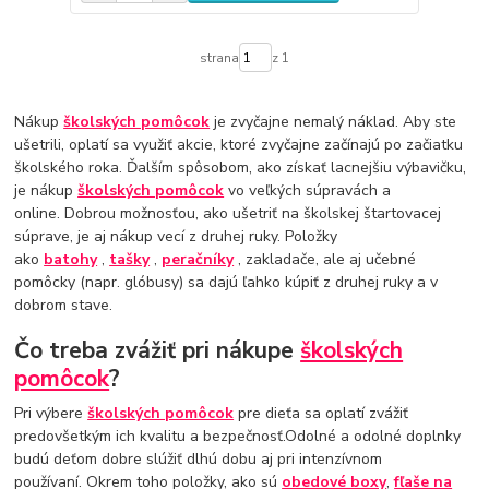
strana
z 1
Nákup
školských pomôcok
je zvyčajne nemalý náklad. Aby ste
ušetrili, oplatí sa využiť akcie, ktoré zvyčajne začínajú po začiatku
školského roka. Ďalším spôsobom, ako získať lacnejšiu výbavičku,
je nákup
školských pomôcok
vo veľkých súpravách a
online. Dobrou možnosťou, ako ušetriť na školskej štartovacej
súprave, je aj nákup vecí z druhej ruky. Položky
ako
batohy
,
tašky
,
peračníky
, zakladače, ale aj učebné
pomôcky (napr. glóbusy) sa dajú ľahko kúpiť z druhej ruky a v
dobrom stave.
Čo treba zvážiť pri nákupe
školských
pomôcok
?
Pri výbere
školských pomôcok
pre dieťa sa oplatí zvážiť
predovšetkým ich kvalitu a bezpečnosť.Odolné a odolné doplnky
budú deťom dobre slúžiť dlhú dobu aj pri intenzívnom
používaní. Okrem toho položky, ako sú
obedové boxy
,
fľaše na