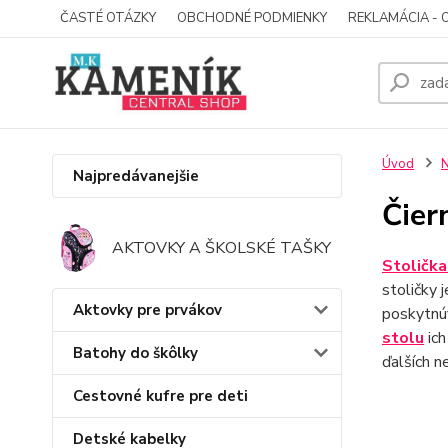
ČASTÉ OTÁZKY
OBCHODNÉ PODMIENKY
REKLAMÁCIA - 
Úvod
N
Najpredávanejšie
Čier
AKTOVKY A ŠKOLSKÉ TAŠKY
Stolička
stoličky 
Aktovky pre prvákov
poskytnú
stolu
ich
Batohy do škôlky
ďalších n
Cestovné kufre pre deti
Detské kabelky