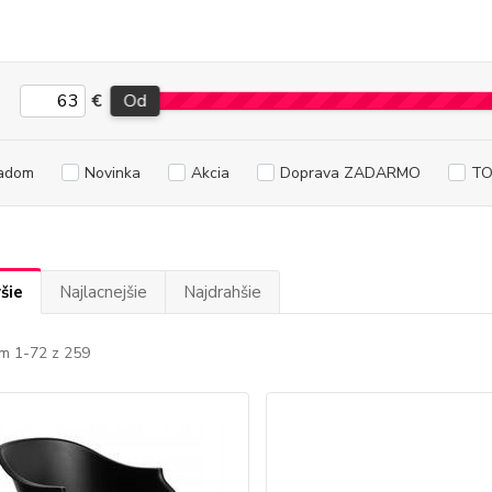
€
Od
adom
Novinka
Akcia
Doprava ZADARMO
TO
šie
Najlacnejšie
Najdrahšie
m 1-72 z 259