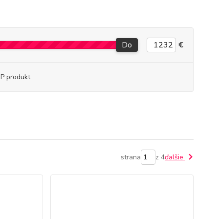
Do
€
P produkt
strana
z 4
ďalšie