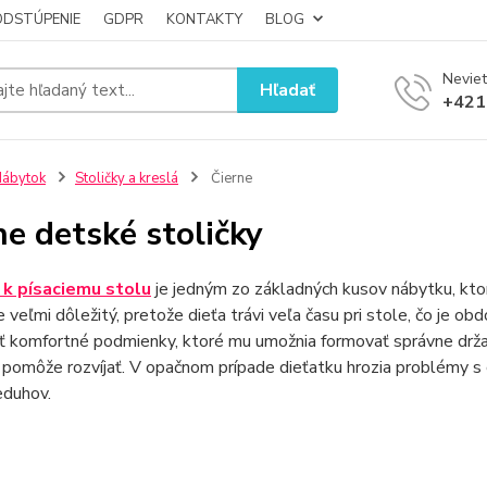
ODSTÚPENIE
GDPR
KONTAKTY
BLOG
Neviet
Hľadať
+421
ábytok
Stoličky a kreslá
Čierne
ne detské stoličky
 k písaciemu stolu
je jedným zo základných kusov nábytku, ktor
je veľmi dôležitý, pretože dieťa trávi veľa času pri stole, čo je 
ť komfortné podmienky, ktoré mu umožnia formovať správne drža
 pomôže rozvíjať. V opačnom prípade dieťatku hrozia problémy s 
eduhov.