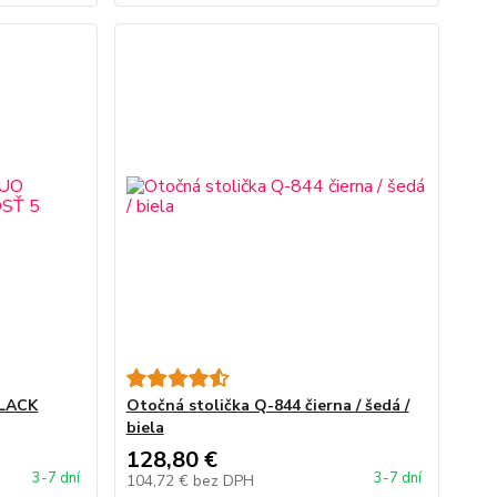
LACK
Otočná stolička Q-844 čierna / šedá /
biela
128,80 €
3-7 dní
3-7 dní
104,72 €
bez DPH