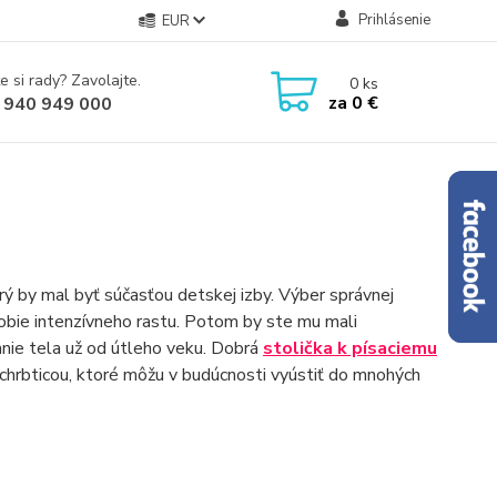
Prihlásenie
EUR
e si rady? Zavolajte.
0
ks
za
0 €
 940 949 000
ý by mal byť súčasťou detskej izby. Výber správnej
obdobie intenzívneho rastu. Potom by ste mu mali
nie tela už od útleho veku. Dobrá
stolička k písaciemu
chrbticou, ktoré môžu v budúcnosti vyústiť do mnohých