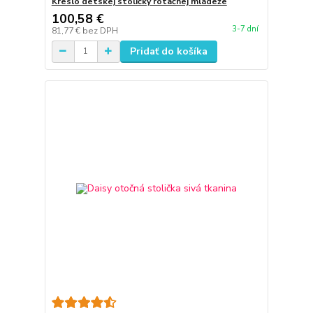
Kreslo detskej stoličky rotačnej mládeže
100,58 €
3-7 dní
81,77 €
bez DPH
Pridať do košíka