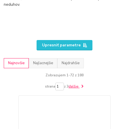
neduhov.
Upresniť parametre
Najnovšie
Najlacnejšie
Najdrahšie
Zobrazujem 1-72 z 188
strana
z 3
ďalšie