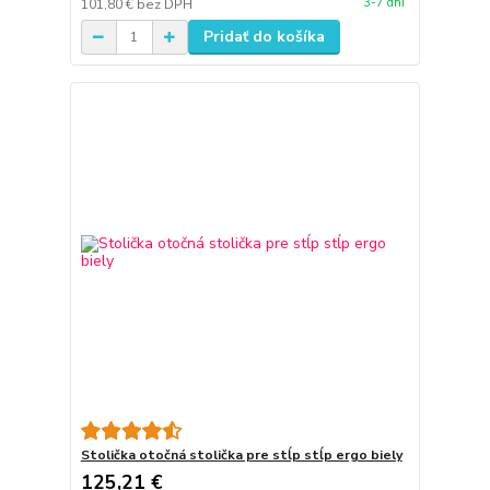
3-7 dní
101,80 €
bez DPH
Pridať do košíka
Stolička otočná stolička pre stĺp stĺp ergo biely
125,21 €