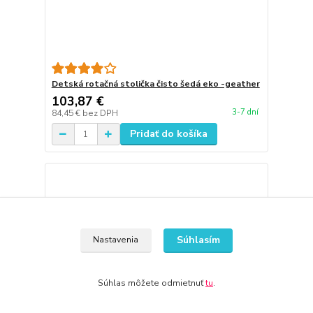
Detská rotačná stolička čisto šedá eko -geather
103,87 €
3-7 dní
84,45 €
bez DPH
Pridať do košíka
Súhlasím
Nastavenia
Súhlas môžete odmietnuť
tu
.