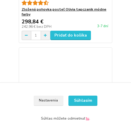
Zložená pohovka posteľ Olivia tapczanik módne
farby
298,84 €
3-7 dní
242,96 €
bez DPH
Pridať do košíka
Súhlasím
Nastavenia
Súhlas môžete odmietnuť
tu
.