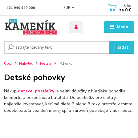
0
ks
EUR
+421 940 949 000
za
0 €
Menu
Hľadať
Úvod
Nábytok
Postele
Pohovky
Detské pohovky
Nákup
detskej postieľky
je veľmi dôležitý z hľadiska pohodlia,
komfortu a bezpečnosti batoľaťa. Do postieľky pre dieťa je
najlepšie investovať, keď má dieťa 2 alebo 3 roky, pretože v tomto
období batoľa cez deň menej spí a zároveň potrebuje viac miesta.