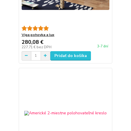
Viga pohovka a lux
280,08 €
3-7 dní
227,71 €
bez DPH
Pridať do košíka