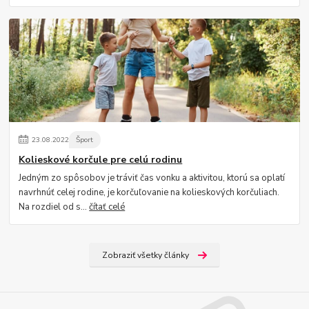
23
.
08
.
2022
Šport
Kolieskové korčule pre celú rodinu
Jedným zo spôsobov je tráviť čas vonku a aktivitou, ktorú sa oplatí
navrhnúť celej rodine, je korčuľovanie na kolieskových korčuliach.
Na rozdiel od s...
čítať celé
Zobraziť všetky články