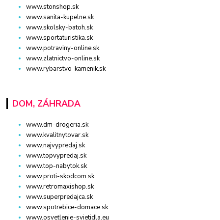
www.stonshop.sk
www.sanita-kupelne.sk
www.skolsky-batoh.sk
www.sportaturistika.sk
www.potraviny-online.sk
www.zlatnictvo-online.sk
www.rybarstvo-kamenik.sk
DOM, ZÁHRADA
www.dm-drogeria.sk
www.kvalitnytovar.sk
www.najvypredaj.sk
www.topvypredaj.sk
www.top-nabytok.sk
www.proti-skodcom.sk
www.retromaxishop.sk
www.superpredajca.sk
www.spotrebice-domace.sk
www.osvetlenie-svietidla.eu