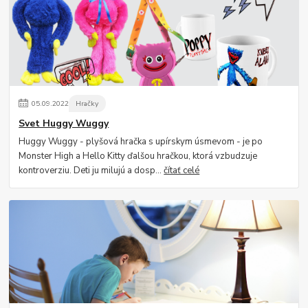
05
.
09
.
2022
Hračky
Svet Huggy Wuggy
Huggy Wuggy - plyšová hračka s upírskym úsmevom - je po
Monster High a Hello Kitty ďalšou hračkou, ktorá vzbudzuje
kontroverziu. Deti ju milujú a dosp...
čítať celé