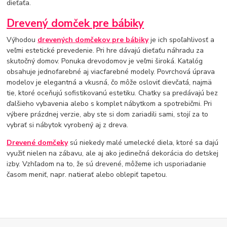
dieťaťa.
Drevený domček pre bábiky
Výhodou
drevených domčekov pre bábiky
je ich spoľahlivosť a
veľmi estetické prevedenie. Pri hre dávajú dieťaťu náhradu za
skutočný domov. Ponuka drevodomov je veľmi široká. Katalóg
obsahuje jednofarebné aj viacfarebné modely. Povrchová úprava
modelov je elegantná a vkusná, čo môže osloviť dievčatá, najmä
tie, ktoré oceňujú sofistikovanú estetiku. Chatky sa predávajú bez
ďalšieho vybavenia alebo s komplet nábytkom a spotrebičmi. Pri
výbere prázdnej verzie, aby ste si dom zariadili sami, stojí za to
vybrať si nábytok vyrobený aj z dreva.
Drevené domčeky
sú niekedy malé umelecké diela, ktoré sa dajú
využiť nielen na zábavu, ale aj ako jedinečná dekorácia do detskej
izby. Vzhľadom na to, že sú drevené, môžeme ich usporiadanie
časom meniť, napr. natierať alebo oblepiť tapetou.