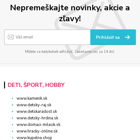
Nepremeškajte novinky, akcie a
zľavy!
Prihlásiť sa
Môžete sa kedykoľvek odhlásiť. Zasielame raz za 14 dní.
DETI, ŠPORT, HOBBY
www.kamenik.sk
www.detsky-raj.sk
www.detskaradost.sk
www.detsky-hrdina.sk
www.domaci-milacik.sk
www.hracky-online.sk
www.kupelna.shop