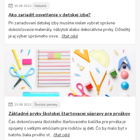
30
.
08
.
2022
Nábytok
Ako zariadiť osvetlenie v detskej izbe?
Pri zariaďovaní detskej izby musíme nielen vybrať správne
dokončovacie materiály, nábytok alebo dekoratívne prvky. Dôležitý
je aj výber správneho osve...
čítať celé
23
.
08
.
2022
Školské potreby
Základné prvky školskej štartovacej súpravy pre prvákov
Čas dokončovania školského štartovacieho balíčka pre prváka je
spojený s veľkými emóciami pre rodičov aj deti. Čo by malo byť v
batohu žiaka prvého st...
čítať celé