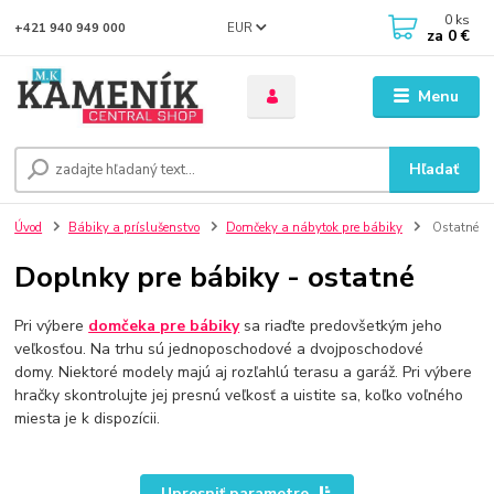
0
ks
EUR
+421 940 949 000
za
0 €
Menu
Hľadať
Úvod
Bábiky a príslušenstvo
Domčeky a nábytok pre bábiky
Ostatné
Doplnky pre bábiky - ostatné
Pri výbere
domčeka pre bábiky
sa riaďte predovšetkým jeho
veľkosťou. Na trhu sú jednoposchodové a dvojposchodové
domy. Niektoré modely majú aj rozľahlú terasu a garáž. Pri výbere
hračky skontrolujte jej presnú veľkosť a uistite sa, koľko voľného
miesta je k dispozícii.
Upresniť parametre