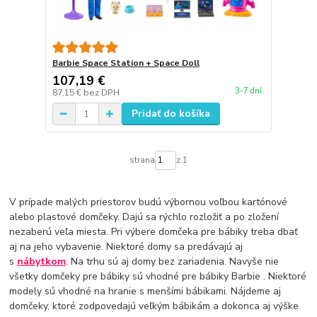
Barbie Space Station + Space Doll
107,19 €
3-7 dní
87,15 €
bez DPH
Pridať do košíka
strana
z 1
V prípade malých priestorov budú výbornou voľbou kartónové
alebo plastové domčeky. Dajú sa rýchlo rozložiť a po zložení
nezaberú veľa miesta. Pri výbere domčeka pre bábiky treba dbať
aj na jeho vybavenie. Niektoré domy sa predávajú aj
s
nábytkom
. Na trhu sú aj domy bez zariadenia. Navyše nie
všetky domčeky pre bábiky sú vhodné pre bábiky Barbie . Niektoré
modely sú vhodné na hranie s menšími bábikami. Nájdeme aj
domčeky, ktoré zodpovedajú veľkým bábikám a dokonca aj výške