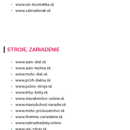
www.uni-kozmetika.sk
www.zahradnicek.sk
STROJE, ZARIADENIE
www.auto-diel.sk
www.auto-techna.sk
www.moto-diel.sk
www.profi-dielna.sk
www.polno-stroje.sk
www.krby-kotly.sk
www.stavebnictvo-online.sk
www.maxiobchod-naradie.sk
www.moto-prislusenstvo.sk
www.firemne-zariadenie.sk
www.nahradnediely.online
www.uni-zdrav.sk