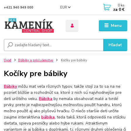
0
ks
EUR
+421 940 949 000
za
0 €
Menu
Hľadať
Úvod
Bábiky a príslušenstvo
Kočíky pre bábiky
Kočíky pre bábiky
Bábiky
môžu mať veľa rôznych typov, takže stojí za to sa na ne
pozrieť bližšie a rozhodnúť sa, ktoré z nich sú najvhodnejšie pre
deti určitého veku.
Bábika
by nemala obsahovať malé a tvrdé
prvky, preto je najbezpečnejšou možnosťou použiť handru, ktorú
možno použiť aj ako plyšovú hračku. O niečo staršie deti určite
zaujme interaktívna
bábika
, teda taká, ktorá odpovedá na otázku
dieťaťa, spieva pesničky alebo hýbe rukami. Atraktívnym
variantom je aj bábika s doplnkami, t.j. rôznymi druhmi oblečenia či