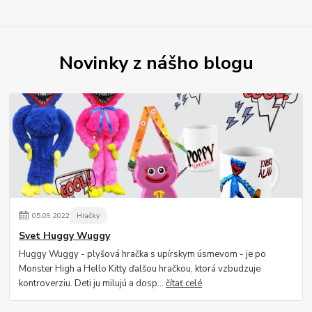
Novinky z nášho blogu
05
.
09
.
2022
Hračky
Svet Huggy Wuggy
Huggy Wuggy - plyšová hračka s upírskym úsmevom - je po
Monster High a Hello Kitty ďalšou hračkou, ktorá vzbudzuje
kontroverziu. Deti ju milujú a dosp...
čítať celé