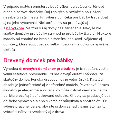
V prípade malých priestorov budú výbornou voľbou kartónové
alebo plastové domčeky. Dajú sa rýchlo rozložiť a po zložení
nezaberú veľa miesta. Pri výbere domčeka pre bábiky treba dbať
aj na jeho vybavenie. Niektoré domy sa predávajú aj
s
nábytkom
. Na trhu sú aj domy bez zariadenia. Navyše nie
všetky domčeky pre bábiky sú vhodné pre bábiky Barbie . Niektoré
modely sú vhodné na hranie s menšími bábikami. Nájdeme aj
domčeky, ktoré zodpovedajú veľkým bábikám a dokonca aj výške
dieťaťa.
Drevený domček pre bábiky
Výhodou
drevených domčekov pre bábiky
je ich spoľahlivosť a
veľmi estetické prevedenie. Pri hre dávajú dieťaťu náhradu za
skutočný domov. Ponuka drevodomov je veľmi široká. Katalóg
obsahuje jednofarebné aj viacfarebné modely. Povrchová úprava
modelov je elegantná a vkusná, čo môže osloviť dievčatá, najmä
tie, ktoré oceňujú sofistikovanú estetiku. Chatky sa predávajú bez
ďalšieho vybavenia alebo s komplet nábytkom a spotrebičmi. Pri
výbere prázdnej verzie, aby ste si dom zariadili sami, stojí za to
vybrať si nábytok vyrobený aj z dreva.