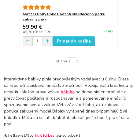
Mattel Polly Poket batoh skladacieho parku
zábavný park
59,90 €
3-7 dní
48,70 €
bez DPH
Pridať do košíka
strana
z 1
Interaktívne bábiky plnia predovšetkým vzdelávaciu úlohu. Dieťa
sa hrou učí a získava množstvo zručností. Rozvíja vašu kreativitu aj
empatiu. Možno práve vďaka
bábike
sa doma nielen hrať, ale aj
precvičovať počítanie a rozpoznávanie a pomenovanie emócií či
spoznávanie sveta zvukov. Veľa závisí od toho, akú zábavu
ponúka zakúpený model.Bábiky vyrábané dnes pripomínajú živé
bábätká. Môžu sa smiať , bľabotať, plakať, jesť, chodiť, plaziť sa a
pod .
Najkrajšie
bábiky
pre deti