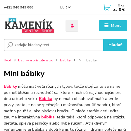
0
ks
EUR
+421 940 949 000
za
0 €
Menu
Hľadať
Úvod
Bábiky a príslušenstvo
Bábiky
Mini bábiky
Mini bábiky
Bábiky
môžu mať veľa rôznych typov, takže stojí za to sa na ne
pozrieť bližšie a rozhodnúť sa, ktoré z nich sú najvhodnejšie pre
deti určitého veku.
Bábika
by nemala obsahovať malé a tvrdé
prvky, preto je najbezpečnejšou možnosťou použiť handru, ktorú
možno použiť aj ako plyšovú hračku. O niečo staršie deti určite
zaujme interaktívna
bábika
, teda taká, ktorá odpovedá na otázku
dieťaťa, spieva pesničky alebo hýbe rukami. Atraktívnym
variantom je aj bábika s doplnkami, t.j. rôznymi druhmi oblečenia či