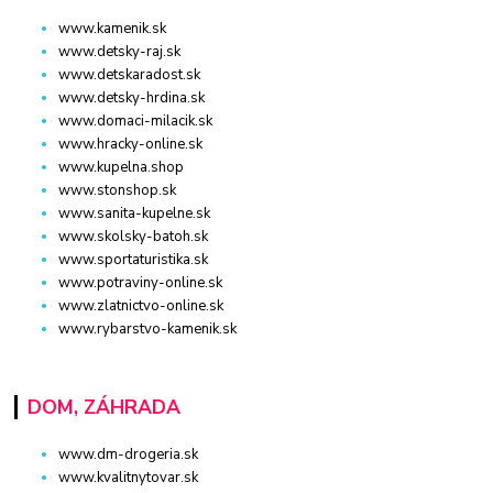
www.kamenik.sk
www.detsky-raj.sk
www.detskaradost.sk
www.detsky-hrdina.sk
www.domaci-milacik.sk
www.hracky-online.sk
www.kupelna.shop
www.stonshop.sk
www.sanita-kupelne.sk
www.skolsky-batoh.sk
www.sportaturistika.sk
www.potraviny-online.sk
www.zlatnictvo-online.sk
www.rybarstvo-kamenik.sk
DOM, ZÁHRADA
www.dm-drogeria.sk
www.kvalitnytovar.sk