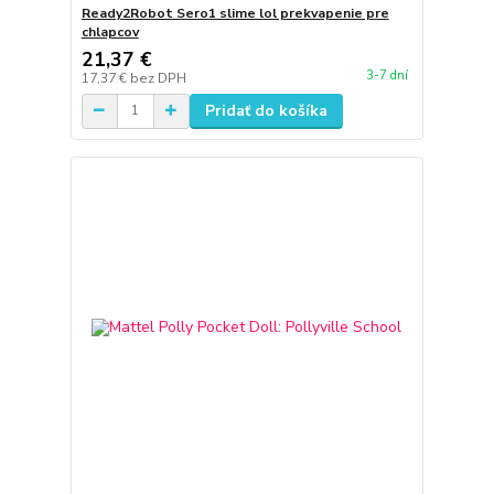
Ready2Robot Sero1 slime lol prekvapenie pre
chlapcov
21,37 €
3-7 dní
17,37 €
bez DPH
Pridať do košíka