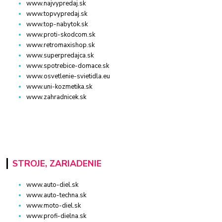
www.najvypredaj.sk
www.topvypredaj.sk
www.top-nabytok.sk
www.proti-skodcom.sk
www.retromaxishop.sk
www.superpredajca.sk
www.spotrebice-domace.sk
www.osvetlenie-svietidla.eu
www.uni-kozmetika.sk
www.zahradnicek.sk
STROJE, ZARIADENIE
www.auto-diel.sk
www.auto-techna.sk
www.moto-diel.sk
www.profi-dielna.sk