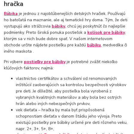
hračka
Bábika
je jednou z najobľúbenejších detských hračiek. Používajú
ho batoľatá na maznanie, ale aj tematické hry doma. Tým, že deti
vystupujú ako strážcovia
bábiky
, chcú jej poskytnúť čo najlepšie
podmienky. Preto široká ponuka postieľok a
kolísok pre bábiky
,
ktorým sa v nich bude dobre spať. V našom internetovom
obchode určite nájdete postieľku pre každú
bábiku
, medvedíka či
iného maskota .
Pri výbere
postieľky pre bábiky
je potrebné zvážiť niekoľko
kľúčových faktorov, najmä:
vlastníctvo certifikátov a schválení od renomovaných
inštitúcií zaoberajúcich sa kontrolou bezpečnosti výrobkov
pre deti. Je dôležité, aby postieľka bola vyrobená z
vybraných kvalitných materiálov a aby bola bez ostrých
hrán alebo iných nebezpečných prvkov,
vek dieťaťa – hračka by mala byť prispôsobená
schopnostiam dieťaťa v danom štádiu jeho vývoja. Preto
existujú postieľky pre bábiky určené pre deti rôzneho veku,
napr. 2+, 3+, 5+, 8+,