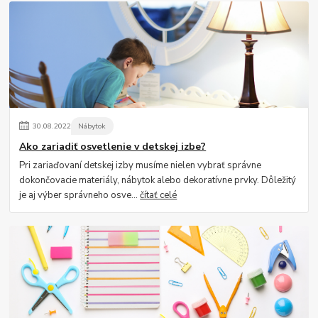
30
.
08
.
2022
Nábytok
Ako zariadiť osvetlenie v detskej izbe?
Pri zariaďovaní detskej izby musíme nielen vybrať správne
dokončovacie materiály, nábytok alebo dekoratívne prvky. Dôležitý
je aj výber správneho osve...
čítať celé