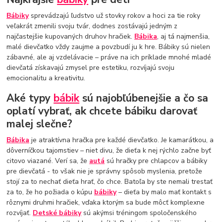
Bábiky
sprevádzajú ľudstvo už stovky rokov a hoci za tie roky
veľakrát zmenili svoju tvár, dodnes zostávajú jedným z
najčastejšie kupovaných druhov hračiek.
Bábika
, aj tá najmenšia,
malé dievčatko vždy zaujme a povzbudí ju k hre. Bábiky sú nielen
zábavné, ale aj vzdelávacie – práve na ich príklade mnohé mladé
dievčatá získavajú zmysel pre estetiku, rozvíjajú svoju
emocionalitu a kreativitu.
Aké typy
bábik
sú najobľúbenejšie a čo sa
oplatí vybrať, ak chcete bábiku darovať
malej slečne?
Bábika
je atraktívna hračka pre každé dievčatko. Je kamarátkou, a
dôverníčkou tajomstiev – niet divu, že dieťa k nej rýchlo začne byť
citovo viazané. Verí sa, že
autá
sú hračky pre chlapcov a bábiky
pre dievčatá - to však nie je správny spôsob myslenia, pretože
stojí za to nechať dieťa hrať, čo chce. Batoľa by ste nemali trestať
za to, že ho požiada o kúpu
bábiky
– dieťa by malo mať kontakt s
rôznymi druhmi hračiek, vďaka ktorým sa bude môcť komplexne
rozvíjať.
Detské bábiky
sú akýmsi tréningom spoločenského