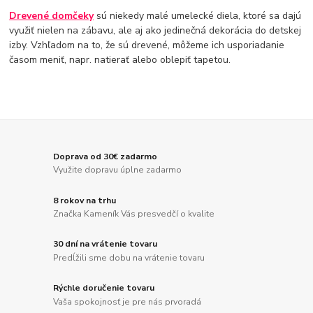
Drevené domčeky
sú niekedy malé umelecké diela, ktoré sa dajú
využiť nielen na zábavu, ale aj ako jedinečná dekorácia do detskej
izby. Vzhľadom na to, že sú drevené, môžeme ich usporiadanie
časom meniť, napr. natierať alebo oblepiť tapetou.
Doprava od 30€ zadarmo
Využite dopravu úplne zadarmo
8 rokov na trhu
Značka Kameník Vás presvedčí o kvalite
30 dní na vrátenie tovaru
Predĺžili sme dobu na vrátenie tovaru
Rýchle doručenie tovaru
Vaša spokojnosť je pre nás prvoradá