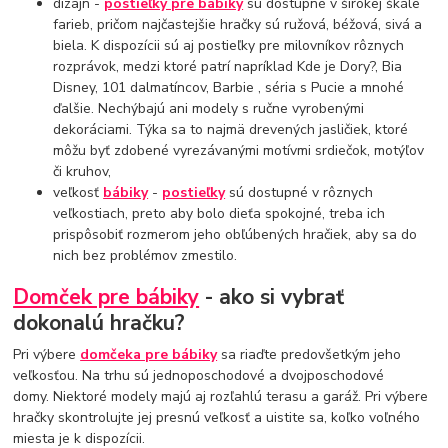
dizajn -
postieľky pre bábiky
sú dostupné v širokej škále
farieb, pričom najčastejšie hračky sú ružová, béžová, sivá a
biela. K dispozícii sú aj postieľky pre milovníkov rôznych
rozprávok, medzi ktoré patrí napríklad Kde je Dory?, Bia
Disney, 101 dalmatíncov, Barbie , séria s Pucie a mnohé
ďalšie. Nechýbajú ani modely s ručne vyrobenými
dekoráciami. Týka sa to najmä drevených jasličiek, ktoré
môžu byť zdobené vyrezávanými motívmi srdiečok, motýľov
či kruhov,
veľkosť
bábiky
-
postieľky
sú dostupné v rôznych
veľkostiach, preto aby bolo dieťa spokojné, treba ich
prispôsobiť rozmerom jeho obľúbených hračiek, aby sa do
nich bez problémov zmestilo.
Domček pre bábiky
- ako si vybrať
dokonalú hračku?
Pri výbere
domčeka pre bábiky
sa riaďte predovšetkým jeho
veľkosťou. Na trhu sú jednoposchodové a dvojposchodové
domy. Niektoré modely majú aj rozľahlú terasu a garáž. Pri výbere
hračky skontrolujte jej presnú veľkosť a uistite sa, koľko voľného
miesta je k dispozícii.