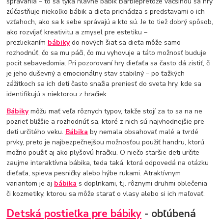
správania – to sa týka hlavne bábik Barbiepretože väčšinou sa hry
zúčastňuje niekoľko bábik a dieťa prichádza s predstavami o ich
vzťahoch, ako sa k sebe správajú a kto sú. Je to tiež dobrý spôsob,
ako rozvíjať kreativitu a zmysel pre estetiku –
prezliekaním
bábiky
do nových šiat sa dieťa môže samo
rozhodnúť, čo sa mu páči, čo mu vyhovuje a táto možnosť buduje
pocit sebavedomia. Pri pozorovaní hry dieťaťa sa často dá zistiť, či
je jeho duševný a emocionálny stav stabilný – po ťažkých
zážitkoch sa ich deti často snažia preniesť do sveta hry, kde sa
identifikujú s niektorou z hračiek.
Bábiky
môžu mať veľa rôznych typov, takže stojí za to sa na ne
pozrieť bližšie a rozhodnúť sa, ktoré z nich sú najvhodnejšie pre
deti určitého veku.
Bábika
by nemala obsahovať malé a tvrdé
prvky, preto je najbezpečnejšou možnosťou použiť handru, ktorú
možno použiť aj ako plyšovú hračku. O niečo staršie deti určite
zaujme interaktívna bábika, teda taká, ktorá odpovedá na otázku
dieťaťa, spieva pesničky alebo hýbe rukami. Atraktívnym
variantom je aj
bábika
s doplnkami, t.j. rôznymi druhmi oblečenia
či kozmetiky, ktorou sa môže starať o vlasy alebo si ich maľovať.
Detská postieľka pre bábiky
- obľúbená