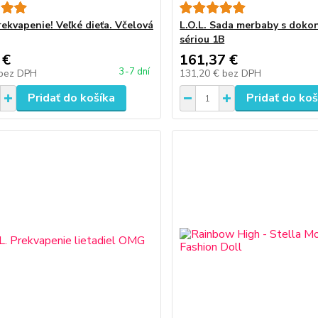
rekvapenie! Veľké dieťa. Včelová
L.O.L. Sada merbaby s doko
sériou 1B
 €
161,37 €
3-7 dní
bez DPH
131,20 €
bez DPH
Pridať do košíka
Pridať do koš