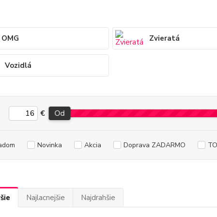
OMG
Zvieratá
Vozidlá
€
Od
adom
Novinka
Akcia
Doprava ZADARMO
TO
šie
Najlacnejšie
Najdrahšie