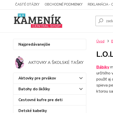
ČASTÉ OTÁZKY
OBCHODNÉ PODMIENKY
REKLAMÁCIA - 
Úvod
B
Najpredávanejšie
L.O.
AKTOVKY A ŠKOLSKÉ TAŠKY
Bábiky
mô
určitého 
Aktovky pre prvákov
použiť aj
spieva pe
Batohy do škôlky
ktorou sa
Cestovné kufre pre deti
Detské kabelky