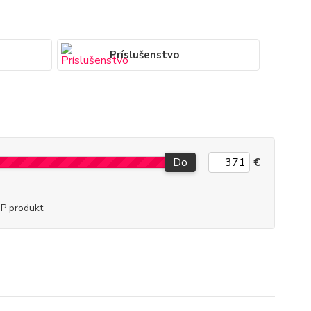
Príslušenstvo
Do
€
P produkt