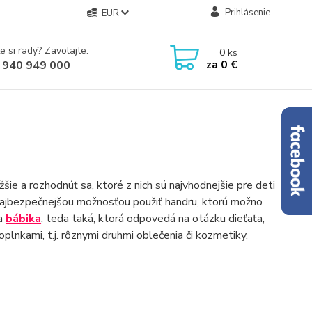
Prihlásenie
EUR
e si rady? Zavolajte.
0
ks
za
0 €
 940 949 000
žšie a rozhodnúť sa, ktoré z nich sú najvhodnejšie pre deti
najbezpečnejšou možnosťou použiť handru, ktorú možno
na
bábika
, teda taká, ktorá odpovedá na otázku dieťaťa,
plnkami, t.j. rôznymi druhmi oblečenia či kozmetiky,