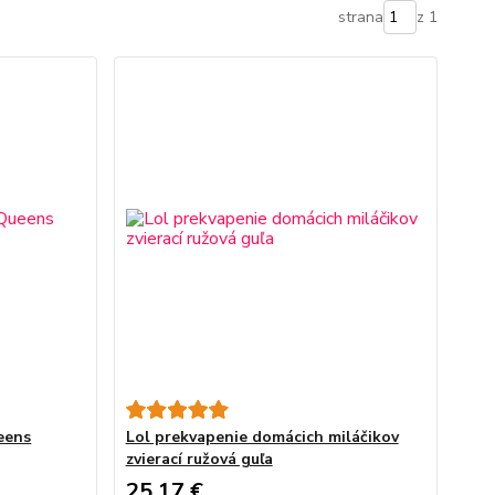
strana
z 1
eens
Lol prekvapenie domácich miláčikov
zvierací ružová guľa
25,17 €