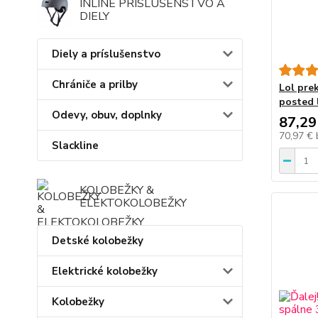
INLINE PRÍSLUŠENSTVO A
DIELY
Diely a príslušenstvo
Chrániče a prilby
Lol pre
posted 
Odevy, obuv, doplnky
87,29
70,97 €
Slackline
KOLOBEŽKY &
ELEKTOKOLOBEŽKY
Detské kolobežky
Elektrické kolobežky
Kolobežky