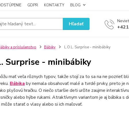
ODSTÚPENIE
GDPR
KONTAKTY
BLOG
Neviet
Hľadať
+421
ábiky a príslušenstvo
Bábiky
L.O.L. Surprise - minibábiky
L. Surprise - minibábiky
žu mať veľa rôznych typov, takže stojí za to sa na ne pozrieť bli
veku.
Bábika
by nemala obsahovať malé a tvrdé prvky, preto je 
 ako plyšovú hračku. O niečo staršie deti určite zaujme interaktív
sničky alebo hýbe rukami. Atraktívnym variantom je aj bábika s do
 môže starať o vlasy alebo si ich maľovať.