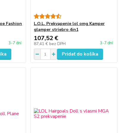
oe Fashion
L.O.L. Prekvapenie lol omg Kamper
glamper striebro 4in1
107,52 €
3-7 dní
3-7 dní
87,41 €
bez DPH
íka
Pridať do košíka