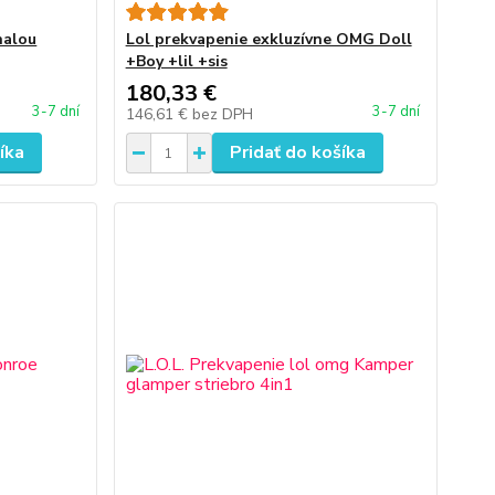
nalou
Lol prekvapenie exkluzívne OMG Doll
+Boy +lil +sis
180,33 €
3-7 dní
3-7 dní
146,61 €
bez DPH
íka
Pridať do košíka