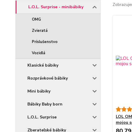
Zobrazuje
L.O.L. Surprise - minibábiky
OMG
Zvieratá
Príslušenstvo
Vozidlá
Klasické bábiky
Rozprávkové bábiky
Mini bábiky
Bábiky Baby born
LOL OMG
L.O.L. Surprise
mojou s
80,79
Zberateľské bábiky