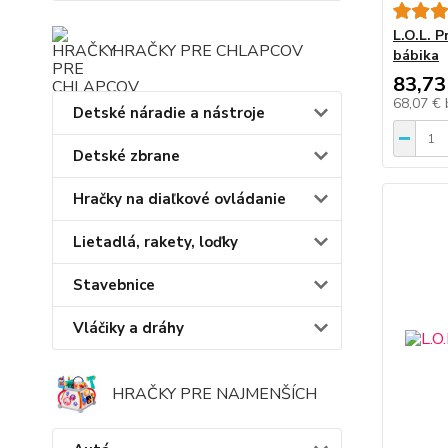
L.O.L. P
HRAČKY PRE CHLAPCOV
bábika
83,73
68,07 €
Detské náradie a nástroje
Detské zbrane
Hračky na diaľkové ovládanie
Lietadlá, rakety, loďky
Stavebnice
Vláčiky a dráhy
HRAČKY PRE NAJMENŠÍCH