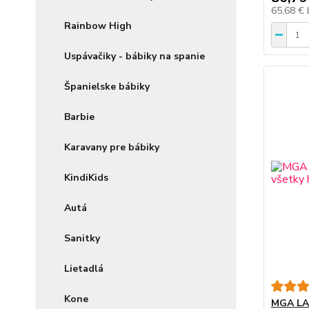
65,68 €
Rainbow High
Uspávačiky - bábiky na spanie
Španielske bábiky
Barbie
Karavany pre bábiky
KindiKids
Autá
Sanitky
Lietadlá
Kone
MGA LAL