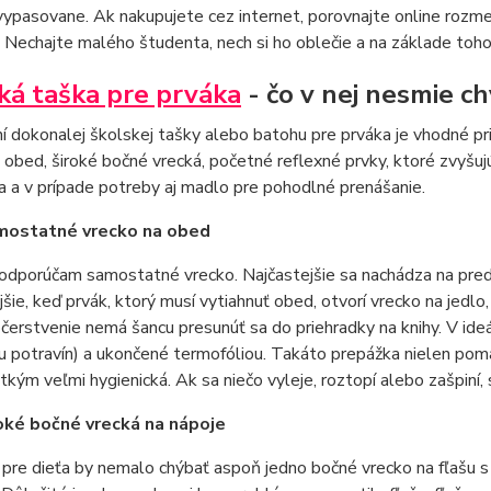
vypasovane. Ak nakupujete cez internet, porovnajte online rozm
Nechajte malého študenta, nech si ho oblečie a na základe toho u
ká taška pre prváka
- čo v nej nesmie c
ní dokonalej školskej tašky alebo batohu pre prváka je vhodné 
 obed, široké bočné vrecká, početné reflexné prvky, ktoré zvyšuj
a a v prípade potreby aj madlo pre pohodlné prenášanie.
mostatné vrecko na obed
dporúčam samostatné vrecko. Najčastejšie sa nachádza na predn
šie, keď prvák, ktorý musí vytiahnuť obed, otvorí vrecko na jedlo
bčerstvenie nemá šancu presunúť sa do priehradky na knihy. V ide
u potravín) a ukončené termofóliou. Takáto prepážka nielen pomá
kým veľmi hygienická. Ak sa niečo vyleje, roztopí alebo zašpiní,
oké bočné vrecká na nápoje
pre dieťa by nemalo chýbať aspoň jedno bočné vrecko na fľašu s p