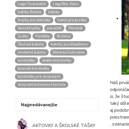
Lego Overwatch
LegoStar Wars
bábiky Barbie
bábiky
hračky pre dievčatá
batoh pre prváka
školské tašky
peračník
Peračník
Zošity
Pastelky
Nožnice
Školské batohy
batohy pre tínedžerov
moderné batohy
Inline korčuľovanie
kolobežky
elektrokolobežky
klasické kolobežky
kolobežky pre dospelých
Náš prváč
dvojradé kolieskové korčule
odporúčan
si, že št
taký dôle
Najpredávanejšie
aj podobn
priestran
, zvierac
AKTOVKY A ŠKOLSKÉ TAŠKY