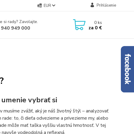
Prihlásenie
EUR
e si rady? Zavolajte.
0
ks
za
0 €
 940 949 000
?
 umenie vybrať si
 musíme zvážiť, aký je náš životný štýl – analyzovať
 rade: to, či dieťa odvezieme a privezieme my, alebo
ade môže mať taška vyššiu vlastnú hmotnosť. V tej
e navyše vodeodolná a reflexná.