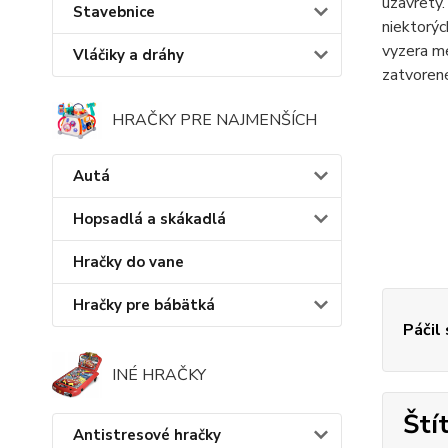
uzavretý.
Stavebnice
niektorýc
vyzera me
Vláčiky a dráhy
zatvorené,
HRAČKY PRE NAJMENŠÍCH
Autá
Hopsadlá a skákadlá
Hračky do vane
Hračky pre bábätká
Páčil
INÉ HRAČKY
Ští
Antistresové hračky