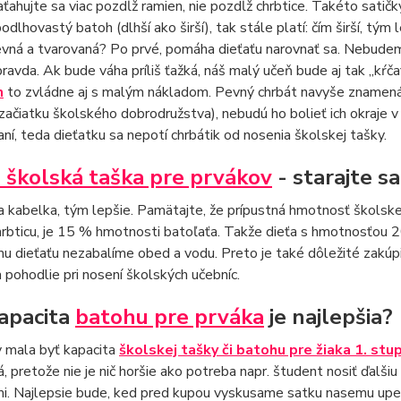
aťahujte sa viac pozdĺž ramien, nie pozdĺž chrbtice. Takéto satičky
odlhovastý batoh (dlhší ako širší), tak stále platí: čím širší, tý
vná a tvarovaná? Po prvé, pomáha dieťaťu narovnať sa. Nebudem p
 pravda. Ak bude váha príliš ťažká, náš malý učeň bude aj tak „kŕ
m
to zvládne aj s malým nákladom. Pevný chrbát navyše znamená, ž
začiatku školského dobrodružstva), nebudú ho bolieť ich okraje v 
ní, teda dieťatku sa nepotí chrbátik od nosenia školskej tašky.
 školská taška pre prvákov
- starajte sa
a kabelka, tým lepšie. Pamätajte, že prípustná hmotnosť školske
rbticu, je 15 % hmotnosti batoľaťa. Takže dieťa s hmotnosťou 20 
u dieťaťu nezabalíme obed a vodu. Preto je také dôležité zakúpi
 pohodlie pri nosení školských učebníc.
apacita
batohu pre prváka
je najlepšia?
y mala byť kapacita
školskej tašky či batohu pre žiaka 1. stu
lá, pretože nie je nič horšie ako potreba napr. študent nosiť ďal
mi. Najlepsie bude, ked pred kupou vyskusame satku nasemu upe