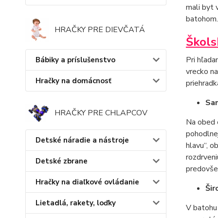
mali byt 
batohom. 
HRAČKY PRE DIEVČATÁ
Škols
Pri hľada
Bábiky a príslušenstvo
vrecko na
Hračky na domácnosť
priehradk
Sa
HRAČKY PRE CHLAPCOV
Na obed o
pohodlnej
Detské náradie a nástroje
hlavu“, o
rozdrveni
Detské zbrane
predovšet
Hračky na diaľkové ovládanie
Šir
Lietadlá, rakety, loďky
V batohu 