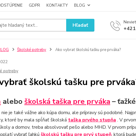
ODSTÚPENIE
GDPR
KONTAKTY
BLOG
Neviet
Hľadať
+421
BLOG
Školské potreby
Ako vybrať školskú tašku pre prváka?
2022
é potreby
vybrať školskú tašku pre prváka
h
alebo
školská taška pre prváka
– ťažké
nie je také vážne ako kúpa domu, ale prípravy sú podobné. Najprv
y, ktoré by mala spĺňať školská
taška prvého stupňa
. V prvom
 školy a domov, treba absolvovať pešo alebo MHD. V prvom príp
 oplatí vybrať ľahkú
školskú tašku pre prvý stupeň
, ktorá bud