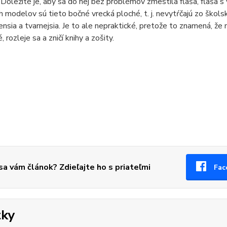
 Dôležité je, aby sa do nej bez problémov zmestila fľaša, fľaša s
h modelov sú tieto bočné vrecká ploché, t. j. nevytŕčajú zo školskej
nsia a tvarnejsia. Je to ale nepraktické, pretože to znamená, že ná
 rozleje sa a zničí knihy a zošity.
 sa vám článok? Zdieľajte ho s priateľmi
Fac
tky