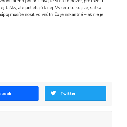
 vodou alebo pohár. Dávajte si na to pozor, pretože u
 tašky, ale priliehajú k nej. Vyzera to krajsie, satka
poj musíte nosiť vo vnútri, čo je riskantné – ak nie je
ebook
Twitter