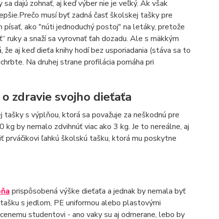
 sa dajú zohnať, aj keď výber nie je veľký. Ak však
m lepšie.Prečo musí byť zadná časť školskej tašky pre
ísať, ako "núti jednoduchý postoj" na letáky, pretože
čať“ ruky a snaží sa vyrovnať ťah dozadu. Ale s mäkkým
e aj keď dieťa knihy hodí bez usporiadania (stáva sa to
chrbte. Na druhej strane profilácia pomáha pri
 o zdravie svojho dieťaťa
j tašky s výplňou, ktorá sa považuje za neškodnú pre
kg by nemalo zdvihnúť viac ako 3 kg. Je to nereálne, aj
ť prváčikovi ľahkú školskú tašku, ktorá mu poskytne
pňa
prispôsobená výške dieťaťa a jednak by nemala byť
šiu tašku s jedlom, PE uniformou alebo plastovými
cenemu studentovi - ano vaky su aj odmerane, lebo by