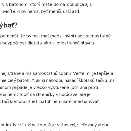
ery s batohom, ktorý máte doma, dokonca aj s
vidíte, či by nemal byť menší, užší atď.
hýbať?
pripomenúť, že by mal mať medzi inými napr. samostatné
ú bezpečnosť dieťaťa, ako aj priestranná hlavná
ej strane a má samostatnú sponu. Verte mi: je lepšie a
, nie celý batoh. A ak si náhodou nasadí školskú tašku „na
álnom prípade je vrecko vystužené (ochrana proti
ha neroztopiť sa chlebíčky v horúčave, ale je
 stačí komoru utrieť, batoh nemusíte hneď umývať.
itím. Nezáleží na tom, či je vstavaný, sieťovaný alebo