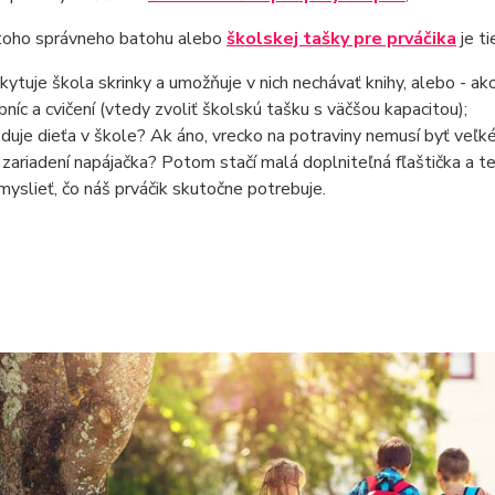
 toho správneho batohu alebo
školskej tašky pre prváčika
je t
kytuje škola skrinky a umožňuje v nich nechávať knihy, alebo - a
bníc a cvičení (vtedy zvoliť školskú tašku s väčšou kapacitou);
duje dieťa v škole? Ak áno, vrecko na potraviny nemusí byť veľké
v zariadení napájačka? Potom stačí malá doplniteľná fľaštička a 
myslieť, čo náš prváčik skutočne potrebuje.