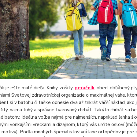
ik je ešte malé dieťa. Knihy, zošity,
peračník
, obed, obľúbený ply
iami Svetovej zdravotníckej organizácie o maximálnej váhe, ktor
udent si v batohu či taške odnesie dva až trikrát väčší náklad, ako
žitý, najmä tuhý a správne tvarovaný chrbát. Takýto chrbát sa bež
é batohy. Ideálna voľba najmä pre najmenších, napríklad ľahká 
nými vonkajšími vreckami a dizajnom, ktorý vás určite osloví (môž
ie motívy). Podľa mnohých špecialistov vrátane ortopédov je pre zd