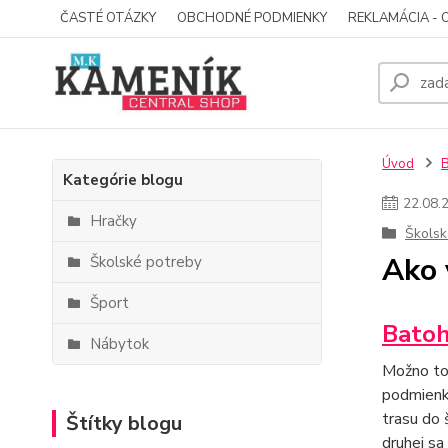
ČASTÉ OTÁZKY
OBCHODNÉ PODMIENKY
REKLAMÁCIA - 
Úvod
Kategórie blogu
22
.
08
.
Hračky
Školsk
Ako 
Školské potreby
Šport
Bato
Nábytok
Možno to 
podmienk
trasu do
Štítky blogu
druhej sa