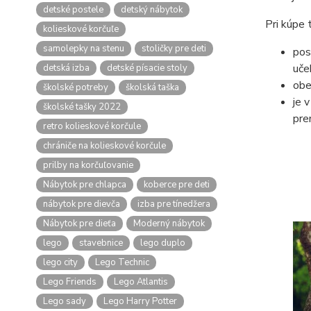
detské postele
detský nábytok
Pri kúpe
kolieskové korčuľe
samolepky na stenu
stoličky pre deti
pos
uče
detská izba
detské písacie stoly
obe
školské potreby
školská taška
je 
školské tašky 2022
pre
retro kolieskové korčule
chrániče na kolieskové korčule
prilby na korčuľovanie
Nábytok pre chlapca
koberce pre deti
nábytok pre dievča
izba pre tínedžera
Nábytok pre dieťa
Moderný nábytok
lego
stavebnice
lego duplo
lego city
Lego Technic
Lego Friends
Lego Atlantis
Lego sady
Lego Harry Potter