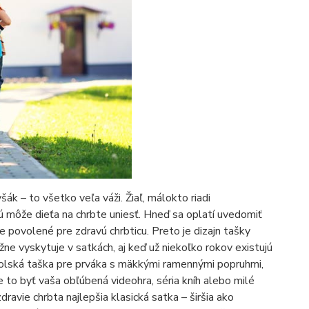
šák – to všetko veľa váži. Žiaľ, málokto riadi
ú môže dieťa na chrbte uniesť. Hneď sa oplatí uvedomiť
 je povolené pre zdravú chrbticu. Preto je dizajn tašky
ne vyskytuje v satkách, aj keď už niekoľko rokov existujú
školská taška pre prváka s mäkkými ramennými popruhmi,
e to byť vaša obľúbená videohra, séria kníh alebo milé
ravie chrbta najlepšia klasická satka – širšia ako