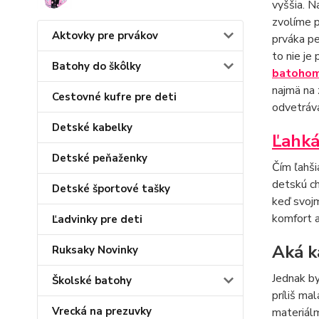
vyššia. N
zvolíme p
Aktovky pre prvákov
prváka pe
to nie je
Batohy do škôlky
batoho
najmä na 
Cestovné kufre pre deti
odvetráva
Detské kabelky
Ľahká
Detské peňaženky
Čím ľahši
detskú ch
Detské športové tašky
keď svojm
komfort a
Ľadvinky pre deti
Aká k
Ruksaky Novinky
Jednak b
Školské batohy
príliš ma
Vrecká na prezuvky
materiál