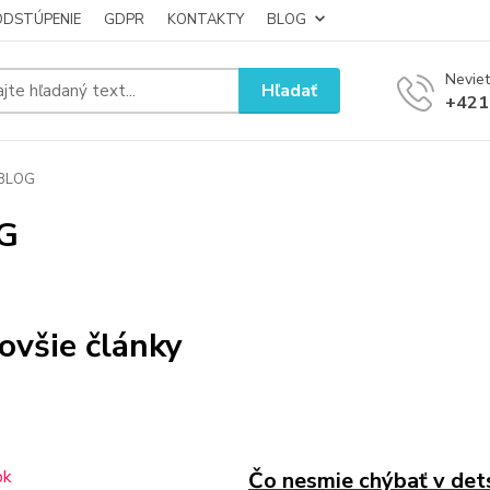
ODSTÚPENIE
GDPR
KONTAKTY
BLOG
Neviet
Hľadať
+421
BLOG
G
ovšie články
Čo nesmie chýbať v dets