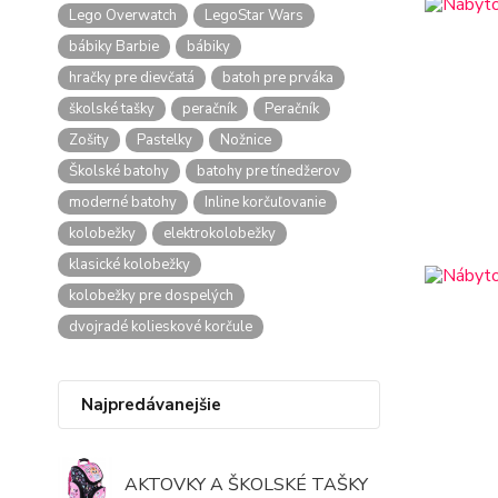
Lego Overwatch
LegoStar Wars
bábiky Barbie
bábiky
hračky pre dievčatá
batoh pre prváka
školské tašky
peračník
Peračník
Zošity
Pastelky
Nožnice
Školské batohy
batohy pre tínedžerov
moderné batohy
Inline korčuľovanie
kolobežky
elektrokolobežky
klasické kolobežky
kolobežky pre dospelých
dvojradé kolieskové korčule
Najpredávanejšie
AKTOVKY A ŠKOLSKÉ TAŠKY