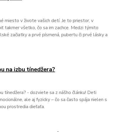
miesto v živote vašich detí. Je to priestor, v
iť takmer všetko, čo sa im zachce. Medzi týmito
lské začiatky a prvé písmená, pubertu či prvé lásky a
u na izbu tínedžera?
u tínedžera? - dozviete sa z nášho článku! Deti
mocionálne, ale aj fyzicky – čo sa často spája nielen s
ou prostredia dieťaťa.