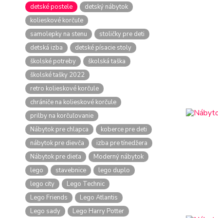
detské postele
detský nábytok
kolieskové korčuľe
samolepky na stenu
stoličky pre deti
detská izba
detské písacie stoly
školské potreby
školská taška
školské tašky 2022
retro kolieskové korčule
chrániče na kolieskové korčule
prilby na korčuľovanie
Nábytok pre chlapca
koberce pre deti
nábytok pre dievča
izba pre tínedžera
Nábytok pre dieťa
Moderný nábytok
lego
stavebnice
lego duplo
lego city
Lego Technic
Lego Friends
Lego Atlantis
Lego sady
Lego Harry Potter