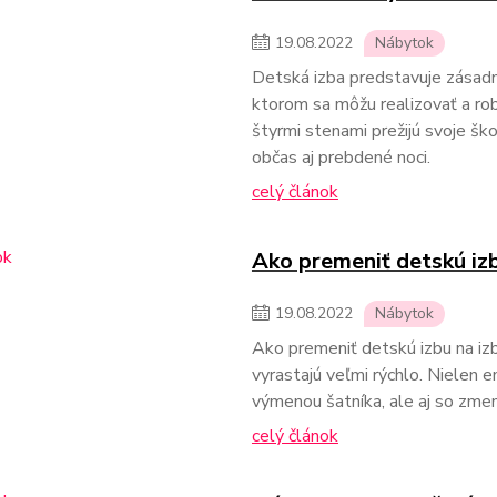
19
.
08
.
2022
Nábytok
Detská izba predstavuje zásadné 
ktorom sa môžu realizovať a rob
štyrmi stenami prežijú svoje ško
občas aj prebdené noci.
celý článok
Ako premeniť detskú izb
19
.
08
.
2022
Nábytok
Ako premeniť detskú izbu na izb
vyrastajú veľmi rýchlo. Nielen e
výmenou šatníka, ale aj so zmen
celý článok