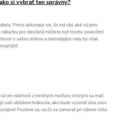
ako si vybrať ten správny?
dieťa. Preto dokonale vie, čo má rád, aké sú jeho
re nábytku pre dievčatá môžete byť trochu zaskočení
hovor s vašou dcérou a nasledujúce rady by však
rozptýliť.
To sú len niektoré z mnohých motívov, ktorými sa malí
jú vaši obľúbení hrdinovia, ako bude vyzerať izba snov
rejme! Pozrime sa, na čo sa zamerať pri výbere toho
.