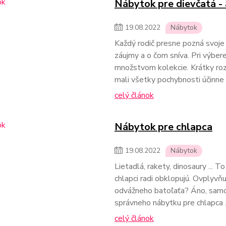
Nábytok pre dievčatá - 
19
.
08
.
2022
Nábytok
Každý rodič presne pozná svoje 
záujmy a o čom sníva. Pri výbe
množstvom kolekcie. Krátky roz
mali všetky pochybnosti účinne 
celý článok
Nábytok pre chlapca
19
.
08
.
2022
Nábytok
Lietadlá, rakety, dinosaury ... 
chlapci radi obklopujú. Ovplyvňu
odvážneho batoľaťa? Áno, samoz
správneho nábytku pre chlapca 
celý článok