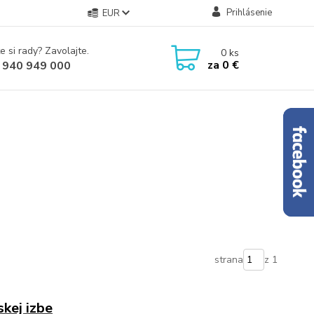
Prihlásenie
EUR
e si rady? Zavolajte.
0
ks
za
0 €
 940 949 000
strana
z 1
kej izbe