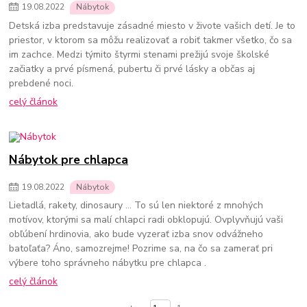
19
.
08
.
2022
Nábytok
Detská izba predstavuje zásadné miesto v živote vašich detí. Je to
priestor, v ktorom sa môžu realizovať a robiť takmer všetko, čo sa
im zachce. Medzi týmito štyrmi stenami prežijú svoje školské
začiatky a prvé písmená, pubertu či prvé lásky a občas aj
prebdené noci.
celý článok
Nábytok pre chlapca
19
.
08
.
2022
Nábytok
Lietadlá, rakety, dinosaury ... To sú len niektoré z mnohých
motívov, ktorými sa malí chlapci radi obklopujú. Ovplyvňujú vaši
obľúbení hrdinovia, ako bude vyzerať izba snov odvážneho
batoľaťa? Áno, samozrejme! Pozrime sa, na čo sa zamerať pri
výbere toho správneho nábytku pre chlapca .
celý článok