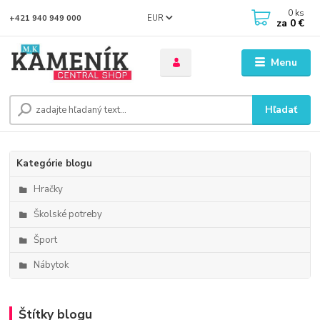
0
ks
EUR
+421 940 949 000
za
0 €
Menu
Hľadať
Kategórie blogu
Hračky
Školské potreby
Šport
Nábytok
Štítky blogu