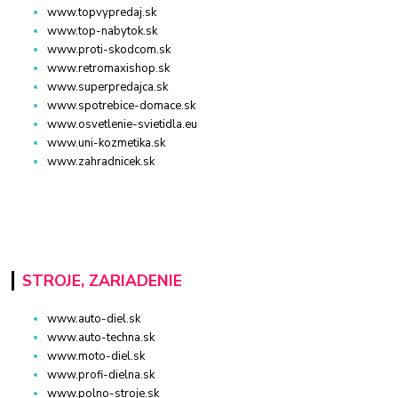
www.topvypredaj.sk
www.top-nabytok.sk
www.proti-skodcom.sk
www.retromaxishop.sk
www.superpredajca.sk
www.spotrebice-domace.sk
www.osvetlenie-svietidla.eu
www.uni-kozmetika.sk
www.zahradnicek.sk
STROJE, ZARIADENIE
www.auto-diel.sk
www.auto-techna.sk
www.moto-diel.sk
www.profi-dielna.sk
www.polno-stroje.sk