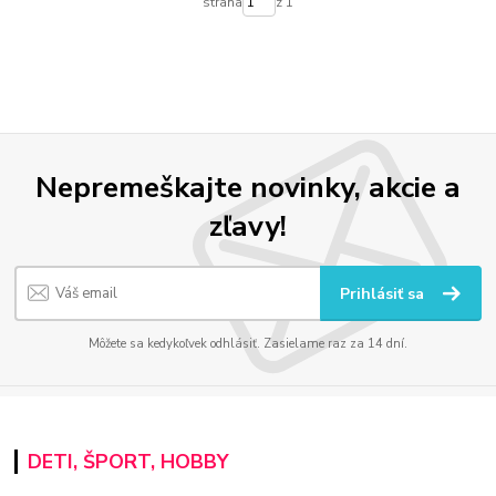
strana
z 1
Nepremeškajte novinky, akcie a
zľavy!
Prihlásiť sa
Môžete sa kedykoľvek odhlásiť. Zasielame raz za 14 dní.
DETI, ŠPORT, HOBBY