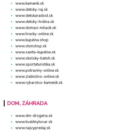
www.kamenik.sk
www.detsky-raj.sk
www.detskaradost.sk
www.detsky-hrdina.sk
www.domaci-milacik.sk
www.hracky-online.sk
www.kupelna.shop
www.stonshop.sk
www.sanita-kupelne.sk
www.skolsky-batoh.sk
www.sportaturistika.sk
www.potraviny-online.sk
www.zlatnictvo-online.sk
www.rybarstvo-kamenik.sk
DOM, ZÁHRADA
www.dm-drogeria.sk
www.kvalitnytovar.sk
www.najvypredaj.sk