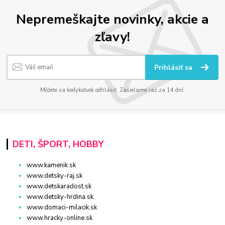
Nepremeškajte novinky, akcie a
zľavy!
Prihlásiť sa
Môžete sa kedykoľvek odhlásiť. Zasielame raz za 14 dní.
DETI, ŠPORT, HOBBY
www.kamenik.sk
www.detsky-raj.sk
www.detskaradost.sk
www.detsky-hrdina.sk
www.domaci-milacik.sk
www.hracky-online.sk