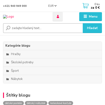
0
ks
EUR
+421 940 949 000
za
0 €
Menu
Hľadať
Kategórie blogu
Hračky
Školské potreby
Šport
Nábytok
Štítky blogu
detské postele
detský nábytok
kolieskové korčuľe