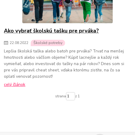
Ako vybrať školskú tašku pre prváka?
22
.
08
.
2022
Školské potreby
Lepšia školská taška alebo batoh pre prváka? Trvať na menšej
hmotnosti alebo väčšom objeme? Kúpiť lacnejšie a každý rok
vymieňať, alebo investovať do tašky na pár rokov? Dnes som si
pre vás pripravil cheat sheet, vďaka ktorému zistíte, na čo sa
oplatí venovať pozornosť!
celý článok
strana
z 1