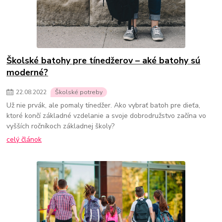
Školské batohy pre tínedžerov – aké batohy sú
moderné?
22
.
08
.
2022
Školské potreby
Už nie prvák, ale pomaly tínedžer. Ako vybrať batoh pre dieťa,
ktoré končí základné vzdelanie a svoje dobrodružstvo začína vo
vyšších ročníkoch základnej školy?
celý článok