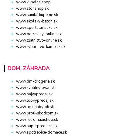
www.kupelna.shop
www.stonshop.sk
www.sanita-kupelne.sk
www.skolsky-batoh.sk
www.sportaturistika.sk
www.potraviny-online.sk
www.zlatnictvo-online.sk
www.rybarstvo-kamenik.sk
DOM, ZÁHRADA
www.dm-drogeria.sk
www.kvalitnytovar.sk
www.najvypredaj.sk
www.topvypredaj.sk
www.top-nabytok.sk
www.proti-skodcom.sk
www.retromaxishop.sk
www.superpredajca.sk
www.spotrebice-domace.sk