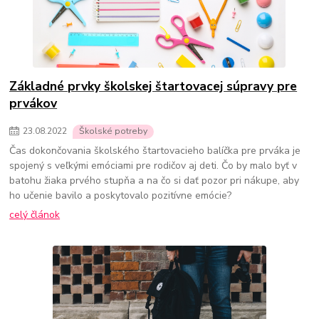
Základné prvky školskej štartovacej súpravy pre
prvákov
23
.
08
.
2022
Školské potreby
Čas dokončovania školského štartovacieho balíčka pre prváka je
spojený s veľkými emóciami pre rodičov aj deti. Čo by malo byť v
batohu žiaka prvého stupňa a na čo si dať pozor pri nákupe, aby
ho učenie bavilo a poskytovalo pozitívne emócie?
celý článok