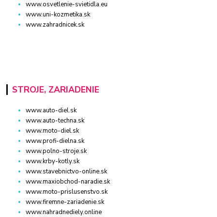
www.osvetlenie-svietidla.eu
www.uni-kozmetika.sk
www.zahradnicek.sk
STROJE, ZARIADENIE
www.auto-diel.sk
www.auto-techna.sk
www.moto-diel.sk
www.profi-dielna.sk
www.polno-stroje.sk
www.krby-kotly.sk
www.stavebnictvo-online.sk
www.maxiobchod-naradie.sk
www.moto-prislusenstvo.sk
www.firemne-zariadenie.sk
www.nahradnediely.online