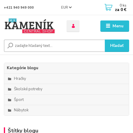
0
ks
EUR
+421 940 949 000
za
0 €
Menu
Hľadať
Kategórie blogu
Hračky
Školské potreby
Šport
Nábytok
Štítky blogu