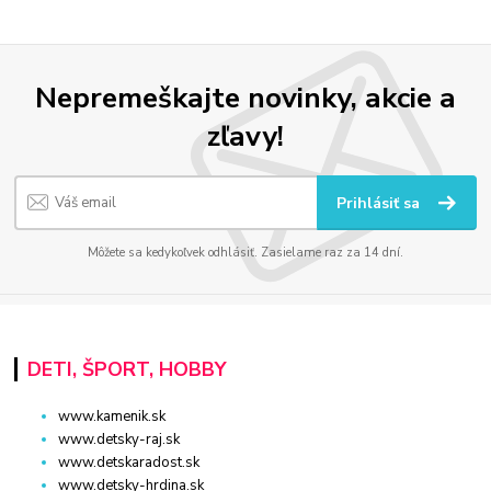
Nepremeškajte novinky, akcie a
zľavy!
Prihlásiť sa
Môžete sa kedykoľvek odhlásiť. Zasielame raz za 14 dní.
DETI, ŠPORT, HOBBY
www.kamenik.sk
www.detsky-raj.sk
www.detskaradost.sk
www.detsky-hrdina.sk