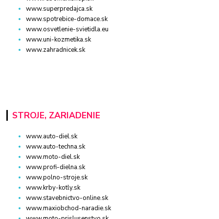
www.superpredajca.sk
www.spotrebice-domace.sk
www.osvetlenie-svietidla.eu
www.uni-kozmetika.sk
www.zahradnicek.sk
STROJE, ZARIADENIE
www.auto-diel.sk
www.auto-techna.sk
www.moto-diel.sk
www.profi-dielna.sk
www.polno-stroje.sk
www.krby-kotly.sk
www.stavebnictvo-online.sk
www.maxiobchod-naradie.sk
www.moto-prislusenstvo.sk