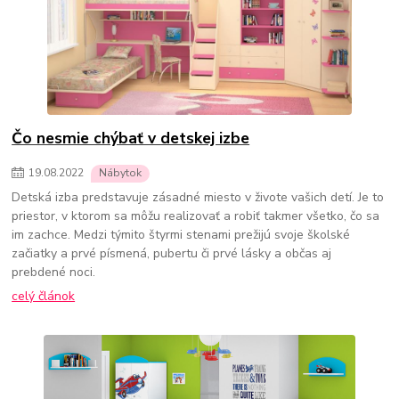
Čo nesmie chýbať v detskej izbe
19
.
08
.
2022
Nábytok
Detská izba predstavuje zásadné miesto v živote vašich detí. Je to
priestor, v ktorom sa môžu realizovať a robiť takmer všetko, čo sa
im zachce. Medzi týmito štyrmi stenami prežijú svoje školské
začiatky a prvé písmená, pubertu či prvé lásky a občas aj
prebdené noci.
celý článok