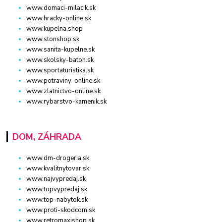
www.domaci-milacik.sk
www.hracky-online.sk
www.kupelna.shop
www.stonshop.sk
www.sanita-kupelne.sk
www.skolsky-batoh.sk
www.sportaturistika.sk
www.potraviny-online.sk
www.zlatnictvo-online.sk
www.rybarstvo-kamenik.sk
DOM, ZÁHRADA
www.dm-drogeria.sk
www.kvalitnytovar.sk
www.najvypredaj.sk
www.topvypredaj.sk
www.top-nabytok.sk
www.proti-skodcom.sk
www.retromaxishop.sk