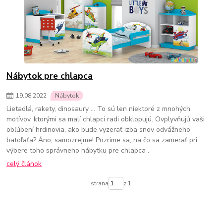
Nábytok pre chlapca
19
.
08
.
2022
Nábytok
Lietadlá, rakety, dinosaury ... To sú len niektoré z mnohých
motívov, ktorými sa malí chlapci radi obklopujú. Ovplyvňujú vaši
obľúbení hrdinovia, ako bude vyzerať izba snov odvážneho
batoľaťa? Áno, samozrejme! Pozrime sa, na čo sa zamerať pri
výbere toho správneho nábytku pre chlapca .
celý článok
strana
z 1