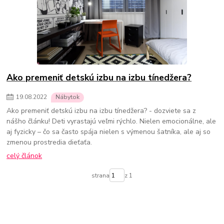
Ako premeniť detskú izbu na izbu tínedžera?
19
.
08
.
2022
Nábytok
Ako premeniť detskú izbu na izbu tínedžera? - dozviete sa z
nášho článku! Deti vyrastajú veľmi rýchlo. Nielen emocionálne, ale
aj fyzicky – čo sa často spája nielen s výmenou šatníka, ale aj so
zmenou prostredia dieťaťa.
celý článok
strana
z 1