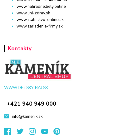
www.firemne-zariadenie.sk
www.nahradnediely.online
www.uni-zdrav.sk
www.zlatnictvo-online.sk
www.zariadenie-firmy.sk
Kontakty
WWW.DETSKY-RAJ.SK
+421 940 949 000
info@kamenik.sk