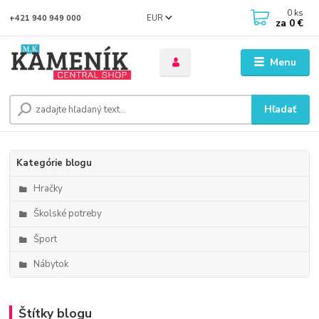
0
ks
EUR
+421 940 949 000
za
0 €
Menu
Hľadať
Kategórie blogu
Hračky
Školské potreby
Šport
Nábytok
Štítky blogu