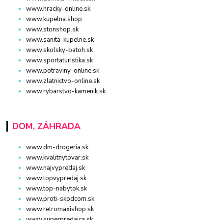
www.hracky-online.sk
www.kupelna.shop
www.stonshop.sk
www.sanita-kupelne.sk
www.skolsky-batoh.sk
www.sportaturistika.sk
www.potraviny-online.sk
www.zlatnictvo-online.sk
www.rybarstvo-kamenik.sk
DOM, ZÁHRADA
www.dm-drogeria.sk
www.kvalitnytovar.sk
www.najvypredaj.sk
www.topvypredaj.sk
www.top-nabytok.sk
www.proti-skodcom.sk
www.retromaxishop.sk
www.superpredajca.sk