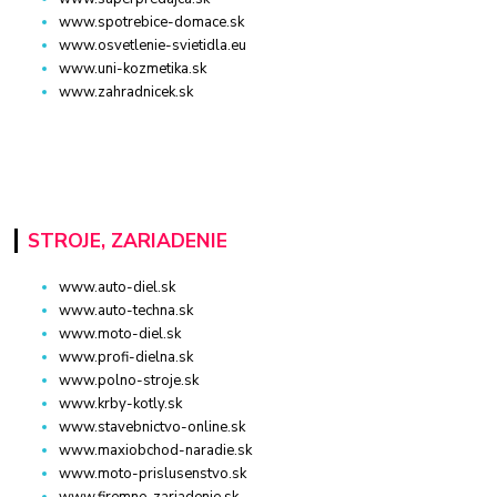
www.spotrebice-domace.sk
www.osvetlenie-svietidla.eu
www.uni-kozmetika.sk
www.zahradnicek.sk
STROJE, ZARIADENIE
www.auto-diel.sk
www.auto-techna.sk
www.moto-diel.sk
www.profi-dielna.sk
www.polno-stroje.sk
www.krby-kotly.sk
www.stavebnictvo-online.sk
www.maxiobchod-naradie.sk
www.moto-prislusenstvo.sk