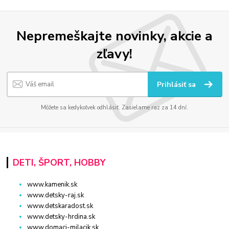
Nepremeškajte novinky, akcie a
zľavy!
Prihlásiť sa
Môžete sa kedykoľvek odhlásiť. Zasielame raz za 14 dní.
DETI, ŠPORT, HOBBY
www.kamenik.sk
www.detsky-raj.sk
www.detskaradost.sk
www.detsky-hrdina.sk
www.domaci-milacik.sk