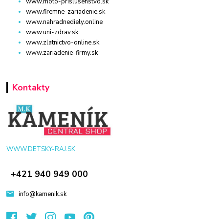
www.moto-prislusenstvo.sk
www.firemne-zariadenie.sk
www.nahradnediely.online
www.uni-zdrav.sk
www.zlatnictvo-online.sk
www.zariadenie-firmy.sk
Kontakty
WWW.DETSKY-RAJ.SK
+421 940 949 000
info@kamenik.sk