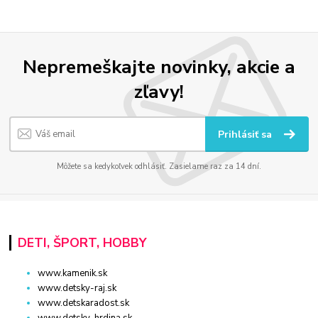
Nepremeškajte novinky, akcie a
zľavy!
Prihlásiť sa
Môžete sa kedykoľvek odhlásiť. Zasielame raz za 14 dní.
DETI, ŠPORT, HOBBY
www.kamenik.sk
www.detsky-raj.sk
www.detskaradost.sk
www.detsky-hrdina.sk