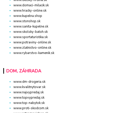
www.domaci-milacik.sk
www.hracky-online.sk
www.kupelna.shop
www.stonshop.sk
www.sanita-kupelne.sk
www.skolsky-batoh.sk
www.sportaturistika.sk
www.potraviny-online.sk
www.zlatnictvo-online.sk
www.rybarstvo-kamenik.sk
DOM, ZÁHRADA
www.dm-drogeria.sk
www.kvalitnytovar.sk
www.najvypredaj.sk
www.topvypredaj.sk
www.top-nabytok.sk
www.proti-skodcom.sk