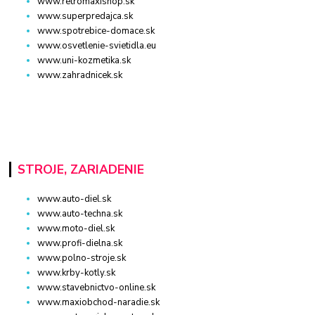
www.retromaxishop.sk
www.superpredajca.sk
www.spotrebice-domace.sk
www.osvetlenie-svietidla.eu
www.uni-kozmetika.sk
www.zahradnicek.sk
STROJE, ZARIADENIE
www.auto-diel.sk
www.auto-techna.sk
www.moto-diel.sk
www.profi-dielna.sk
www.polno-stroje.sk
www.krby-kotly.sk
www.stavebnictvo-online.sk
www.maxiobchod-naradie.sk