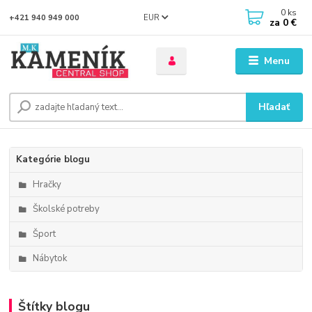
0
ks
EUR
+421 940 949 000
za
0 €
Menu
Hľadať
Kategórie blogu
Hračky
Školské potreby
Šport
Nábytok
Štítky blogu