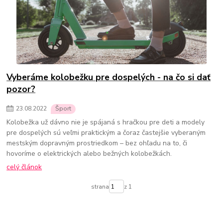
Vyberáme kolobežku pre dospelých - na čo si dať
pozor?
23
.
08
.
2022
Šport
Kolobežka už dávno nie je spájaná s hračkou pre deti a modely
pre dospelých sú veľmi praktickým a čoraz častejšie vyberaným
mestským dopravným prostriedkom – bez ohľadu na to, či
hovoríme o elektrických alebo bežných kolobežkách.
celý článok
strana
z 1