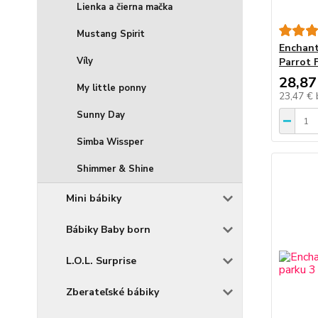
Lienka a čierna mačka
Mustang Spirit
Enchant
Víly
Parrot 
28,87
My little ponny
23,47 €
Sunny Day
Simba Wissper
Shimmer & Shine
Mini bábiky
Bábiky Baby born
L.O.L. Surprise
Zberateľské bábiky