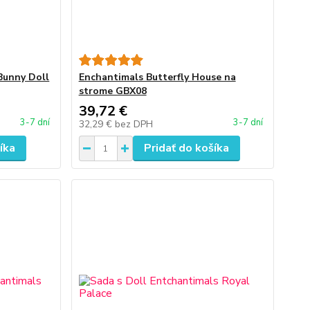
Bunny Doll
Enchantimals Butterfly House na
strome GBX08
39,72 €
3-7 dní
3-7 dní
32,29 €
bez DPH
íka
Pridať do košíka