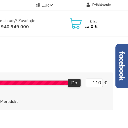
Prihlásenie
EUR
e si rady? Zavolajte.
0
ks
za
0 €
 940 949 000
Do
€
P produkt