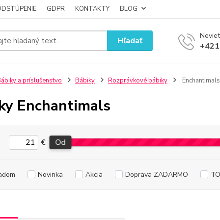
ODSTÚPENIE
GDPR
KONTAKTY
BLOG
Neviet
Hľadať
+421
ábiky a príslušenstvo
Bábiky
Rozprávkové bábiky
Enchantimals
ky Enchantimals
€
Od
adom
Novinka
Akcia
Doprava ZADARMO
TO