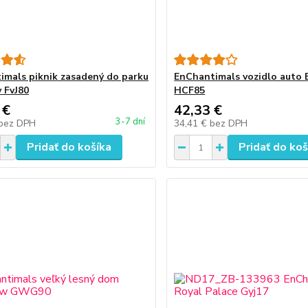
imals piknik zasadený do parku
EnChantimals vozidlo auto 
y FvJ80
HCF85
 €
42,33 €
3-7 dní
bez DPH
34,41 €
bez DPH
Pridať do košíka
Pridať do koš