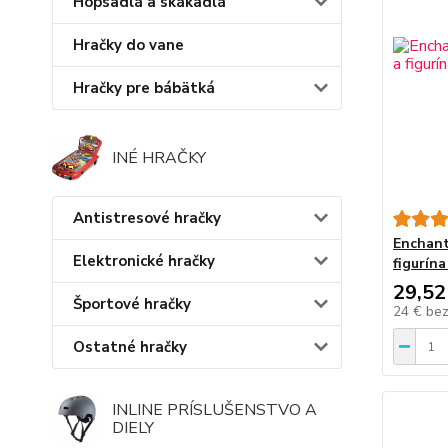
Hopsadlá a skákadlá
Hračky do vane
Hračky pre bábätká
INÉ HRAČKY
Antistresové hračky
Enchant
Elektronické hračky
figurín
29,52
Športové hračky
24 €
be
Ostatné hračky
INLINE PRÍSLUŠENSTVO A
DIELY