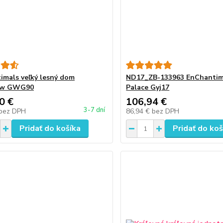
imals veľký lesný dom
ND17_ZB-133963 EnChantim
ów GWG90
Palace Gyj17
0 €
106,94 €
3-7 dní
bez DPH
86,94 €
bez DPH
Pridať do košíka
Pridať do koš