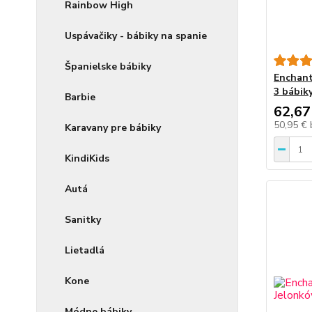
Rainbow High
Uspávačiky - bábiky na spanie
Španielske bábiky
Enchant
3 bábik
Barbie
62,67
50,95 €
Karavany pre bábiky
KindiKids
Autá
Sanitky
Lietadlá
Kone
Módne bábiky