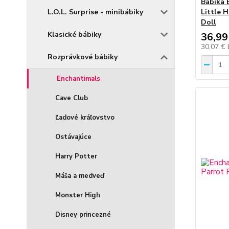
Bábika 
L.O.L. Surprise - minibábiky
Little H
Doll
Klasické bábiky
36,99
30,07 €
Rozprávkové bábiky
Enchantimals
Cave Club
Ľadové kráľovstvo
Ostávajúce
Harry Potter
Máša a medveď
Monster High
Disney princezné