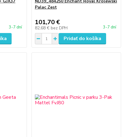
+ GJX37
ND39_484250 Enchant Royal Krolewski
Palac Zest
101,70 €
3-7 dní
3-7 dní
82,68 €
bez DPH
íka
Pridať do košíka