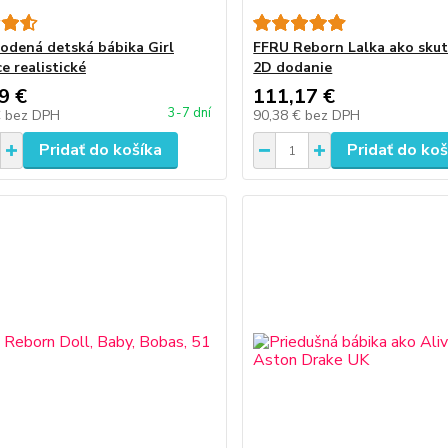
odená detská bábika Girl
FFRU Reborn Lalka ako skut
e realistické
2D dodanie
9 €
111,17 €
3-7 dní
€
bez DPH
90,38 €
bez DPH
Pridať do košíka
Pridať do koš