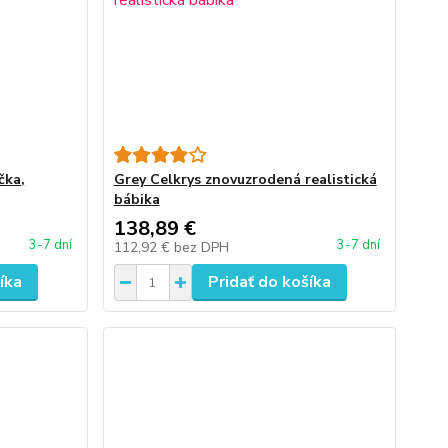
čka,
Grey Celkrys znovuzrodená realistická
bábika
138,89 €
3-7 dní
3-7 dní
112,92 €
bez DPH
íka
Pridať do košíka