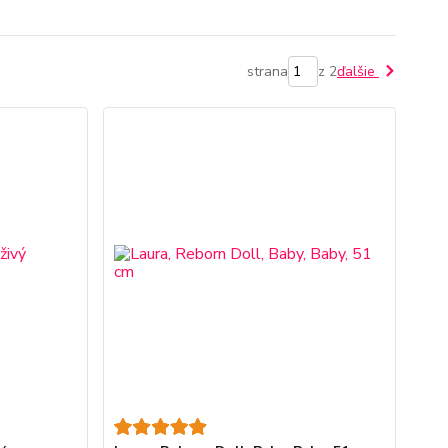
strana
z 2
ďalšie