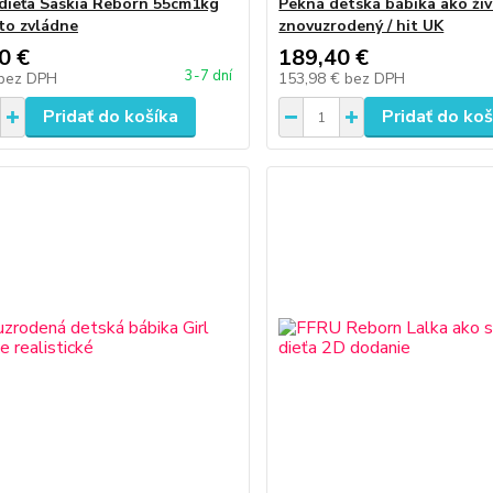
dieťa Saskia Reborn 55cm1kg
Pekná detská bábika ako ži
 to zvládne
znovuzrodený / hit UK
0 €
189,40 €
3-7 dní
bez DPH
153,98 €
bez DPH
Pridať do košíka
Pridať do koš