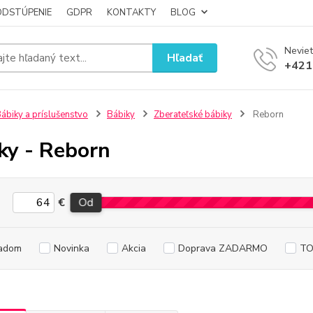
ODSTÚPENIE
GDPR
KONTAKTY
BLOG
Neviet
Hľadať
+421
ábiky a príslušenstvo
Bábiky
Zberateľské bábiky
Reborn
ky - Reborn
€
Od
adom
Novinka
Akcia
Doprava ZADARMO
TO