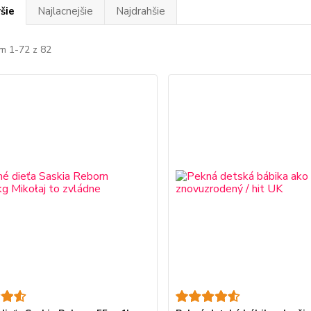
šie
Najlacnejšie
Najdrahšie
m 1-72 z 82