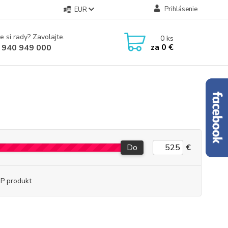
Prihlásenie
EUR
e si rady? Zavolajte.
0
ks
za
0 €
 940 949 000
Do
€
P produkt