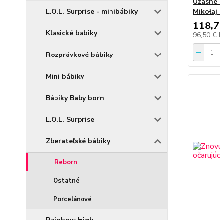
Úžasné 
L.O.L. Surprise - minibábiky
Mikołaj
118,7
Klasické bábiky
96,50 €
Rozprávkové bábiky
Mini bábiky
Bábiky Baby born
L.O.L. Surprise
Zberateľské bábiky
Reborn
Ostatné
Porcelánové
Rainbow High