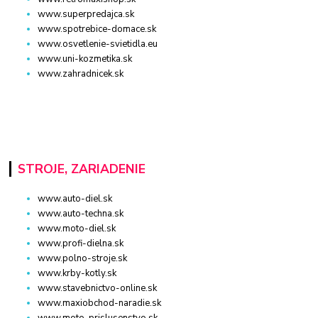
www.superpredajca.sk
www.spotrebice-domace.sk
www.osvetlenie-svietidla.eu
www.uni-kozmetika.sk
www.zahradnicek.sk
STROJE, ZARIADENIE
www.auto-diel.sk
www.auto-techna.sk
www.moto-diel.sk
www.profi-dielna.sk
www.polno-stroje.sk
www.krby-kotly.sk
www.stavebnictvo-online.sk
www.maxiobchod-naradie.sk