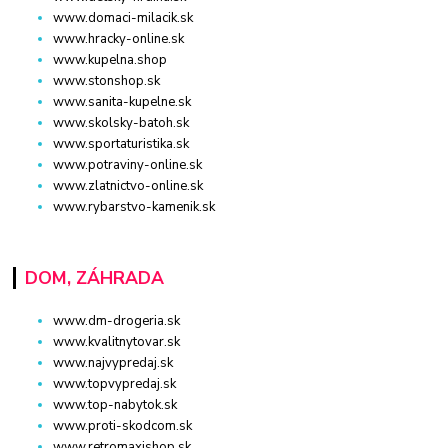
www.domaci-milacik.sk
www.hracky-online.sk
www.kupelna.shop
www.stonshop.sk
www.sanita-kupelne.sk
www.skolsky-batoh.sk
www.sportaturistika.sk
www.potraviny-online.sk
www.zlatnictvo-online.sk
www.rybarstvo-kamenik.sk
DOM, ZÁHRADA
www.dm-drogeria.sk
www.kvalitnytovar.sk
www.najvypredaj.sk
www.topvypredaj.sk
www.top-nabytok.sk
www.proti-skodcom.sk
www.retromaxishop.sk