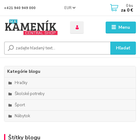
0
ks
EUR
+421 940 949 000
za
0 €
Menu
Hľadať
Kategórie blogu
Hračky
Školské potreby
Šport
Nábytok
Štítky blogu