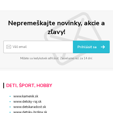
Nepremeškajte novinky, akcie a
zľavy!
Prihlásiť sa
Môžete sa kedykoľvek odhlásiť. Zasielame raz za 14 dní.
DETI, ŠPORT, HOBBY
www.kamenik.sk
www.detsky-raj.sk
www.detskaradost.sk
www.detsky-hrdina.sk