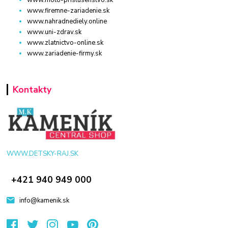
www.moto-prislusenstvo.sk
www.firemne-zariadenie.sk
www.nahradnediely.online
www.uni-zdrav.sk
www.zlatnictvo-online.sk
www.zariadenie-firmy.sk
Kontakty
WWW.DETSKY-RAJ.SK
+421 940 949 000
info@kamenik.sk