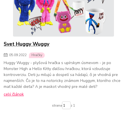
Svet Huggy Wuggy
05
.
09
.
2022
Hračky
Huggy Wuggy - plyšová hračka s upírskym úsmevom - je po
Monster High a Hello Kitty ďalšou hračkou, ktorá vzbudzuje
kontroverziu. Deti ju milujú a dospelí sa hádajú, či je vhodná pre
najmenších. Čo je to na notoricky známom Huggym, ktorého chce
mať každé dieťa? A je maskot vhodný pre malé deti?
celý článok
strana
z 1